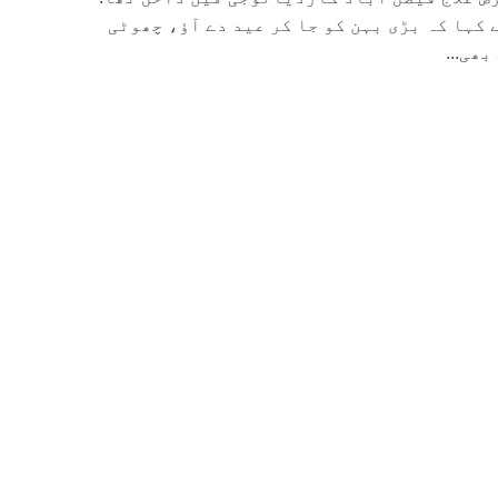
 کہا کہ بڑی بہن کو جا کر عید دے آؤ، چھوٹی
ھی...