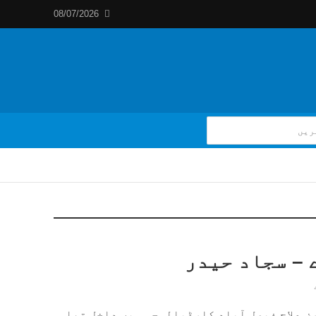
08/07/2026
 – سجاد حیدر
ض علاج فیصل آباد کارڈیالوجی میں داخل تھا.