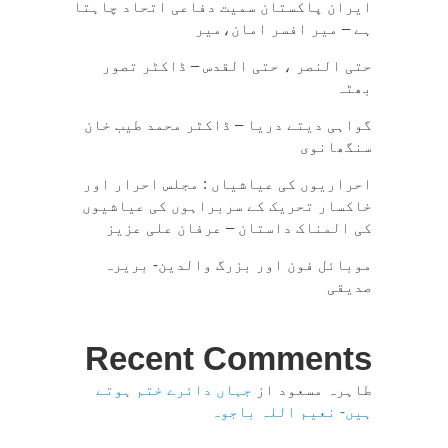
ایران پاکستان سمیت دفاعی اتحاد چاہتا
ہے – میر افسر امان،میر
حتی النصر ، حتی القدس – ڈاکٹر تصور
بھٹہ
گواہی دیتے دریا – ڈاکٹر محمد طیب خان
سنگھانوی
احراریوں کی عیاشیاں : مجلس احرار اور
خاکسار تحریک کے سربراہوں کی عیاشیوں
کی المناک داستان – عرفان علی عزیز
موبائل فون اور بزرگ والدین- بریرہ
صدیقی
Recent Comments
طاہرہ مسعود
از
جہاں دائرے ختم ہوتے
ہیں- نعیم اللہ باجوہ