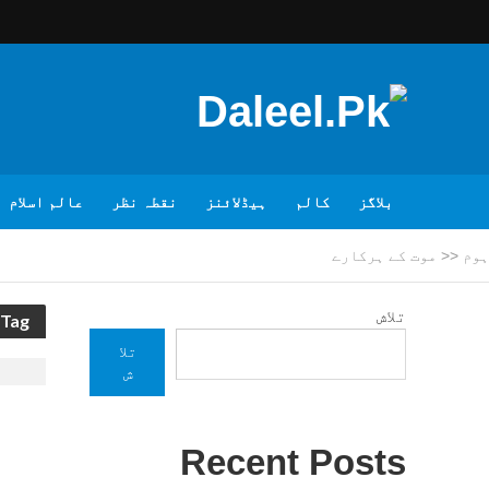
بلاگز
کالم
ہیڈلائنز
نقطہ نظر
عالم اسلام
ہوم
<<
موت کے ہرکارے
تلاش
Tag - موت کے ہرکارے
تلا
ش
Recent Posts