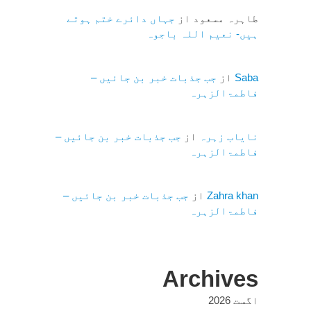
طاہرہ مسعود
از
جہاں دائرے ختم ہوتے
ہیں- نعیم اللہ باجوہ
Saba
از
جب جذبات خبر بن جائیں –
فاطمۃالزہرہ
نایاب زہرہ
از
جب جذبات خبر بن جائیں –
فاطمۃالزہرہ
Zahra khan
از
جب جذبات خبر بن جائیں –
فاطمۃالزہرہ
Archives
اگست 2026