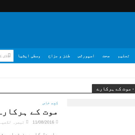
تعلیم
صحت
اسپورٹس
طنز و مزاح
وسطی ایشیا
کچھ خاص
موت کے ہرکارے
11/08/2016
تبصرہ لکھیے
باپ دل کا مریض تھا، بغر