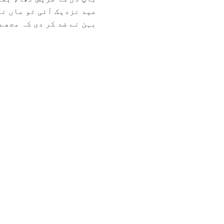
عید نزدیک آئی تو ماں نے
بہن نے ضد کر دی کہ مجھے ب