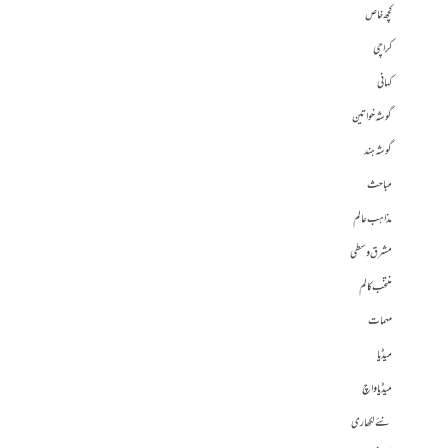
کچھ خاص
کراچی
کہانی
گوشہ خواتین
گوشہ ہند
مباحث
مذاہب عالم
مشرق وسطی
منتخب کالم
مہمات
میڈیا
میڈیا واچ
نئے لکھاری