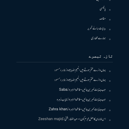
پالیسی
مقاصد
ہدایات برائے تحریر
ہمارے لکھاری
تازہ تبصرے
جہاں دائرے ختم ہوتے ہیں- نعیم اللہ باجوہ
از
طاہرہ مسعود
جہاں دائرے ختم ہوتے ہیں- نعیم اللہ باجوہ
از
طاہرہ مسعود
جب جذبات خبر بن جائیں – فاطمۃالزہرہ
از
Saba
جب جذبات خبر بن جائیں – فاطمۃالزہرہ
از
نایاب زہرہ
جب جذبات خبر بن جائیں – فاطمۃالزہرہ
از
Zahra khan
اس خاندان کا اصل مجرم کون! – عبدالغفار بگٹی
از
Zeeshan majid