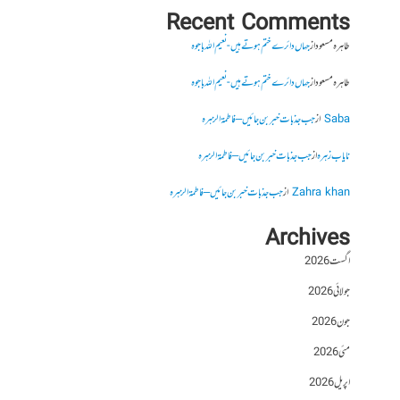
Recent Comments
طاہرہ مسعود
از
جہاں دائرے ختم ہوتے ہیں- نعیم اللہ باجوہ
طاہرہ مسعود
از
جہاں دائرے ختم ہوتے ہیں- نعیم اللہ باجوہ
Saba
از
جب جذبات خبر بن جائیں – فاطمۃالزہرہ
نایاب زہرہ
از
جب جذبات خبر بن جائیں – فاطمۃالزہرہ
Zahra khan
از
جب جذبات خبر بن جائیں – فاطمۃالزہرہ
Archives
اگست 2026
جولائی 2026
جون 2026
مئی 2026
اپریل 2026