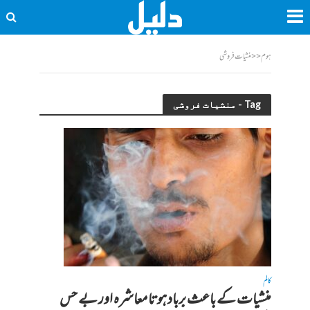
ہوم
<<
منشیات فروشی
Tag - منشیات فروشی
کالم
منشیات کے باعث برباد ہوتا معاشرہ اور بے حس