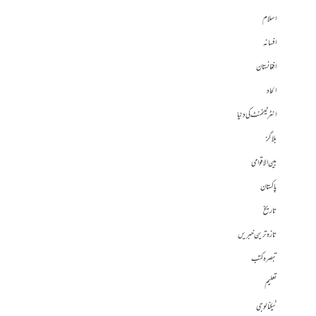
اسلام
افسانہ
افغانستان
الحاد
انٹرٹینمنٹ کی دنیا
بلاگز
بین الاقوامی
پاکستان
تاریخ
تازہ ترین خبریں
تبصرہ کتب
تعلیم
ٹیکنالوجی