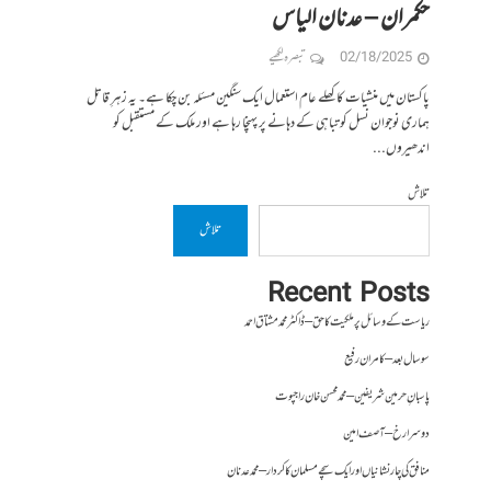
حکمران – عدنان الیاس
02/18/2025
تبصرہ لکھیے
پاکستان میں منشیات کا کھلے عام استعمال ایک سنگین مسئلہ بن چکا ہے۔ یہ زہرِ قاتل
ہماری نوجوان نسل کو تباہی کے دہانے پر پہنچا رہا ہے اور ملک کے مستقبل کو
اندھیروں...
تلاش
تلاش
Recent Posts
ریاست کے وسائل پر ملکیت کا حق – ڈاکٹر محمد مشتاق احمد
سو سال بعد – کامران رفیع
پاسبانِ حرمین شریفین – محمد محسن خان راجپوت
دوسرا رخ – آصف امین
منافق کی چار نشانیاں اور ایک سچے مسلمان کا کردار – محمد عدنان