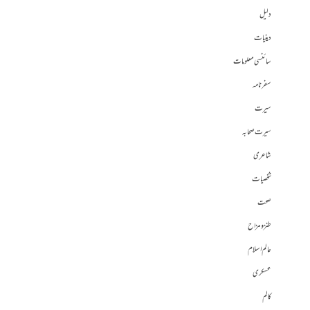
دلیل
دینیات
سائنسی معلومات
سفرنامہ
سیرت
سیرت صحابہ
شاعری
شخصیات
صحت
طنز و مزاح
عالم اسلام
عسکری
کالم