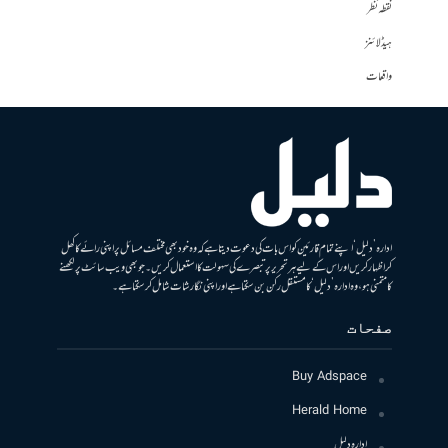
نقطہ نظر
ہیڈلائنز
واقعات
ادارہ ’دلیل‘ اپنے تمام قارئین کو اس بات کی دعوت دیتا ہے کہ وہ خود بھی مختلف مسائل پر اپنی رائے کا کھل
کر اظہار کریں اور اس کے لیے ہر تحریر پر تبصرے کی سہولت کا استعمال کریں۔ جو بھی ویب سائٹ پر لکھنے
کا متمنی ہو، وہ ادارہ ’دلیل‘ کا مستقل رکن بن سکتا ہے اور اپنی نگارشات شامل کرسکتا ہے۔
صفحات
Buy Adspace
Herald Home
ادارہ دلیل