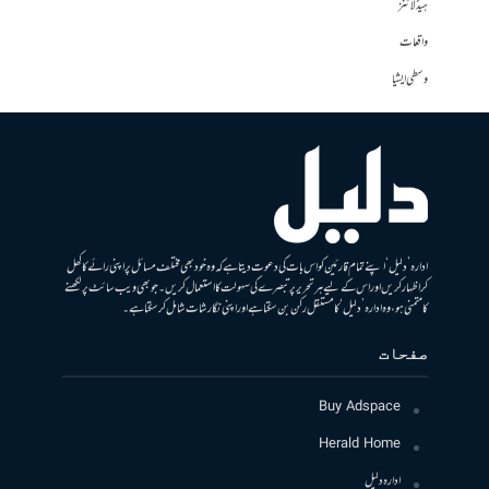
ہیڈلائنز
واقعات
وسطی ایشیا
ادارہ ’دلیل‘ اپنے تمام قارئین کو اس بات کی دعوت دیتا ہے کہ وہ خود بھی مختلف مسائل پر اپنی رائے کا کھل
کر اظہار کریں اور اس کے لیے ہر تحریر پر تبصرے کی سہولت کا استعمال کریں۔ جو بھی ویب سائٹ پر لکھنے
کا متمنی ہو، وہ ادارہ ’دلیل‘ کا مستقل رکن بن سکتا ہے اور اپنی نگارشات شامل کرسکتا ہے۔
صفحات
Buy Adspace
Herald Home
ادارہ دلیل