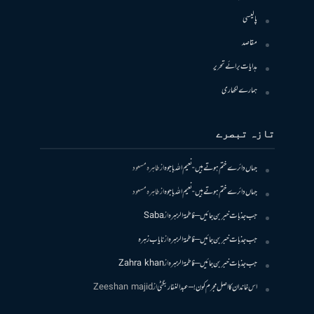
پالیسی
مقاصد
ہدایات برائے تحریر
ہمارے لکھاری
تازہ تبصرے
جہاں دائرے ختم ہوتے ہیں- نعیم اللہ باجوہ
از
طاہرہ مسعود
جہاں دائرے ختم ہوتے ہیں- نعیم اللہ باجوہ
از
طاہرہ مسعود
جب جذبات خبر بن جائیں – فاطمۃالزہرہ
از
Saba
جب جذبات خبر بن جائیں – فاطمۃالزہرہ
از
نایاب زہرہ
جب جذبات خبر بن جائیں – فاطمۃالزہرہ
از
Zahra khan
اس خاندان کا اصل مجرم کون! – عبدالغفار بگٹی
از
Zeeshan majid