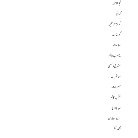
کچھ خاص
کہانی
گوشہ خواتین
گوشہ ہند
مباحث
مذاہب عالم
مشرق وسطی
معاشرت
معلومات
منتخب کالم
میڈیا واچ
نئے لکھاری
نقطہ نظر