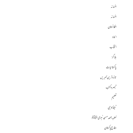
افسانہ
افسانہ
افغانستان
الحاد
انتخاب
بلاگز
پاکستانیات
تازہ ترین خبریں
تبصرہ کتب
تعلیم
ٹیکنالوجی
خطبہ جمعہ مسجد نبوی ﷺ
دفاع پاکستان