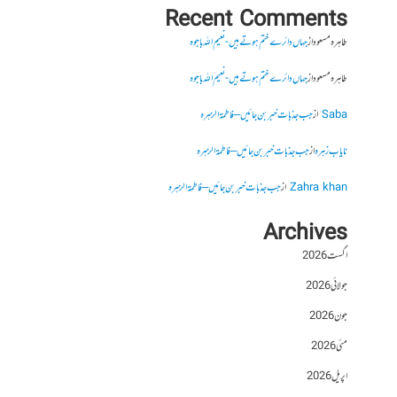
Recent Comments
طاہرہ مسعود
از
جہاں دائرے ختم ہوتے ہیں- نعیم اللہ باجوہ
طاہرہ مسعود
از
جہاں دائرے ختم ہوتے ہیں- نعیم اللہ باجوہ
Saba
از
جب جذبات خبر بن جائیں – فاطمۃالزہرہ
نایاب زہرہ
از
جب جذبات خبر بن جائیں – فاطمۃالزہرہ
Zahra khan
از
جب جذبات خبر بن جائیں – فاطمۃالزہرہ
Archives
اگست 2026
جولائی 2026
جون 2026
مئی 2026
اپریل 2026