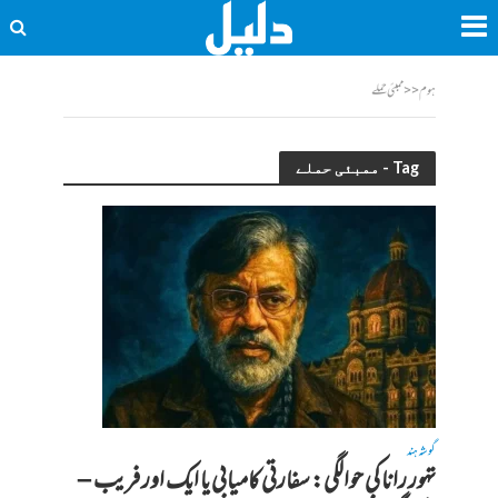
ہوم
<<
ممبئی حملے
Tag - ممبئی حملے
گوشہ ہند
تہور رانا کی حوالگی: سفارتی کامیابی یا ایک اور فریب –