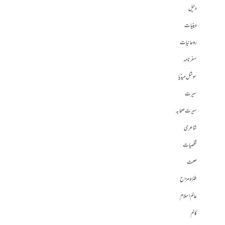
دلیل
دینیات
روحانیات
سفرنامہ
سوشل میڈیا
سیرت
سیرت صحابہ
شاعری
شخصیات
صحت
طنز و مزاح
عالم اسلام
کالم