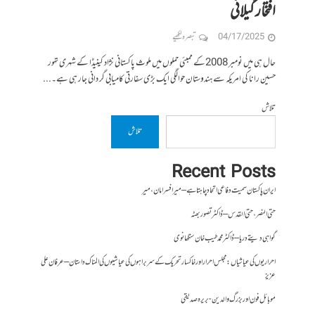
افتخار گیلانی
04/17/2025
تبصرہ لکھیے
حال ہی میں نومبر 2008کے ممبئی حملوں میں ملوث پاکستانی نژاد کینیڈا کے شہری تہور
حسین رانا کی امریکہ سے ہندوستان حوالگی ایک بڑی سفارتی کامیابی گر دانی جار ہی ہے۔...
تلاش
تلاش
Recent Posts
ایران پاکستان سمیت دفاعی اتحاد چاہتا ہے – میر افسر امان،میر
حتی النصر ، حتی القدس – ڈاکٹر تصور بھٹہ
گواہی دیتے دریا – ڈاکٹر محمد طیب خان سنگھانوی
احراریوں کی عیاشیاں : مجلس احرار اور خاکسار تحریک کے سربراہوں کی عیاشیوں کی المناک داستان – عرفان علی
عزیز
موبائل فون اور بزرگ والدین- بریرہ صدیقی