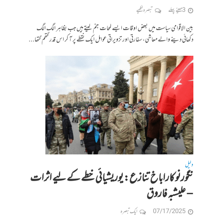
3 مہینے پہلے
تبصرہ لکھیے
بین الاقوامی سیاست میں بعض اوقات ایسے لمحات جنم لیتے ہیں جب بظاہر الگ الگ
دکھائی دینے والے معاشی، سفارتی اور تزویراتی عوامل ایک نقطے پر آ کر اس قدر گتھم گتھا...
دلیل
نگورنو کاراباخ تنازع: یوریشیائی خطے کے لیے اثرات
– علیشبہ فاروق
07/17/2025
ایک تبصرہ