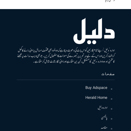
وسطی ایشیا
ادارہ ’دلیل‘ اپنے تمام قارئین کو اس بات کی دعوت دیتا ہے کہ وہ خود بھی مختلف مسائل پر اپنی رائے کا کھل
کر اظہار کریں اور اس کے لیے ہر تحریر پر تبصرے کی سہولت کا استعمال کریں۔ جو بھی ویب سائٹ پر لکھنے
کا متمنی ہو، وہ ادارہ ’دلیل‘ کا مستقل رکن بن سکتا ہے اور اپنی نگارشات شامل کرسکتا ہے۔
صفحات
Buy Adspace
Herald Home
ادارہ دلیل
پالیسی
مقاصد