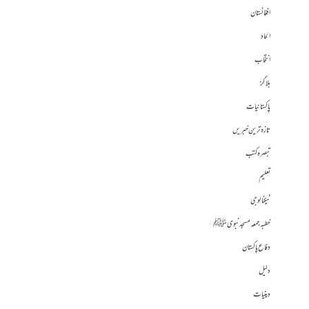
افغانستان
الحاد
انتخاب
بلاگز
پاکستانیات
تازہ ترین خبریں
تبصرہ کتب
تعلیم
ٹیکنالوجی
خطبہ جمعہ مسجد نبوی ﷺ
دفاع پاکستان
دلیل
دینیات