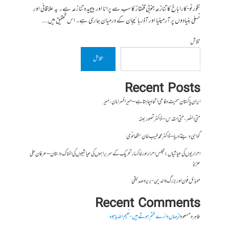
نگورنو-کاراباخ کا تنازعہ جنوبی قفقاز کا سب سے پرانا اور پیچیدہ تنازعہ ہے۔ یہ علاقائی اور
نسلی بنیادوں پر آرمینیا اور آذربائیجان کے درمیان جاری ہے۔ اس تحقیق میں...
تلاش
تلاش
Recent Posts
ایران پاکستان سمیت دفاعی اتحاد چاہتا ہے – میر افسر امان،میر
حتی النصر ، حتی القدس – ڈاکٹر تصور بھٹہ
گواہی دیتے دریا – ڈاکٹر محمد طیب خان سنگھانوی
احراریوں کی عیاشیاں : مجلس احرار اور خاکسار تحریک کے سربراہوں کی عیاشیوں کی المناک داستان – عرفان علی
عزیز
موبائل فون اور بزرگ والدین- بریرہ صدیقی
Recent Comments
طاہرہ مسعود
از
جہاں دائرے ختم ہوتے ہیں- نعیم اللہ باجوہ