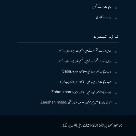
ہدایات برائے تحریر
ہمارے لکھاری
تازہ تبصرے
جہاں دائرے ختم ہوتے ہیں- نعیم اللہ باجوہ
از
طاہرہ مسعود
جہاں دائرے ختم ہوتے ہیں- نعیم اللہ باجوہ
از
طاہرہ مسعود
جب جذبات خبر بن جائیں – فاطمۃالزہرہ
از
Saba
جب جذبات خبر بن جائیں – فاطمۃالزہرہ
از
نایاب زہرہ
جب جذبات خبر بن جائیں – فاطمۃالزہرہ
از
Zahra khan
اس خاندان کا اصل مجرم کون! – عبدالغفار بگٹی
از
Zeeshan majid
جملہ حقوق محفوظ ہیں © 2016-2021 دلیل (ڈاٹ پی کے)۔