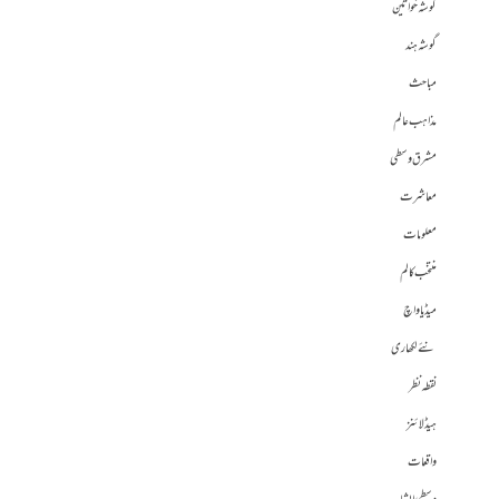
گوشہ خواتین
گوشہ ہند
مباحث
مذاہب عالم
مشرق وسطی
معاشرت
معلومات
منتخب کالم
میڈیا واچ
نئے لکھاری
نقطہ نظر
ہیڈلائنز
واقعات