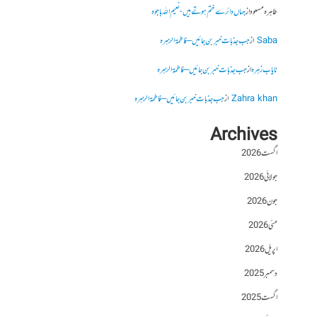
طاہرہ مسعود
از
جہاں دائرے ختم ہوتے ہیں- نعیم اللہ باجوہ
Saba
از
جب جذبات خبر بن جائیں – فاطمۃالزہرہ
نایاب زہرہ
از
جب جذبات خبر بن جائیں – فاطمۃالزہرہ
Zahra khan
از
جب جذبات خبر بن جائیں – فاطمۃالزہرہ
Archives
اگست 2026
جولائی 2026
جون 2026
مئی 2026
اپریل 2026
دسمبر 2025
اگست 2025