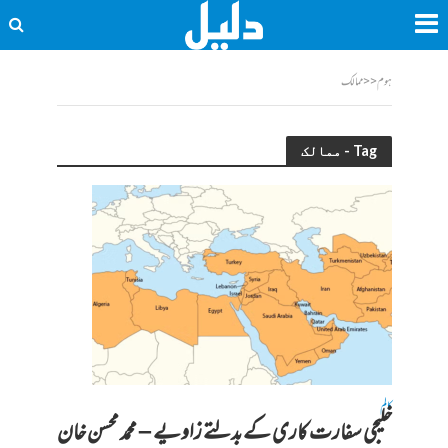
ہوم
<<
ممالک
Tag - ممالک
کالم
خلیجی سفارت کاری کے بدلتے زاویے – محمد محسن خان