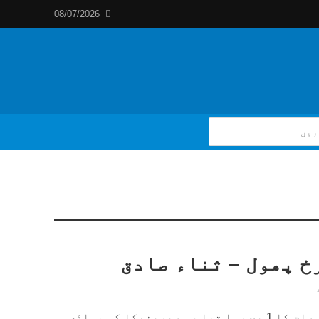
08/07/2026
خ پھول – ثناء صادق
15 جولائی 1992 سربیانکا رات کا 1 بج رہا تھا ، سربرینیکا کی پہاڑی