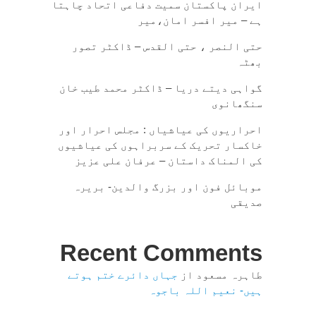
ایران پاکستان سمیت دفاعی اتحاد چاہتا
ہے – میر افسر امان،میر
حتی النصر ، حتی القدس – ڈاکٹر تصور
بھٹہ
گواہی دیتے دریا – ڈاکٹر محمد طیب خان
سنگھانوی
احراریوں کی عیاشیاں : مجلس احرار اور
خاکسار تحریک کے سربراہوں کی عیاشیوں
کی المناک داستان – عرفان علی عزیز
موبائل فون اور بزرگ والدین- بریرہ
صدیقی
Recent Comments
طاہرہ مسعود
از
جہاں دائرے ختم ہوتے
ہیں- نعیم اللہ باجوہ