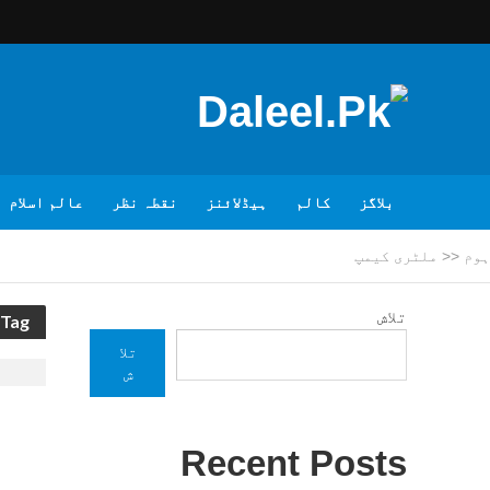
بلاگز
کالم
ہیڈلائنز
نقطہ نظر
عالم اسلام
ہوم
<<
ملٹری کیمپ
تلاش
Tag - ملٹری کیمپ
تلا
ش
Recent Posts