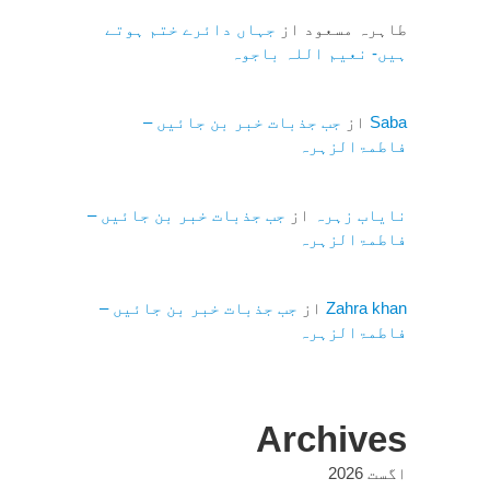
طاہرہ مسعود
از
جہاں دائرے ختم ہوتے
ہیں- نعیم اللہ باجوہ
Saba
از
جب جذبات خبر بن جائیں –
فاطمۃالزہرہ
نایاب زہرہ
از
جب جذبات خبر بن جائیں –
فاطمۃالزہرہ
Zahra khan
از
جب جذبات خبر بن جائیں –
فاطمۃالزہرہ
Archives
اگست 2026