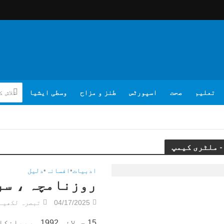
تعلیم
صحت
اسپورٹس
طنز و مزاح
وسطی ایشیا
ادبیات
•
افسانہ
•
دلیل
روزنامچہ ، سر
04/17/2025
تبصرہ لکھیے