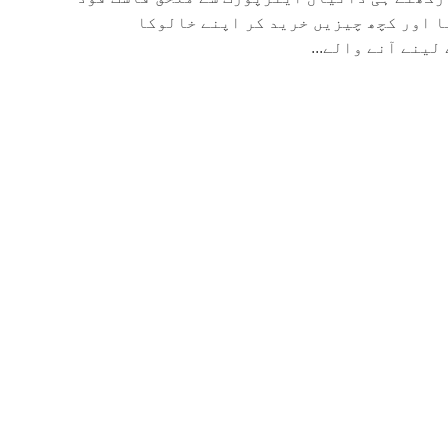
ا اور کچھ چیزیں خرید کر اپنے خالوکا
لینے آنے والے...