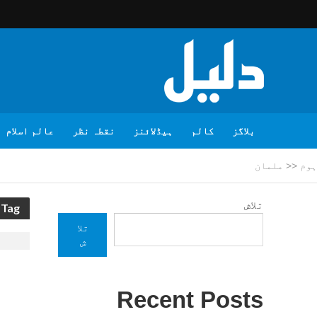
بلاگز
کالم
ہیڈلائنز
نقطہ نظر
عالم اسلام
ہوم
<<
ملمان
تلاش
Tag - ملمان
تلا
ش
Recent Posts