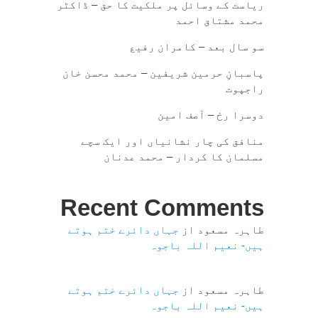
ریاست کے وسائل پر ملکیت کا حق – ڈاکٹر
محمد مشتاق احمد
سو سال بعد – کامران رفیع
پاسبانِ حرمین شریفین – محمد محسن خان
راجپوت
دوسرا رخ – آصف امین
منافق کی چار نشانیاں اور ایک سچے
مسلمان کا کردار – محمد عدنان
Recent Comments
طاہرہ مسعود
از
جہاں دائرے ختم ہوتے
ہیں- نعیم اللہ باجوہ
طاہرہ مسعود
از
جہاں دائرے ختم ہوتے
ہیں- نعیم اللہ باجوہ