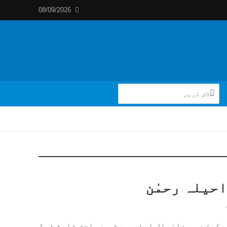
08/09/2026
احیلہ رحمٰن
رکھتے ہی دانیال ایئرپورٹ سے ملحق فاسٹ فوڈ