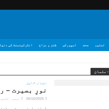
تعلیم
صحت
اسپورٹس
طنز و مزاح
انٹرٹینمنٹ کی دنیا
افسانہ
•
دلیل
نورِ بصیرت – ر
05/10/2025
تبصرہ لکھیے
کراچی ایئرپورٹ پر قدم 