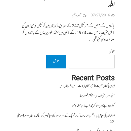
اللہ
07/27/2016
تبصرہ لکھیے
پاکستان کے آئین کے آرٹیکل 247 کے مطابق ملاکنڈ ڈویژن کو ٹیکس فری زون کی
آئینی حثیت حاصل ہے۔ 1973ء کے آئین میں متفقہ طور پر یہاں کے باشندوں کو
ضمانت دی گئی تھی...
تلاش
تلاش
Recent Posts
ایران پاکستان سمیت دفاعی اتحاد چاہتا ہے – میر افسر امان،میر
حتی النصر ، حتی القدس – ڈاکٹر تصور بھٹہ
گواہی دیتے دریا – ڈاکٹر محمد طیب خان سنگھانوی
احراریوں کی عیاشیاں : مجلس احرار اور خاکسار تحریک کے سربراہوں کی عیاشیوں کی المناک داستان – عرفان علی
عزیز