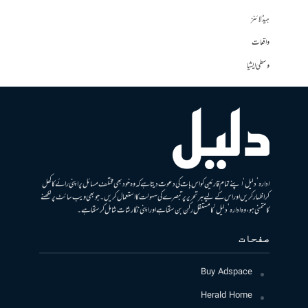
ہیڈلائنز
واقعات
وسطی ایشیا
ادارہ ’دلیل‘ اپنے تمام قارئین کو اس بات کی دعوت دیتا ہے کہ وہ خود بھی مختلف مسائل پر اپنی رائے کا کھل
کر اظہار کریں اور اس کے لیے ہر تحریر پر تبصرے کی سہولت کا استعمال کریں۔ جو بھی ویب سائٹ پر لکھنے
کا متمنی ہو، وہ ادارہ ’دلیل‘ کا مستقل رکن بن سکتا ہے اور اپنی نگارشات شامل کرسکتا ہے۔
صفحات
Buy Adspace
Herald Home