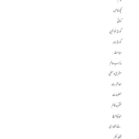
کالم
کچھ خاص
کہانی
گوشہ خواتین
گوشہ ہند
مباحث
مذاہب عالم
مشرق وسطی
معاشرت
معلومات
منتخب کالم
میڈیا واچ
نئے لکھاری
نقطہ نظر