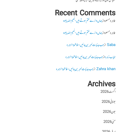
موبائل فون اور بزرگ والدین- بریرہ صدیقی
Recent Comments
طاہرہ مسعود
از
جہاں دائرے ختم ہوتے ہیں- نعیم اللہ باجوہ
طاہرہ مسعود
از
جہاں دائرے ختم ہوتے ہیں- نعیم اللہ باجوہ
Saba
از
جب جذبات خبر بن جائیں – فاطمۃالزہرہ
نایاب زہرہ
از
جب جذبات خبر بن جائیں – فاطمۃالزہرہ
Zahra khan
از
جب جذبات خبر بن جائیں – فاطمۃالزہرہ
Archives
اگست 2026
جولائی 2026
جون 2026
مئی 2026