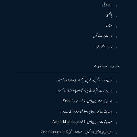
ادارہ دلیل
پالیسی
مقاصد
ہدایات برائے تحریر
ہمارے لکھاری
تازہ تبصرے
جہاں دائرے ختم ہوتے ہیں- نعیم اللہ باجوہ
از
طاہرہ مسعود
جہاں دائرے ختم ہوتے ہیں- نعیم اللہ باجوہ
از
طاہرہ مسعود
جب جذبات خبر بن جائیں – فاطمۃالزہرہ
از
Saba
جب جذبات خبر بن جائیں – فاطمۃالزہرہ
از
نایاب زہرہ
جب جذبات خبر بن جائیں – فاطمۃالزہرہ
از
Zahra khan
اس خاندان کا اصل مجرم کون! – عبدالغفار بگٹی
از
Zeeshan majid