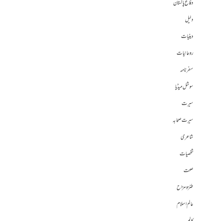
دفاع پاکستان
دلیل
دینیات
روحانیات
سفرنامہ
سوشل میڈیا
سیرت
سیرت صحابہ
شاعری
شخصیات
صحت
طنز و مزاح
عالم اسلام