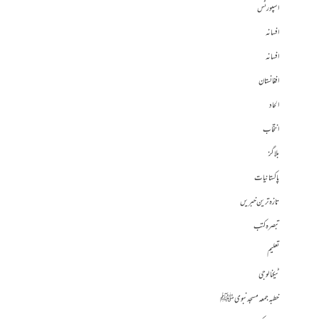
اسپورٹس
افسانہ
افسانہ
افغانستان
الحاد
انتخاب
بلاگز
پاکستانیات
تازہ ترین خبریں
تبصرہ کتب
تعلیم
ٹیکنالوجی
خطبہ جمعہ مسجد نبوی ﷺ