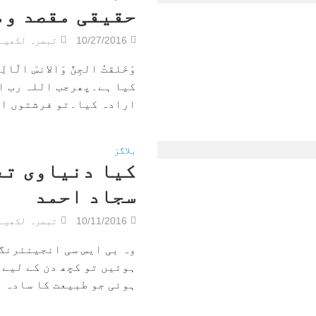
حقیقی مقصد وم
10/27/2016
تبصرہ لکھیے
وَخَلقتُ الجِنَّ وَالانسَ ا
کیا ہے۔پھرجب اللہ رب ا
ارادہ کیا۔تو فرشتوں اے.
بلاگز
کیا دنیاوی تع
سجاد احمد
10/11/2016
تبصرہ لکھیے
وہ بی ایس سی انجینئرنگ
ہوئیں تو کچھ دن کے لیے 
ہوئی جو طبیعت کا سادہ او