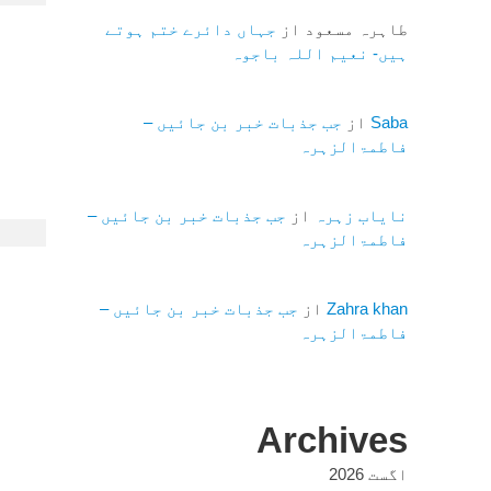
طاہرہ مسعود
از
جہاں دائرے ختم ہوتے
ہیں- نعیم اللہ باجوہ
Saba
از
جب جذبات خبر بن جائیں –
فاطمۃالزہرہ
نایاب زہرہ
از
جب جذبات خبر بن جائیں –
فاطمۃالزہرہ
Zahra khan
از
جب جذبات خبر بن جائیں –
فاطمۃالزہرہ
Archives
اگست 2026