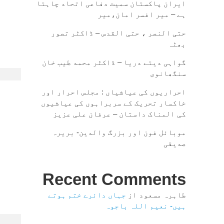
ایران پاکستان سمیت دفاعی اتحاد چاہتا
ہے – میر افسر امان،میر
حتی النصر ، حتی القدس – ڈاکٹر تصور
بھٹہ
گواہی دیتے دریا – ڈاکٹر محمد طیب خان
سنگھانوی
احراریوں کی عیاشیاں : مجلس احرار اور
خاکسار تحریک کے سربراہوں کی عیاشیوں
کی المناک داستان – عرفان علی عزیز
موبائل فون اور بزرگ والدین- بریرہ
صدیقی
Recent Comments
طاہرہ مسعود
از
جہاں دائرے ختم ہوتے
ہیں- نعیم اللہ باجوہ