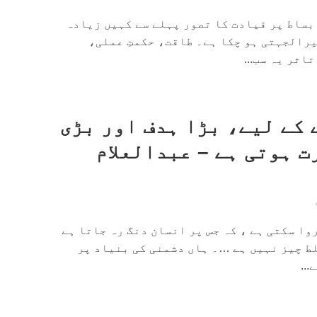
بساط پر قیادت کا تصور پہلے سے کہیں زیادہ
رالجہتی ہو چکا ہے۔ طاقت، حکمتِ عملی،
اثر یہ سب...
 کے لیے، بڑا ہدف اور بڑی
ت ہوتی ہے – عبدالعلام
وا سکتی ہے ، کہ جس پر انسان دنگ رہ جاتا ہے
ط چیز نہیں ہے …۔ ہاں دشمنی کی بنیاد پر
..