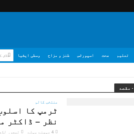
تعلیم
صحت
اسپورٹس
طنز و مزاح
وسطی ایشیا
منتخب کالم
ٹرمپ کا اسلوب
نظر – ڈاکٹر م
4 مہینے پہلے
تبصرہ لکھ