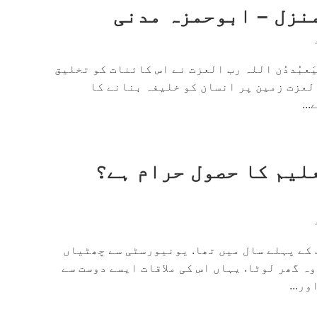
نزل – ابوحمزہ مدنی
لّالِیَعبُددُن اللہ رب العزت نے اس کائنات کو تخلیق
لعزت زمین پر انسان کو خلیفہ بنانے کا
..
لیم کا حصول حرام ہے؟
 کے پہلے سال میں تھا. یونیورسٹی سے چھٹیاں
وہ گھر لوٹا. یہاں اس کی ملاقات ایسے دوست سے
ر...