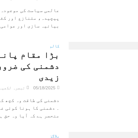
عالمی سیاست کی موجودہ 
پیچیدہ، متنازع اور کثی
بیانیہ سازی اور عوامی ت
کالم
بڑا مقام پانے
دشمنی کی ضرور
زیدی
05/18/2025
تبصرہ لکھیے
دشمنی کی طاقت وہ کچھ کر
۔ دشمنی کا ہونا کوئی غل
منحصر ہے کہ آیا وہ حق ہے.
بلاگز