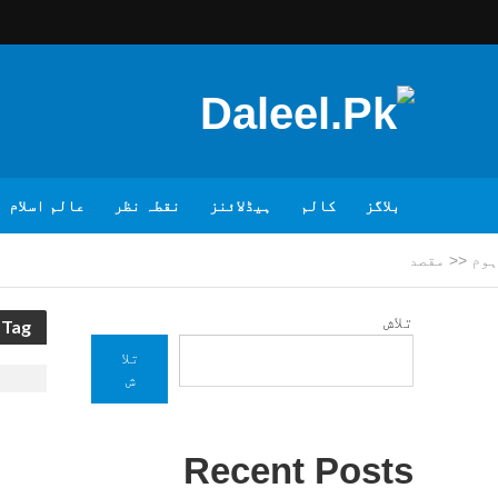
بلاگز
کالم
ہیڈلائنز
نقطہ نظر
عالم اسلام
ہوم
<<
مقصد
تلاش
Tag - مقصد
تلا
ش
Recent Posts