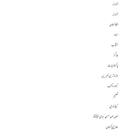
افسانہ
افسانہ
افغانستان
الحاد
انتخاب
بلاگز
پاکستانیات
تازہ ترین خبریں
تبصرہ کتب
تعلیم
ٹیکنالوجی
خطبہ جمعہ مسجد نبوی ﷺ
دفاع پاکستان