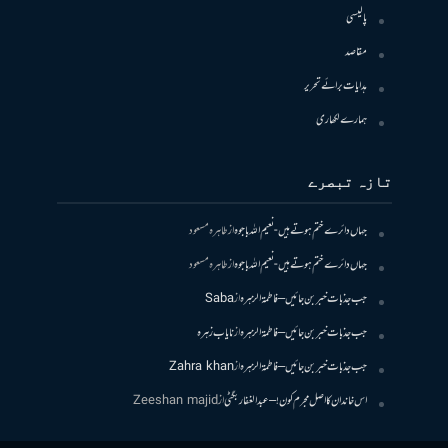
پالیسی
مقاصد
ہدایات برائے تحریر
ہمارے لکھاری
تازہ تبصرے
جہاں دائرے ختم ہوتے ہیں- نعیم اللہ باجوہ
از
طاہرہ مسعود
جہاں دائرے ختم ہوتے ہیں- نعیم اللہ باجوہ
از
طاہرہ مسعود
جب جذبات خبر بن جائیں – فاطمۃالزہرہ
از
Saba
جب جذبات خبر بن جائیں – فاطمۃالزہرہ
از
نایاب زہرہ
جب جذبات خبر بن جائیں – فاطمۃالزہرہ
از
Zahra khan
اس خاندان کا اصل مجرم کون! – عبدالغفار بگٹی
از
Zeeshan majid