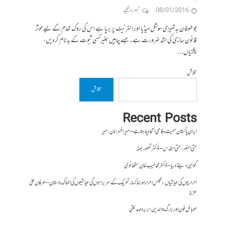
08/01/2016
تبصرہ لکھیے
جو طوفان بدتمیزی سوشل میڈیا اور انٹرنیٹ پر برپا ہے اس کی روک تھام کے لیے موثر
قانون سازی کی اشد ضرورت ہے۔ جسے چاہیں بغیر کسی ثبوت کے بدنام کر دیں،
پگڑیاں...
تلاش
تلاش
Recent Posts
ایران پاکستان سمیت دفاعی اتحاد چاہتا ہے – میر افسر امان،میر
حتی النصر ، حتی القدس – ڈاکٹر تصور بھٹہ
گواہی دیتے دریا – ڈاکٹر محمد طیب خان سنگھانوی
احراریوں کی عیاشیاں : مجلس احرار اور خاکسار تحریک کے سربراہوں کی عیاشیوں کی المناک داستان – عرفان علی
عزیز
موبائل فون اور بزرگ والدین- بریرہ صدیقی