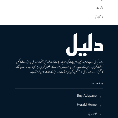
واقعات
وسطی ایشیا
ادارہ ’دلیل‘ اپنے تمام قارئین کو اس بات کی دعوت دیتا ہے کہ وہ خود بھی مختلف مسائل پر اپنی رائے کا کھل
کر اظہار کریں اور اس کے لیے ہر تحریر پر تبصرے کی سہولت کا استعمال کریں۔ جو بھی ویب سائٹ پر لکھنے
کا متمنی ہو، وہ ادارہ ’دلیل‘ کا مستقل رکن بن سکتا ہے اور اپنی نگارشات شامل کرسکتا ہے۔
صفحات
Buy Adspace
Herald Home
ادارہ دلیل