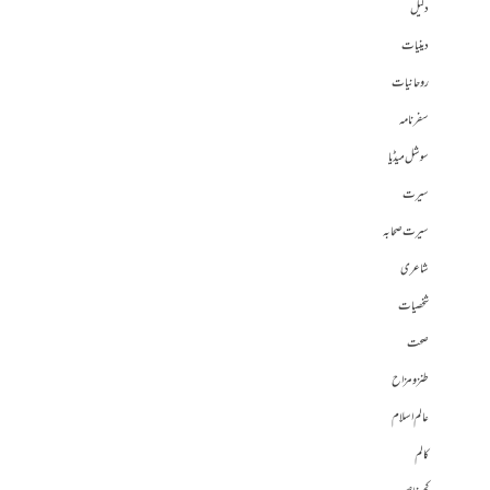
دلیل
دینیات
روحانیات
سفرنامہ
سوشل میڈیا
سیرت
سیرت صحابہ
شاعری
شخصیات
صحت
طنز و مزاح
عالم اسلام
کالم