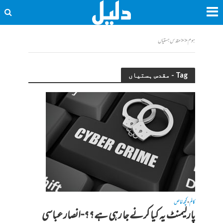
ہوم
<<
مقدس ہستیاں
Tag - مقدس ہستیاں
کالم
کچھ خاص
•
پارلیمنٹ یہ کیا کرنے جا رہی ہے؟؟-انصار عباسی