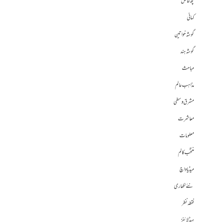
کچھ خاص
کہانی
گوشہ خواتین
گوشہ ہند
مباحث
مذاہب عالم
مشرق وسطی
معاشرت
معلومات
منتخب کالم
میڈیا واچ
نئے لکھاری
نقطہ نظر
ہیڈلائنز