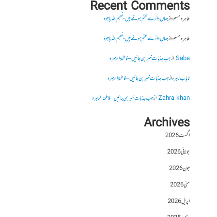
Recent Comments
طاہرہ مسعود
از
جہاں دائرے ختم ہوتے ہیں- نعیم اللہ باجوہ
طاہرہ مسعود
از
جہاں دائرے ختم ہوتے ہیں- نعیم اللہ باجوہ
Saba
از
جب جذبات خبر بن جائیں – فاطمۃالزہرہ
نایاب زہرہ
از
جب جذبات خبر بن جائیں – فاطمۃالزہرہ
Zahra khan
از
جب جذبات خبر بن جائیں – فاطمۃالزہرہ
Archives
اگست 2026
جولائی 2026
جون 2026
مئی 2026
اپریل 2026