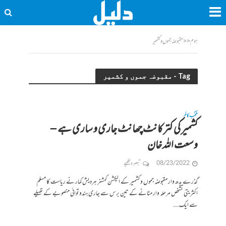
ہوم
<<
مقبوضہ جموں و کشمیر
Tag - مقبوضہ جموں و کشمیر
منتخب کالم
کشمیر کی کتر کانٹ چھانٹ جاری و ساری ہے –
وسعت اللہ خان
08/23/2022
تبصرہ لکھیے
گذرے بدھ وار مقبوضہ جموں و کشمیر کے الیکشن کمشنر ہردیش کمار نے ریاست کا مسلم
اکثریتی تشخص مرحلہ وار مٹانے کے تین برس سے جاری ہندوتوائی منصوبے کے تھیلے
سے ایک...