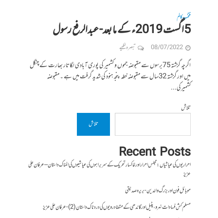
منتخب کالم
5اگست 2019ء کے ما بعد- عبدالرفع رسول
08/07/2022
تبصرہ لکھیے
اگرچہ گزشتہ 75برسوں سے مقبوضہ جموں و کشمیر کی پوری آبادی لگاتار بھارت کے چنگل
میں اور گزشتہ 32سال سے مقبوضہ خطہ پنجہ ہنود کی شدید گرفت میں ہے ۔ مقبوضہ
کشمیرکی...
تلاش
تلاش
Recent Posts
احراریوں کی عیاشیاں : مجلس احرار اور خاکسار تحریک کے سربراہوں کی عیاشیوں کی المناک داستان – عرفان علی
عزیز
موبائل فون اور بزرگ والدین- بریرہ صدیقی
مسلم کش فسادات نہرو، پٹیل اور گاندھی کے متضاد رویوں کی درد ناک داستان (2)- عرفان علی عزیز