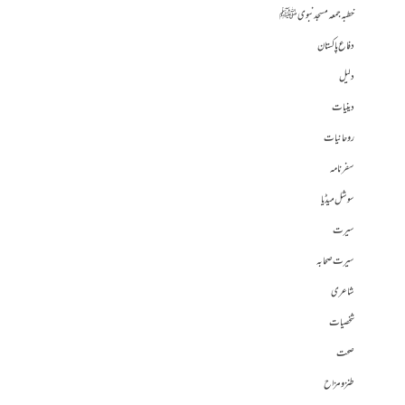
خطبہ جمعہ مسجد نبوی ﷺ
دفاع پاکستان
دلیل
دینیات
روحانیات
سفرنامہ
سوشل میڈیا
سیرت
سیرت صحابہ
شاعری
شخصیات
صحت
طنز و مزاح