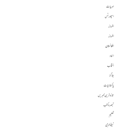
ادبیات
اسپورٹس
افسانہ
افسانہ
افغانستان
الحاد
انتخاب
بلاگز
پاکستانیات
تازہ ترین خبریں
تبصرہ کتب
تعلیم
ٹیکنالوجی