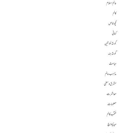
عالم اسلام
کالم
کچھ خاص
کہانی
گوشہ خواتین
گوشہ ہند
مباحث
مذاہب عالم
مشرق وسطی
معاشرت
معلومات
منتخب کالم
میڈیا واچ