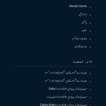
Herald Home
ادارہ دلیل
پالیسی
مقاصد
ہدایات برائے تحریر
ہمارے لکھاری
تازہ تبصرے
جہاں دائرے ختم ہوتے ہیں- نعیم اللہ باجوہ
از
طاہرہ مسعود
جہاں دائرے ختم ہوتے ہیں- نعیم اللہ باجوہ
از
طاہرہ مسعود
جب جذبات خبر بن جائیں – فاطمۃالزہرہ
از
Saba
جب جذبات خبر بن جائیں – فاطمۃالزہرہ
از
نایاب زہرہ
جب جذبات خبر بن جائیں – فاطمۃالزہرہ
از
Zahra khan