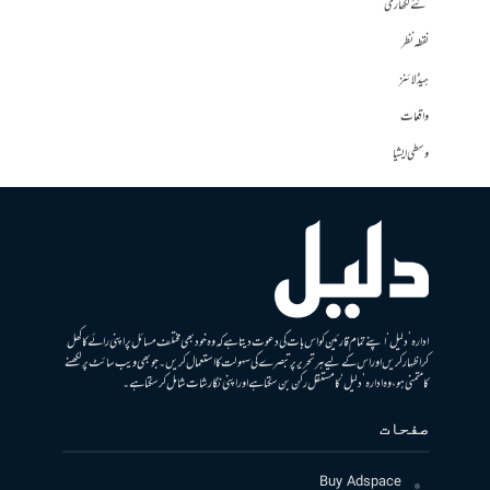
نئے لکھاری
نقطہ نظر
ہیڈلائنز
واقعات
وسطی ایشیا
ادارہ ’دلیل‘ اپنے تمام قارئین کو اس بات کی دعوت دیتا ہے کہ وہ خود بھی مختلف مسائل پر اپنی رائے کا کھل
کر اظہار کریں اور اس کے لیے ہر تحریر پر تبصرے کی سہولت کا استعمال کریں۔ جو بھی ویب سائٹ پر لکھنے
کا متمنی ہو، وہ ادارہ ’دلیل‘ کا مستقل رکن بن سکتا ہے اور اپنی نگارشات شامل کرسکتا ہے۔
صفحات
Buy Adspace