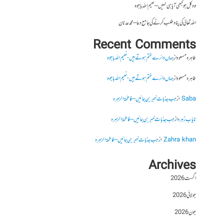
وہ کل جو کبھی آیا ہی نہیں – نعیم اللہ باجوہ
اللہ تعالیٰ کی پناہ طلب کرنے کی جامع دعا – محمد عدنان
Recent Comments
طاہرہ مسعود
از
جہاں دائرے ختم ہوتے ہیں- نعیم اللہ باجوہ
طاہرہ مسعود
از
جہاں دائرے ختم ہوتے ہیں- نعیم اللہ باجوہ
Saba
از
جب جذبات خبر بن جائیں – فاطمۃالزہرہ
نایاب زہرہ
از
جب جذبات خبر بن جائیں – فاطمۃالزہرہ
Zahra khan
از
جب جذبات خبر بن جائیں – فاطمۃالزہرہ
Archives
اگست 2026
جولائی 2026
جون 2026