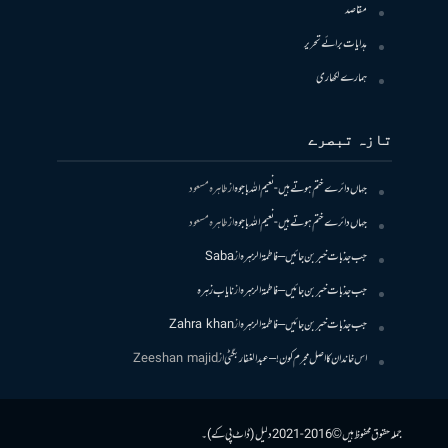
مقاصد
ہدایات برائے تحریر
ہمارے لکھاری
تازہ تبصرے
جہاں دائرے ختم ہوتے ہیں- نعیم اللہ باجوہ
از
طاہرہ مسعود
جہاں دائرے ختم ہوتے ہیں- نعیم اللہ باجوہ
از
طاہرہ مسعود
جب جذبات خبر بن جائیں – فاطمۃالزہرہ
از
Saba
جب جذبات خبر بن جائیں – فاطمۃالزہرہ
از
نایاب زہرہ
جب جذبات خبر بن جائیں – فاطمۃالزہرہ
از
Zahra khan
اس خاندان کا اصل مجرم کون! – عبدالغفار بگٹی
از
Zeeshan majid
جملہ حقوق محفوظ ہیں © 2016-2021 دلیل (ڈاٹ پی کے)۔