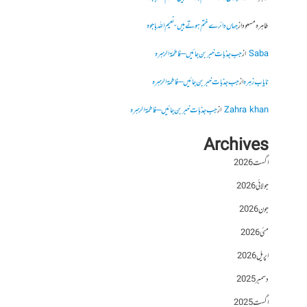
طاہرہ مسعود
از
جہاں دائرے ختم ہوتے ہیں- نعیم اللہ باجوہ
Saba
از
جب جذبات خبر بن جائیں – فاطمۃالزہرہ
نایاب زہرہ
از
جب جذبات خبر بن جائیں – فاطمۃالزہرہ
Zahra khan
از
جب جذبات خبر بن جائیں – فاطمۃالزہرہ
Archives
اگست 2026
جولائی 2026
جون 2026
مئی 2026
اپریل 2026
دسمبر 2025
اگست 2025