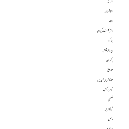
افسانہ
افغانستان
الحاد
انٹرٹینمنٹ کی دنیا
بلاگز
بین الاقوامی
پاکستان
تاریخ
تازہ ترین خبریں
تبصرہ کتب
تعلیم
ٹیکنالوجی
دلیل