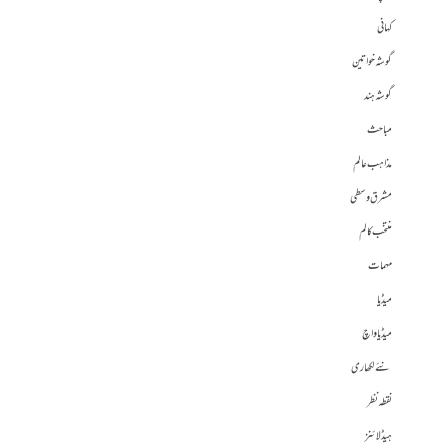
کہانی
گوشہ خواتین
گوشہ ہند
مباحث
مذاہب عالم
مشرق وسطی
منتخب کالم
مہمات
میڈیا
میڈیا واچ
نئے لکھاری
نقطہ نظر
ہیڈلائنز