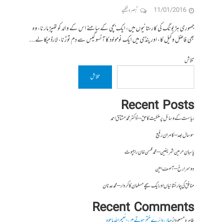
11/01/2016
تبصرہ لکھیے
جمہوری ہڑبونگ کی کارستانیوں میں، ایک بچی کے سامنے اس کے والد کو تھپڑ مارنا، وہ
بھی فاضل وکیل کا، اور پنڈی میں ایک نومولود کا آنسو گیس سے دم توڑنا، لارڈ میکالے...
تلاش
تلاش
Recent Posts
ریاست کے وسائل پر ملکیت کا حق – ڈاکٹر محمد مشتاق احمد
سو سال بعد – کامران رفیع
پاسبانِ حرمین شریفین – محمد محسن خان راجپوت
دوسرا رخ – آصف امین
منافق کی چار نشانیاں اور ایک سچے مسلمان کا کردار – محمد عدنان
Recent Comments
طاہرہ مسعود
از
جہاں دائرے ختم ہوتے ہیں- نعیم اللہ باجوہ