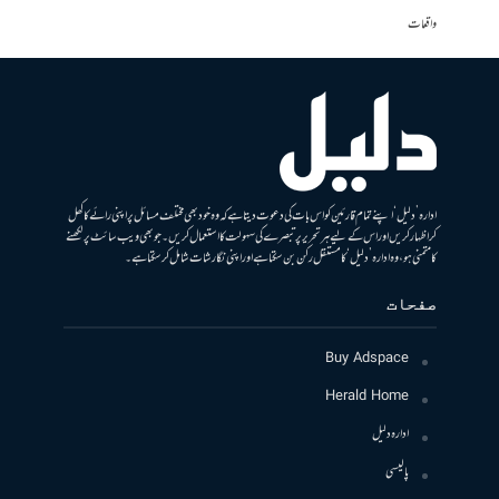
واقعات
ادارہ ’دلیل‘ اپنے تمام قارئین کو اس بات کی دعوت دیتا ہے کہ وہ خود بھی مختلف مسائل پر اپنی رائے کا کھل
کر اظہار کریں اور اس کے لیے ہر تحریر پر تبصرے کی سہولت کا استعمال کریں۔ جو بھی ویب سائٹ پر لکھنے
کا متمنی ہو، وہ ادارہ ’دلیل‘ کا مستقل رکن بن سکتا ہے اور اپنی نگارشات شامل کرسکتا ہے۔
صفحات
Buy Adspace
Herald Home
ادارہ دلیل
پالیسی