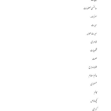
دینیات
سائنسی معلومات
سفرنامہ
سیرت
سیرت صحابہ
شاعری
شخصیات
صحت
طنز و مزاح
عالم اسلام
عسکری
کالم
کچھ خاص
کراچی