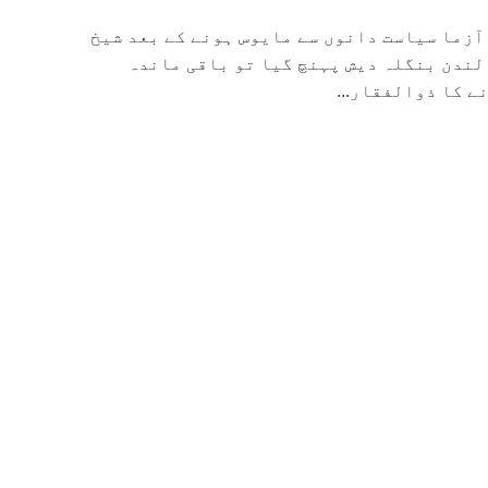
آزما سیاست دانوں سے مایوس ہونے کے بعد شیخ
لندن بنگلہ دیش پہنچ گیا تو باقی ماندہ
 کا ذوالفقار...