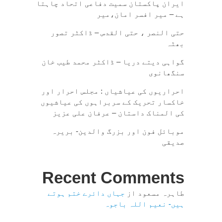
ایران پاکستان سمیت دفاعی اتحاد چاہتا
ہے – میر افسر امان،میر
حتی النصر ، حتی القدس – ڈاکٹر تصور
بھٹہ
گواہی دیتے دریا – ڈاکٹر محمد طیب خان
سنگھانوی
احراریوں کی عیاشیاں : مجلس احرار اور
خاکسار تحریک کے سربراہوں کی عیاشیوں
کی المناک داستان – عرفان علی عزیز
موبائل فون اور بزرگ والدین- بریرہ
صدیقی
Recent Comments
طاہرہ مسعود
از
جہاں دائرے ختم ہوتے
ہیں- نعیم اللہ باجوہ