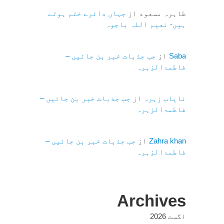
طاہرہ مسعود
از
جہاں دائرے ختم ہوتے
ہیں- نعیم اللہ باجوہ
Saba
از
جب جذبات خبر بن جائیں –
فاطمۃالزہرہ
نایاب زہرہ
از
جب جذبات خبر بن جائیں –
فاطمۃالزہرہ
Zahra khan
از
جب جذبات خبر بن جائیں –
فاطمۃالزہرہ
Archives
اگست 2026