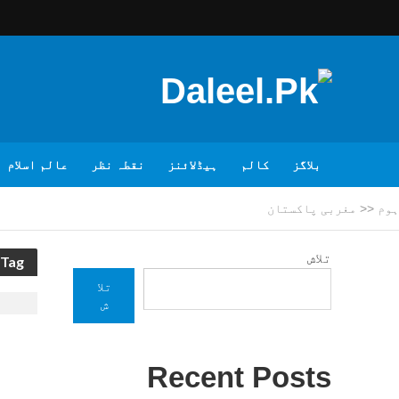
بلاگز
کالم
ہیڈلائنز
نقطہ نظر
عالم اسلام
ہوم
<<
مغربی پاکستان
تلاش
Tag - مغربی پاکستان
تلا
ش
Recent Posts