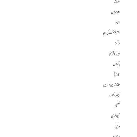
افسانہ
افغانستان
الحاد
انٹرٹینمنٹ کی دنیا
بلاگز
بین الاقوامی
پاکستان
تاریخ
تازہ ترین خبریں
تبصرہ کتب
تعلیم
ٹیکنالوجی
دلیل