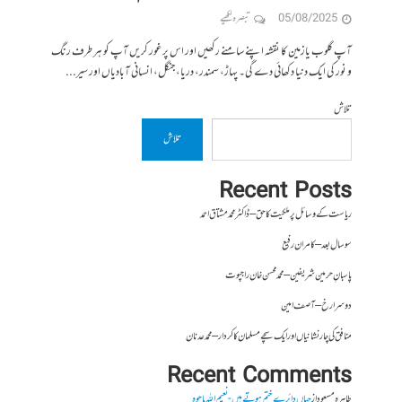
05/08/2025
تبصرہ لکھیے
آپ گلوب یازمین کا نقشہ اپنے سامنے رکھیں اور اس پر غور کریں آپ کو ہر طرف رنگ
و نور کی ایک دنیا دکھائی دے گی۔ پہاڑ، سمندر، دریا، جنگل، انسانی آبادیاں اور سیر...
تلاش
تلاش
Recent Posts
ریاست کے وسائل پر ملکیت کا حق – ڈاکٹر محمد مشتاق احمد
سو سال بعد – کامران رفیع
پاسبانِ حرمین شریفین – محمد محسن خان راجپوت
دوسرا رخ – آصف امین
منافق کی چار نشانیاں اور ایک سچے مسلمان کا کردار – محمد عدنان
Recent Comments
طاہرہ مسعود
از
جہاں دائرے ختم ہوتے ہیں- نعیم اللہ باجوہ