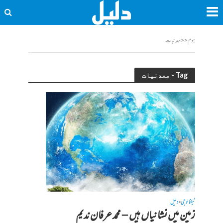
ہوم
<<
معدنیات
Tag - معدنیات
ٹیکنالوجی
دلیل
•
زمین میں نشانیاں ہیں – محمد عرفان ندیم