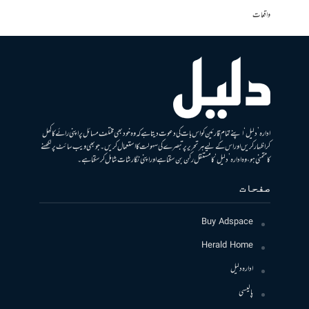
واقعات
ادارہ ’دلیل‘ اپنے تمام قارئین کو اس بات کی دعوت دیتا ہے کہ وہ خود بھی مختلف مسائل پر اپنی رائے کا کھل
کر اظہار کریں اور اس کے لیے ہر تحریر پر تبصرے کی سہولت کا استعمال کریں۔ جو بھی ویب سائٹ پر لکھنے
کا متمنی ہو، وہ ادارہ ’دلیل‘ کا مستقل رکن بن سکتا ہے اور اپنی نگارشات شامل کرسکتا ہے۔
صفحات
Buy Adspace
Herald Home
ادارہ دلیل
پالیسی