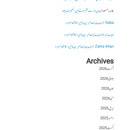
طاہرہ مسعود
از
جہاں دائرے ختم ہوتے ہیں- نعیم اللہ باجوہ
Saba
از
جب جذبات خبر بن جائیں – فاطمۃالزہرہ
نایاب زہرہ
از
جب جذبات خبر بن جائیں – فاطمۃالزہرہ
Zahra khan
از
جب جذبات خبر بن جائیں – فاطمۃالزہرہ
Archives
اگست 2026
جولائی 2026
جون 2026
مئی 2026
اپریل 2026
دسمبر 2025
اگست 2025