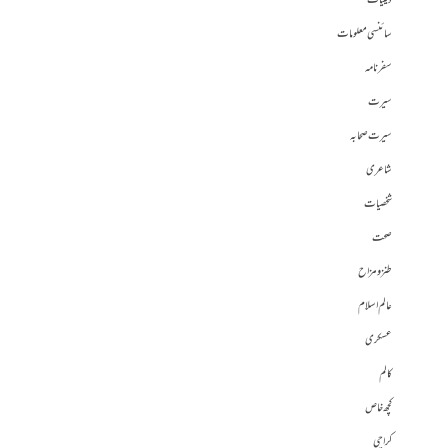
دینیات
سائنسی معلومات
سفرنامہ
سیرت
سیرت صحابہ
شاعری
شخصیات
صحت
طنز و مزاح
عالم اسلام
عسکری
کالم
کچھ خاص
کراچی