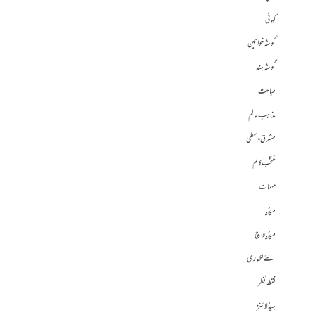
کہانی
گوشہ خواتین
گوشہ ہند
مباحث
مذاہب عالم
مشرق وسطی
منتخب کالم
مہمات
میڈیا
میڈیا واچ
نئے لکھاری
نقطہ نظر
ہیڈلائنز