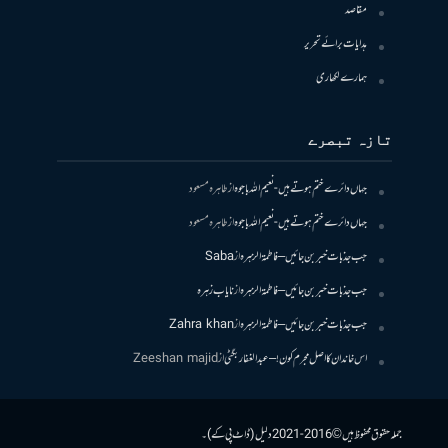
مقاصد
ہدایات برائے تحریر
ہمارے لکھاری
تازہ تبصرے
جہاں دائرے ختم ہوتے ہیں- نعیم اللہ باجوہ
از
طاہرہ مسعود
جہاں دائرے ختم ہوتے ہیں- نعیم اللہ باجوہ
از
طاہرہ مسعود
جب جذبات خبر بن جائیں – فاطمۃالزہرہ
از
Saba
جب جذبات خبر بن جائیں – فاطمۃالزہرہ
از
نایاب زہرہ
جب جذبات خبر بن جائیں – فاطمۃالزہرہ
از
Zahra khan
اس خاندان کا اصل مجرم کون! – عبدالغفار بگٹی
از
Zeeshan majid
جملہ حقوق محفوظ ہیں © 2016-2021 دلیل (ڈاٹ پی کے)۔