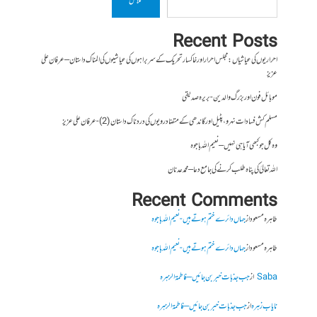
تلاش
Recent Posts
احراریوں کی عیاشیاں : مجلس احرار اور خاکسار تحریک کے سربراہوں کی عیاشیوں کی المناک داستان – عرفان علی
عزیز
موبائل فون اور بزرگ والدین- بریرہ صدیقی
مسلم کش فسادات نہرو، پٹیل اور گاندھی کے متضاد رویوں کی درد ناک داستان (2)- عرفان علی عزیز
وہ کل جو کبھی آیا ہی نہیں – نعیم اللہ باجوہ
اللہ تعالیٰ کی پناہ طلب کرنے کی جامع دعا – محمد عدنان
Recent Comments
طاہرہ مسعود
از
جہاں دائرے ختم ہوتے ہیں- نعیم اللہ باجوہ
طاہرہ مسعود
از
جہاں دائرے ختم ہوتے ہیں- نعیم اللہ باجوہ
Saba
از
جب جذبات خبر بن جائیں – فاطمۃالزہرہ
نایاب زہرہ
از
جب جذبات خبر بن جائیں – فاطمۃالزہرہ