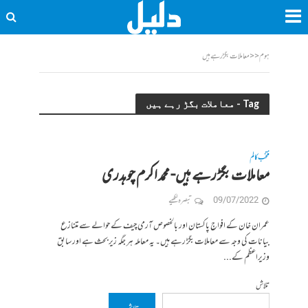
ہوم
<<
معاملات بگڑ رہے ہیں
Tag - معاملات بگڑ رہے ہیں
منتخب کالم
معاملات بگڑ رہے ہیں- محمد اکرم چوہدری
09/07/2022
تبصرہ لکھیے
عمران خان کے افواجِ پاکستان اور بالخصوص آرمی چیف کے حوالے سے متنازع
بیانات کی وجہ سے معاملات بگڑ رہے ہیں۔ یہ معاملہ ہر جگہ زیر بحث ہے اور سابق
وزیراعظم کے...
تلاش