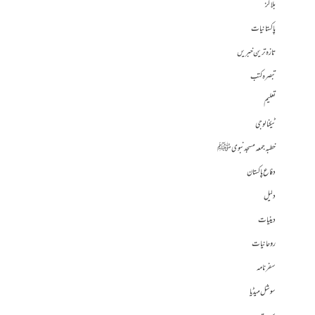
بلاگز
پاکستانیات
تازہ ترین خبریں
تبصرہ کتب
تعلیم
ٹیکنالوجی
خطبہ جمعہ مسجد نبوی ﷺ
دفاع پاکستان
دلیل
دینیات
روحانیات
سفرنامہ
سوشل میڈیا