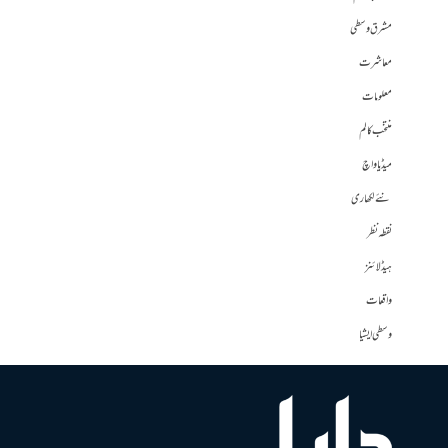
مشرق وسطی
معاشرت
معلومات
منتخب کالم
میڈیا واچ
نئے لکھاری
نقطہ نظر
ہیڈلائنز
واقعات
وسطی ایشیا