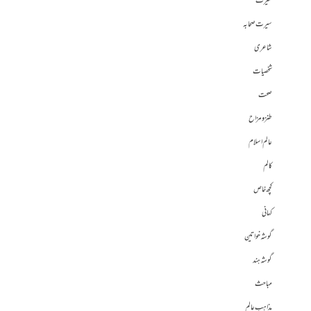
سیرت
سیرت صحابہ
شاعری
شخصیات
صحت
طنز و مزاح
عالم اسلام
کالم
کچھ خاص
کہانی
گوشہ خواتین
گوشہ ہند
مباحث
مذاہب عالم