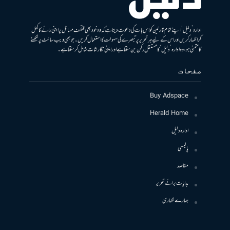
ادارہ ’دلیل‘ اپنے تمام قارئین کو اس بات کی دعوت دیتا ہے کہ وہ خود بھی مختلف مسائل پر اپنی رائے کا کھل
کر اظہار کریں اور اس کے لیے ہر تحریر پر تبصرے کی سہولت کا استعمال کریں۔ جو بھی ویب سائٹ پر لکھنے
کا متمنی ہو، وہ ادارہ ’دلیل‘ کا مستقل رکن بن سکتا ہے اور اپنی نگارشات شامل کرسکتا ہے۔
صفحات
Buy Adspace
Herald Home
ادارہ دلیل
پالیسی
مقاصد
ہدایات برائے تحریر
ہمارے لکھاری