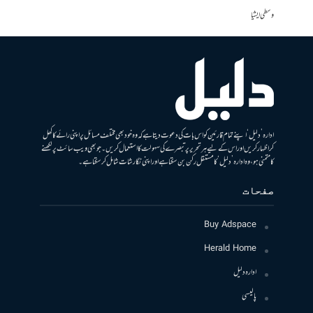
وسطی ایشیا
ادارہ ’دلیل‘ اپنے تمام قارئین کو اس بات کی دعوت دیتا ہے کہ وہ خود بھی مختلف مسائل پر اپنی رائے کا کھل
کر اظہار کریں اور اس کے لیے ہر تحریر پر تبصرے کی سہولت کا استعمال کریں۔ جو بھی ویب سائٹ پر لکھنے
کا متمنی ہو، وہ ادارہ ’دلیل‘ کا مستقل رکن بن سکتا ہے اور اپنی نگارشات شامل کرسکتا ہے۔
صفحات
Buy Adspace
Herald Home
ادارہ دلیل
پالیسی