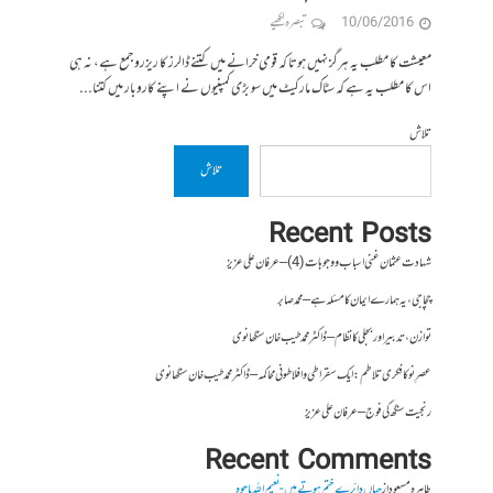
10/06/2016
تبصرہ لکھیے
معیشت کا مطلب یہ ہرگز نہیں ہوتا کہ قومی خرانے میں کتنے ڈالرز کا ریزرو جمع ہے، نہ ہی
اس کا مطلب یہ ہے کہ سٹاک مارکیٹ میں سو بڑی کمپنیوں نے اپنے کاروبار میں کتنا...
تلاش
تلاش
Recent Posts
شہادت عثمان غنی اسباب و وجوہات (4) – عرفان علی عزیز
چچا جی، یہ ہمارے ایمان کا مسئلہ ہے – محمد صابر
توازن، تدبیر اور بجلی کا نظام – ڈاکٹر محمد طیب خان سنگھانوی
عصرِ نو کا فکری تلاطم: ایک سقراطی و افلاطونی محاکمہ – ڈاکٹر محمد طیب خان سنگھانوی
رنجیت سنگھ کی فوج – عرفان علی عزیز
Recent Comments
طاہرہ مسعود
از
جہاں دائرے ختم ہوتے ہیں- نعیم اللہ باجوہ