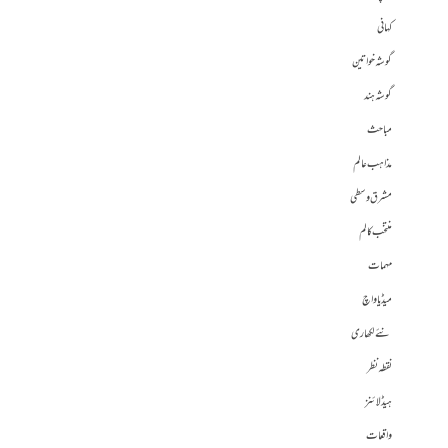
کہانی
گوشہ خواتین
گوشہ ہند
مباحث
مذاہب عالم
مشرق وسطی
منتخب کالم
مہمات
میڈیا واچ
نئے لکھاری
نقطہ نظر
ہیڈلائنز
واقعات