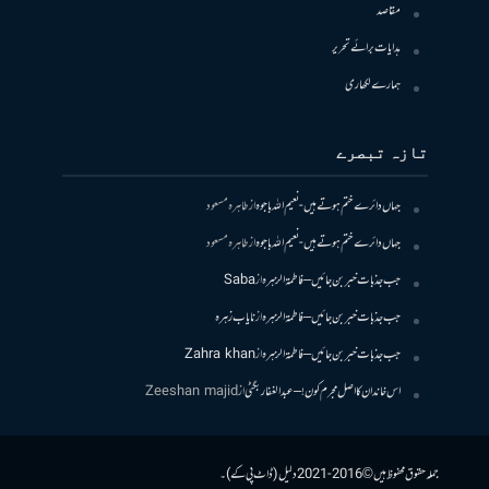
مقاصد
ہدایات برائے تحریر
ہمارے لکھاری
تازہ تبصرے
جہاں دائرے ختم ہوتے ہیں- نعیم اللہ باجوہ
از
طاہرہ مسعود
جہاں دائرے ختم ہوتے ہیں- نعیم اللہ باجوہ
از
طاہرہ مسعود
جب جذبات خبر بن جائیں – فاطمۃالزہرہ
از
Saba
جب جذبات خبر بن جائیں – فاطمۃالزہرہ
از
نایاب زہرہ
جب جذبات خبر بن جائیں – فاطمۃالزہرہ
از
Zahra khan
اس خاندان کا اصل مجرم کون! – عبدالغفار بگٹی
از
Zeeshan majid
جملہ حقوق محفوظ ہیں © 2016-2021 دلیل (ڈاٹ پی کے)۔