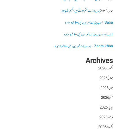
طاہرہ مسعود
از
جہاں دائرے ختم ہوتے ہیں- نعیم اللہ باجوہ
Saba
از
جب جذبات خبر بن جائیں – فاطمۃالزہرہ
نایاب زہرہ
از
جب جذبات خبر بن جائیں – فاطمۃالزہرہ
Zahra khan
از
جب جذبات خبر بن جائیں – فاطمۃالزہرہ
Archives
اگست 2026
جولائی 2026
جون 2026
مئی 2026
اپریل 2026
دسمبر 2025
اگست 2025