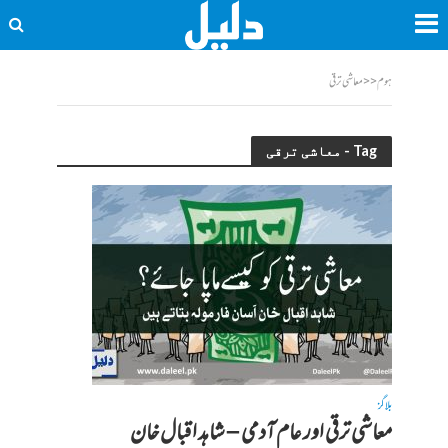
ہوم
<<
معاشی ترقی
Tag - معاشی ترقی
بلاگز
معاشی ترقی اور عام آدمی – شاہد اقبال خان