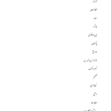
افسانہ
افغانستان
الحاد
بلاگز
بین الاقوامی
پاکستان
تاریخ
تازہ ترین خبریں
تبصرہ کتب
تعلیم
ٹیکنالوجی
دلیل
دینیات