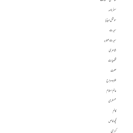
سائنسی معلومات
سفرنامہ
سوشل میڈیا
سیرت
سیرت صحابہ
شاعری
شخصیات
صحت
طنز و مزاح
عالم اسلام
عسکری
کالم
کچھ خاص
کراچی