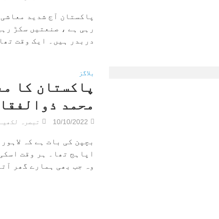
پاکستان آج شدید معاشی 
رہی ہے ، صنعتیں سکڑ رہی
دربدر ہیں۔ ایک وقت تھا ج
بلاگز
پاکستان کا مع
محمد ذوالفقار 
10/10/2022
تبصرہ لکھیے
بچپن کی بات ہے کہ لاہور
اپاہج تھا۔ ہر وقت اسکی
وہ جب بھی ہمارے گھر آتا 