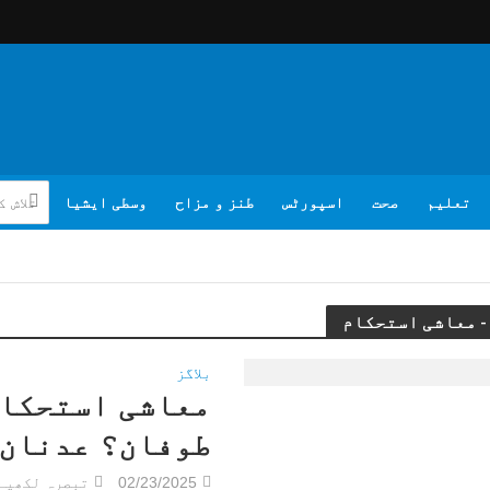
تعلیم
صحت
اسپورٹس
طنز و مزاح
وسطی ایشیا
بلاگز
معاشی استحکام
طوفان؟ عدنان 
02/23/2025
تبصرہ لکھیے