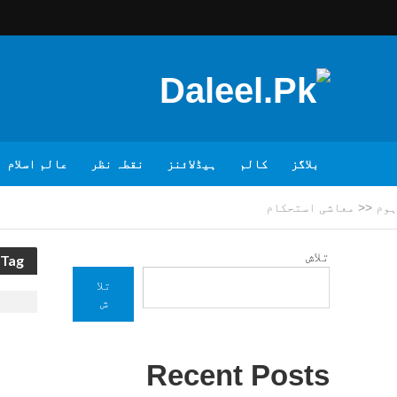
بلاگز
کالم
ہیڈلائنز
نقطہ نظر
عالم اسلام
ہوم
<<
معاشی استحکام
تلاش
Tag - معاشی استحکام
تلا
ش
Recent Posts