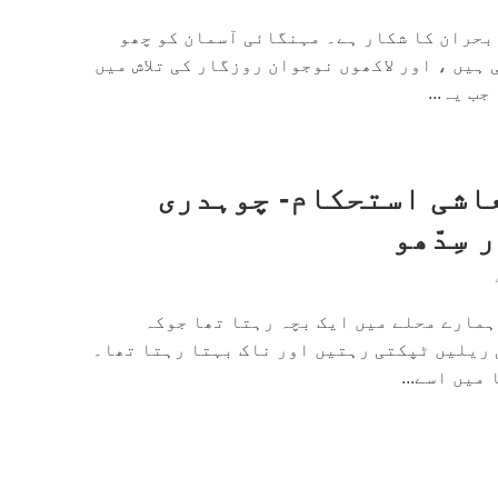
بحران کا شکار ہے۔ مہنگائی آسمان کو چھو
 ہیں ، اور لاکھوں نوجوان روزگار کی تلاش میں
ب یہ...
اشی استحکام- چوہدری
سِدّھو
 ہمارے محلے میں ایک بچہ رہتا تھا جوکہ
 ریلیں ٹپکتی رہتیں اور ناک بہتا رہتا تھا۔
میں اسے...