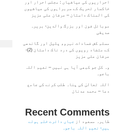
احراریوں کی عیاشیاں : مجلس احرار اور
خاکسار تحریک کے سربراہوں کی عیاشیوں
کی المناک داستان – عرفان علی عزیز
موبائل فون اور بزرگ والدین- بریرہ
صدیقی
مسلم کش فسادات نہرو، پٹیل اور گاندھی
کے متضاد رویوں کی درد ناک داستان (2)-
عرفان علی عزیز
وہ کل جو کبھی آیا ہی نہیں – نعیم اللہ
باجوہ
اللہ تعالیٰ کی پناہ طلب کرنے کی جامع
دعا – محمد عدنان
Recent Comments
طاہرہ مسعود
از
جہاں دائرے ختم ہوتے
ہیں- نعیم اللہ باجوہ