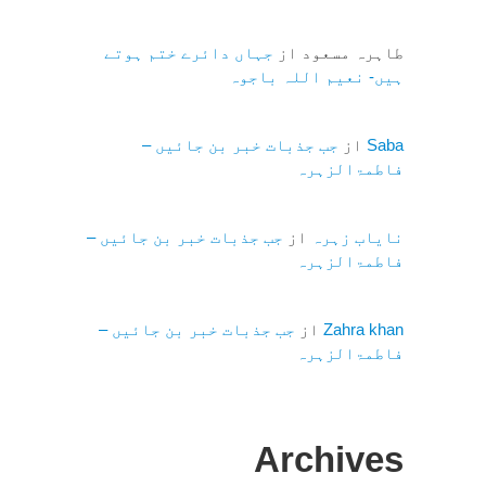
طاہرہ مسعود
از
جہاں دائرے ختم ہوتے
ہیں- نعیم اللہ باجوہ
Saba
از
جب جذبات خبر بن جائیں –
فاطمۃالزہرہ
نایاب زہرہ
از
جب جذبات خبر بن جائیں –
فاطمۃالزہرہ
Zahra khan
از
جب جذبات خبر بن جائیں –
فاطمۃالزہرہ
Archives