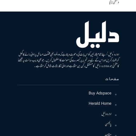
وسطی ایشیا
ادارہ ’دلیل‘ اپنے تمام قارئین کو اس بات کی دعوت دیتا ہے کہ وہ خود بھی مختلف مسائل پر اپنی رائے کا کھل
کر اظہار کریں اور اس کے لیے ہر تحریر پر تبصرے کی سہولت کا استعمال کریں۔ جو بھی ویب سائٹ پر لکھنے
کا متمنی ہو، وہ ادارہ ’دلیل‘ کا مستقل رکن بن سکتا ہے اور اپنی نگارشات شامل کرسکتا ہے۔
صفحات
Buy Adspace
Herald Home
ادارہ دلیل
پالیسی
مقاصد