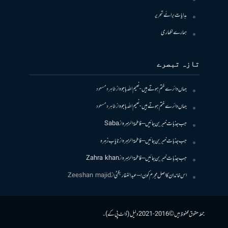
ہدایات برائے تحریر
ہمارے لکھاری
تازہ تبصرے
جہاں دائرے ختم ہوتے ہیں- نعیم اللہ باجوہ
از
طاہرہ مسعود
جہاں دائرے ختم ہوتے ہیں- نعیم اللہ باجوہ
از
طاہرہ مسعود
جب جذبات خبر بن جائیں – فاطمۃالزہرہ
از
Saba
جب جذبات خبر بن جائیں – فاطمۃالزہرہ
از
نایاب زہرہ
جب جذبات خبر بن جائیں – فاطمۃالزہرہ
از
Zahra khan
اس خاندان کا اصل مجرم کون! – عبدالغفار بگٹی
از
Zeeshan majid
جملہ حقوق محفوظ ہیں © 2016-2021 دلیل (ڈاٹ پی کے)۔