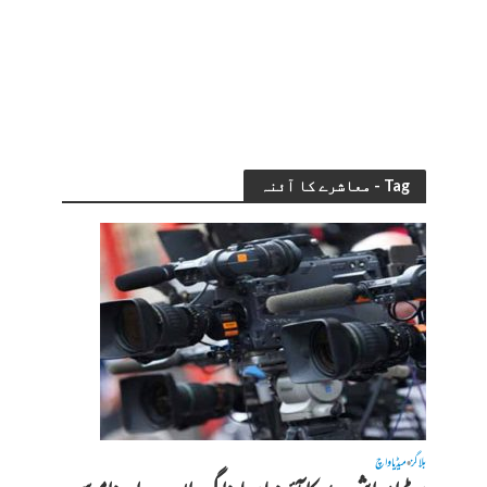
Tag - معاشرے کا آئنہ
بلاگز
میڈیا واچ
•