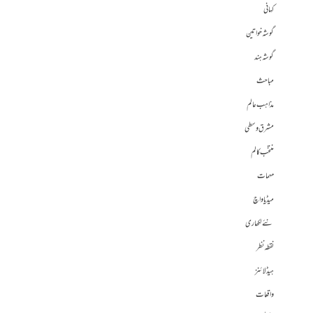
کہانی
گوشہ خواتین
گوشہ ہند
مباحث
مذاہب عالم
مشرق وسطی
منتخب کالم
مہمات
میڈیا واچ
نئے لکھاری
نقطہ نظر
ہیڈلائنز
واقعات