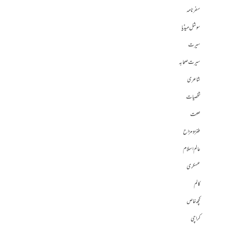
سفرنامہ
سوشل میڈیا
سیرت
سیرت صحابہ
شاعری
شخصیات
صحت
طنز و مزاح
عالم اسلام
عسکری
کالم
کچھ خاص
کراچی