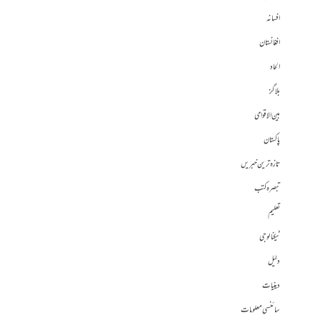
افسانہ
افغانستان
الحاد
بلاگز
بین الاقوامی
پاکستان
تازہ ترین خبریں
تبصرہ کتب
تعلیم
ٹیکنالوجی
دلیل
دینیات
سائنسی معلومات