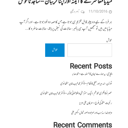
میڈیا معاشرے کا آئینہ اور اپنا گریبان – ساجد ناموس
11/10/2016
تبصرہ لکھیے
ہر فرد کے لیے وہ پیشہ قابل تکریم ہی ہوتا ہے جس کا حصہ وہ خود ہوتا ہے، اور اگر آپ
میڈیا میں ہیں تو سمجھیں آپ ہی باخبر، حالات کی نبض پر ہاتھ، حالات حاضرہ کا...
تلاش
تلاش
Recent Posts
چچا جی، یہ ہمارے ایمان کا مسئلہ ہے – محمد صابر
توازن، تدبیر اور بجلی کا نظام – ڈاکٹر محمد طیب خان سنگھانوی
عصرِ نو کا فکری تلاطم: ایک سقراطی و افلاطونی محاکمہ – ڈاکٹر محمد طیب خان سنگھانوی
رنجیت سنگھ کی فوج – عرفان علی عزیز
وجودِ خدا، مذہب اور موجودہ صورتحال- کبیر علی
Recent Comments