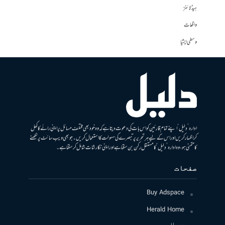
ہیڈلائنز
واقعات
وسطی ایشیا
ادارہ ’دلیل‘ اپنے تمام قارئین کو اس بات کی دعوت دیتا ہے کہ وہ خود بھی مختلف مسائل پر اپنی رائے کا کھل
کر اظہار کریں اور اس کے لیے ہر تحریر پر تبصرے کی سہولت کا استعمال کریں۔ جو بھی ویب سائٹ پر لکھنے
کا متمنی ہو، وہ ادارہ ’دلیل‘ کا مستقل رکن بن سکتا ہے اور اپنی نگارشات شامل کرسکتا ہے۔
صفحات
Buy Adspace
Herald Home