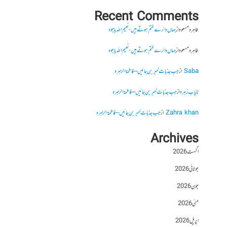
Recent Comments
طاہرہ مسعود
از
جہاں دائرے ختم ہوتے ہیں- نعیم اللہ باجوہ
طاہرہ مسعود
از
جہاں دائرے ختم ہوتے ہیں- نعیم اللہ باجوہ
Saba
از
جب جذبات خبر بن جائیں – فاطمۃالزہرہ
نایاب زہرہ
از
جب جذبات خبر بن جائیں – فاطمۃالزہرہ
Zahra khan
از
جب جذبات خبر بن جائیں – فاطمۃالزہرہ
Archives
اگست 2026
جولائی 2026
جون 2026
مئی 2026
اپریل 2026