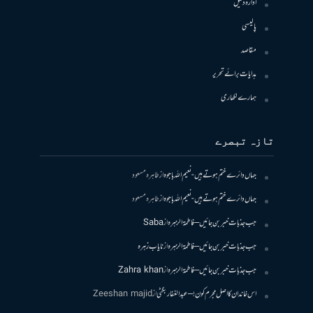
ادارہ دلیل
پالیسی
مقاصد
ہدایات برائے تحریر
ہمارے لکھاری
تازہ تبصرے
جہاں دائرے ختم ہوتے ہیں- نعیم اللہ باجوہ
از
طاہرہ مسعود
جہاں دائرے ختم ہوتے ہیں- نعیم اللہ باجوہ
از
طاہرہ مسعود
جب جذبات خبر بن جائیں – فاطمۃالزہرہ
از
Saba
جب جذبات خبر بن جائیں – فاطمۃالزہرہ
از
نایاب زہرہ
جب جذبات خبر بن جائیں – فاطمۃالزہرہ
از
Zahra khan
اس خاندان کا اصل مجرم کون! – عبدالغفار بگٹی
از
Zeeshan majid