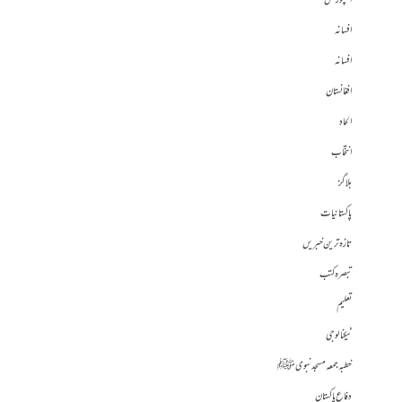
اسپورٹس
افسانہ
افسانہ
افغانستان
الحاد
انتخاب
بلاگز
پاکستانیات
تازہ ترین خبریں
تبصرہ کتب
تعلیم
ٹیکنالوجی
خطبہ جمعہ مسجد نبوی ﷺ
دفاع پاکستان