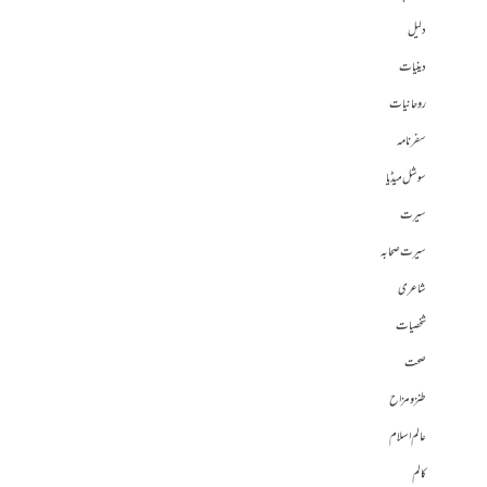
دلیل
دینیات
روحانیات
سفرنامہ
سوشل میڈیا
سیرت
سیرت صحابہ
شاعری
شخصیات
صحت
طنز و مزاح
عالم اسلام
کالم