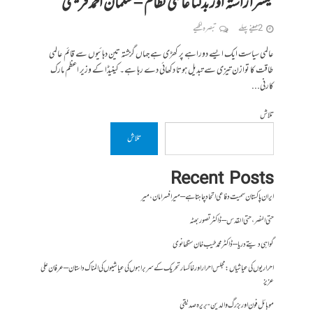
تیسرا راستہ اور بدلتا عالمی نظام – سلمان احمد قریشی
2 مہینے پہلے
تبصرہ لکھیے
عالمی سیاست ایک ایسے دوراہے پر کھڑی ہے جہاں گزشتہ تین دہائیوں سے قائم عالمی
طاقت کا توازن تیزی سے تبدیل ہوتا دکھائی دے رہا ہے۔ کینیڈا کے وزیر اعظم مارک
کارنی...
تلاش
تلاش
Recent Posts
ایران پاکستان سمیت دفاعی اتحاد چاہتا ہے – میر افسر امان،میر
حتی النصر ، حتی القدس – ڈاکٹر تصور بھٹہ
گواہی دیتے دریا – ڈاکٹر محمد طیب خان سنگھانوی
احراریوں کی عیاشیاں : مجلس احرار اور خاکسار تحریک کے سربراہوں کی عیاشیوں کی المناک داستان – عرفان علی
عزیز
موبائل فون اور بزرگ والدین- بریرہ صدیقی