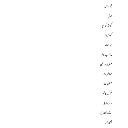
کچھ خاص
کہانی
گوشہ خواتین
گوشہ ہند
مباحث
مذاہب عالم
مشرق وسطی
معاشرت
معلومات
منتخب کالم
میڈیا واچ
نئے لکھاری
نقطہ نظر