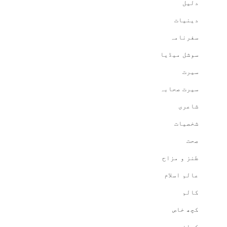
دلیل
دینیات
سفرنامہ
سوشل میڈیا
سیرت
سیرت صحابہ
شاعری
شخصیات
صحت
طنز و مزاح
عالم اسلام
کالم
کچھ خاص
کہانی