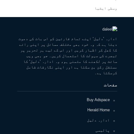
وسطی ایشیا
ادارہ ’دلیل‘ اپنے تمام قارئین کو اس بات کی دعوت
دیتا ہے کہ وہ خود بھی مختلف مسائل پر اپنی رائے
کا کھل کر اظہار کریں اور اس کے لیے ہر تحریر پر
تبصرے کی سہولت کا استعمال کریں۔ جو بھی ویب
سائٹ پر لکھنے کا متمنی ہو، وہ ادارہ ’دلیل‘ کا
مستقل رکن بن سکتا ہے اور اپنی نگارشات شامل
کرسکتا ہے۔
صفحات
Buy Adspace
Herald Home
ادارہ دلیل
پالیسی