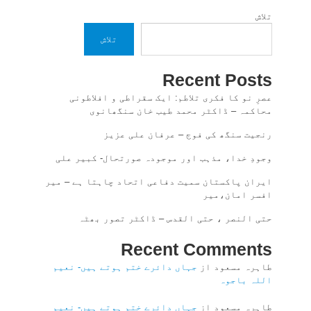
تلاش
تلاش
Recent Posts
عصرِ نو کا فکری تلاطم: ایک سقراطی و افلاطونی
محاکمہ – ڈاکٹر محمد طیب خان سنگھانوی
رنجیت سنگھ کی فوج – عرفان علی عزیز
وجودِ خدا، مذہب اور موجودہ صورتحال- کبیر علی
ایران پاکستان سمیت دفاعی اتحاد چاہتا ہے – میر
افسر امان،میر
حتی النصر ، حتی القدس – ڈاکٹر تصور بھٹہ
Recent Comments
طاہرہ مسعود
از
جہاں دائرے ختم ہوتے ہیں- نعیم
اللہ باجوہ
طاہرہ مسعود
از
جہاں دائرے ختم ہوتے ہیں- نعیم