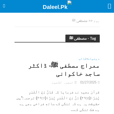
ہوم
<<
مصطفی ﷺ
Tag - مصطفی ﷺ
دینیات
•
کالم
معراج مصطفی ﷺ- ڈاکٹر
ساجد خاکوانی
01/27/2025
تبصرہ لکھیے
قرآن مجید نے فرمایا کہ فَاِنَّ مَعَ الْعُسْرِ
یُسْرًا(۴۹:۵) اِنَّ مَعَ الْعُسْرِ یُسْرًا(۴۹:۶) ترجمہ:”پس
حقیقت یہ ہے کہ تنگی کے ساتھ فراخی بھی ہے
بے شک تنگی کے...