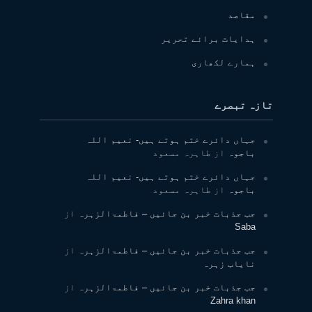
مقاصد
ہدایات برائے تحریر
ہمارے لکھاری
تازہ تبصرے
جہاں دائرے ختم ہوتے ہیں- نعیم اللہ
باجوہ
از
طاہرہ مسعود
جہاں دائرے ختم ہوتے ہیں- نعیم اللہ
باجوہ
از
طاہرہ مسعود
جب جذبات خبر بن جائیں – فاطمۃالزہرہ
از
Saba
جب جذبات خبر بن جائیں – فاطمۃالزہرہ
از
نایاب زہرہ
جب جذبات خبر بن جائیں – فاطمۃالزہرہ
از
Zahra khan