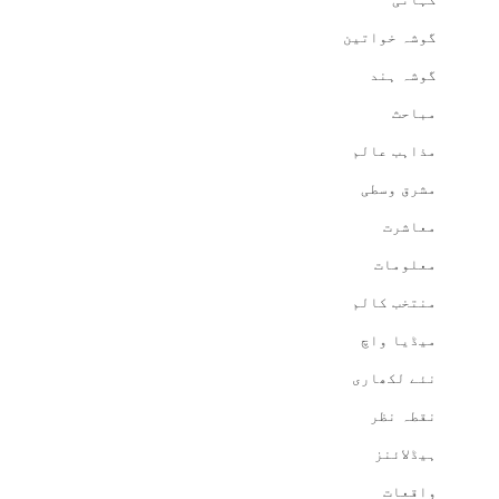
گوشہ خواتین
گوشہ ہند
مباحث
مذاہب عالم
مشرق وسطی
معاشرت
معلومات
منتخب کالم
میڈیا واچ
نئے لکھاری
نقطہ نظر
ہیڈلائنز
واقعات