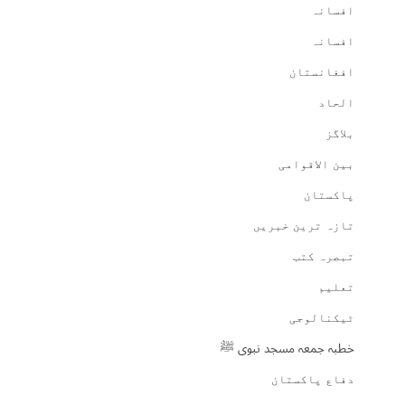
افسانہ
افسانہ
افغانستان
الحاد
بلاگز
بین الاقوامی
پاکستان
تازہ ترین خبریں
تبصرہ کتب
تعلیم
ٹیکنالوجی
خطبہ جمعہ مسجد نبوی ﷺ
دفاع پاکستان