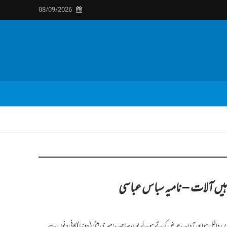
08/09/2026
ہیں آلات – نامیہ سباس عباسی
 شہزاد اندر داخل ہوا اور آداب عرض کرتے ہوئے بولا،صاحب!میری بیٹی( دونیا )کافی دنوں سے