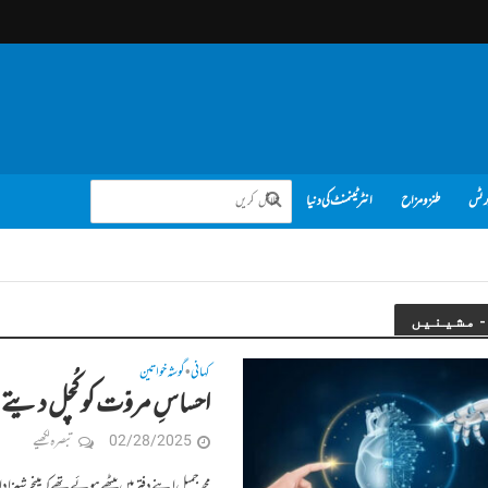
رٹس
طنز و مزاح
انٹرٹینمنٹ کی دنیا
کہانی
گوشہ خواتین
•
احساسِ مروّت کو کُچل دیتے 
02/28/2025
تبصرہ لکھیے
محمد جمیل اپنے دفتر میں بیٹھے ہوئے تھے کہ مینجر