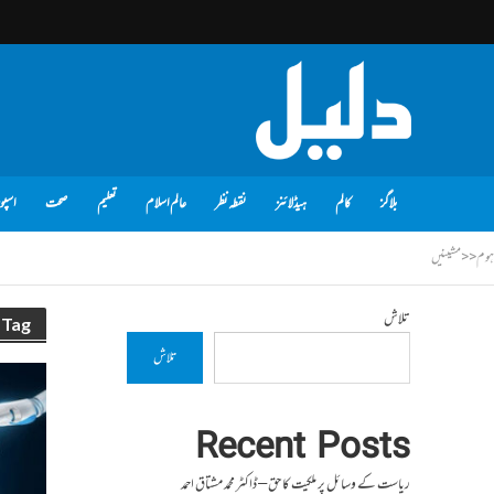
بلاگز
کالم
ہیڈلائنز
نقطہ نظر
عالم اسلام
تعلیم
صحت
اسپو
ہوم
<<
مشینیں
تلاش
Tag - مشینیں
تلاش
Recent Posts
ریاست کے وسائل پر ملکیت کا حق – ڈاکٹر محمد مشتاق احمد