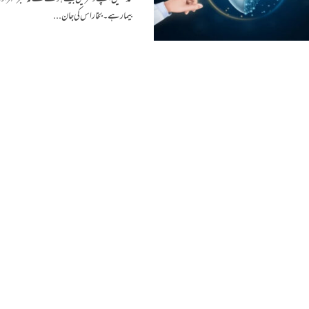
بیمار ہے ۔بخار اس کی جان...