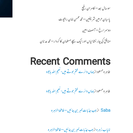
سو سال بعد – کامران رفیع
پاسبانِ حرمین شریفین – محمد محسن خان راجپوت
دوسرا رخ – آصف امین
منافق کی چار نشانیاں اور ایک سچے مسلمان کا کردار – محمد عدنان
Recent Comments
طاہرہ مسعود
از
جہاں دائرے ختم ہوتے ہیں- نعیم اللہ باجوہ
طاہرہ مسعود
از
جہاں دائرے ختم ہوتے ہیں- نعیم اللہ باجوہ
Saba
از
جب جذبات خبر بن جائیں – فاطمۃالزہرہ
نایاب زہرہ
از
جب جذبات خبر بن جائیں – فاطمۃالزہرہ