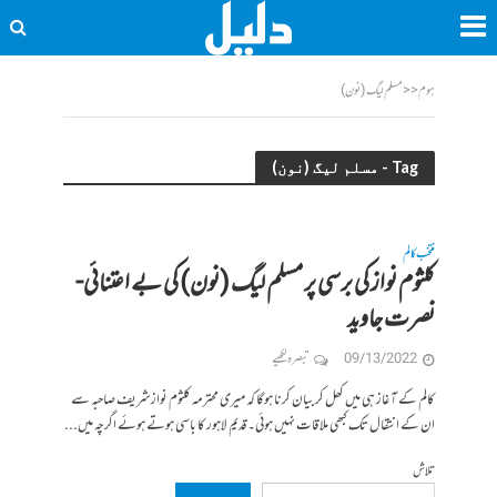
ہوم
<<
مسلم لیگ (نون)
Tag - مسلم لیگ (نون)
منتخب کالم
کلثوم نواز کی برسی پر مسلم لیگ (نون) کی بے اعتنائی-
نصرت جاوید
09/13/2022
تبصرہ لکھیے
کالم کے آغاز ہی میں کھل کر بیان کرنا ہوگا کہ میری محترمہ کلثوم نواز شریف صاحبہ سے
ان کے انتقال تک کبھی ملاقات نہیں ہوئی۔قدیم لاہور کا باسی ہوتے ہوئے اگرچہ میں...
تلاش