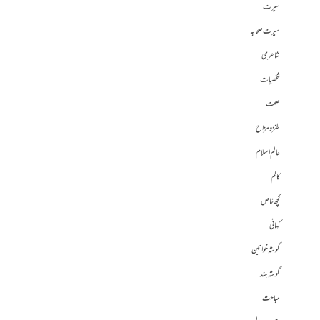
سیرت
سیرت صحابہ
شاعری
شخصیات
صحت
طنز و مزاح
عالم اسلام
کالم
کچھ خاص
کہانی
گوشہ خواتین
گوشہ ہند
مباحث