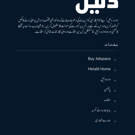
ادارہ ’دلیل‘ اپنے تمام قارئین کو اس بات کی دعوت دیتا ہے کہ وہ خود بھی مختلف مسائل پر اپنی رائے کا کھل
کر اظہار کریں اور اس کے لیے ہر تحریر پر تبصرے کی سہولت کا استعمال کریں۔ جو بھی ویب سائٹ پر لکھنے
کا متمنی ہو، وہ ادارہ ’دلیل‘ کا مستقل رکن بن سکتا ہے اور اپنی نگارشات شامل کرسکتا ہے۔
صفحات
Buy Adspace
Herald Home
ادارہ دلیل
پالیسی
مقاصد
ہدایات برائے تحریر
ہمارے لکھاری