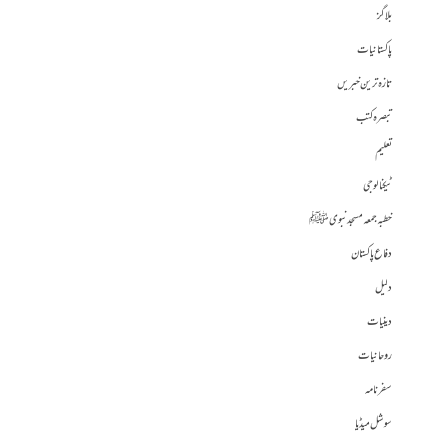
بلاگز
پاکستانیات
تازہ ترین خبریں
تبصرہ کتب
تعلیم
ٹیکنالوجی
خطبہ جمعہ مسجد نبوی ﷺ
دفاع پاکستان
دلیل
دینیات
روحانیات
سفرنامہ
سوشل میڈیا