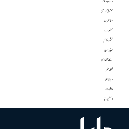
مذاہب عالم
مشرق وسطی
معاشرت
معلومات
منتخب کالم
میڈیا واچ
نئے لکھاری
نقطہ نظر
ہیڈلائنز
واقعات
وسطی ایشیا