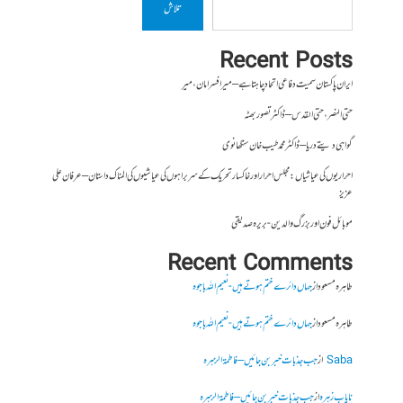
تلاش
Recent Posts
ایران پاکستان سمیت دفاعی اتحاد چاہتا ہے – میر افسر امان،میر
حتی النصر ، حتی القدس – ڈاکٹر تصور بھٹہ
گواہی دیتے دریا – ڈاکٹر محمد طیب خان سنگھانوی
احراریوں کی عیاشیاں : مجلس احرار اور خاکسار تحریک کے سربراہوں کی عیاشیوں کی المناک داستان – عرفان علی
عزیز
موبائل فون اور بزرگ والدین- بریرہ صدیقی
Recent Comments
طاہرہ مسعود
از
جہاں دائرے ختم ہوتے ہیں- نعیم اللہ باجوہ
طاہرہ مسعود
از
جہاں دائرے ختم ہوتے ہیں- نعیم اللہ باجوہ
Saba
از
جب جذبات خبر بن جائیں – فاطمۃالزہرہ
نایاب زہرہ
از
جب جذبات خبر بن جائیں – فاطمۃالزہرہ