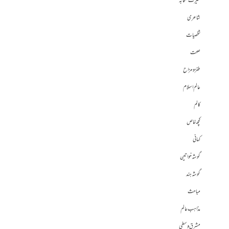
سیرت صحابہ
شاعری
شخصیات
صحت
طنز و مزاح
عالم اسلام
کالم
کچھ خاص
کہانی
گوشہ خواتین
گوشہ ہند
مباحث
مذاہب عالم
مشرق وسطی