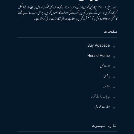
ادارہ ’دلیل‘ اپنے تمام قارئین کو اس بات کی دعوت دیتا ہے کہ وہ خود بھی مختلف مسائل پر اپنی رائے کا کھل
کر اظہار کریں اور اس کے لیے ہر تحریر پر تبصرے کی سہولت کا استعمال کریں۔ جو بھی ویب سائٹ پر لکھنے
کا متمنی ہو، وہ ادارہ ’دلیل‘ کا مستقل رکن بن سکتا ہے اور اپنی نگارشات شامل کرسکتا ہے۔
صفحات
Buy Adspace
Herald Home
ادارہ دلیل
پالیسی
مقاصد
ہدایات برائے تحریر
ہمارے لکھاری
تازہ تبصرے