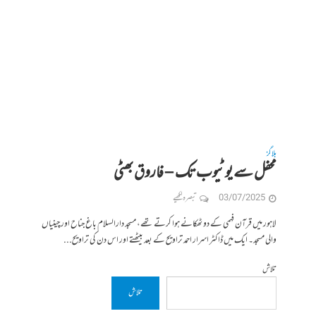
بلاگز
محفل سے یوٹیوب تک – فاروق بھٹی
03/07/2025
تبصرہ لکھیے
لاہور میں قرآن فہمی کے دو ٹھکانے ہوا کرتے تھے، مسجد دارالسلام باغ جناح اور چینیاں
والی مسجد۔ ایک میں ڈاکٹر اسرار احمد تراویح کے بعد بیٹھتے اور اس دن کی تراویح...
تلاش
تلاش