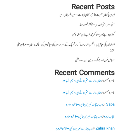
Recent Posts
ایران پاکستان سمیت دفاعی اتحاد چاہتا ہے – میر افسر امان،میر
حتی النصر ، حتی القدس – ڈاکٹر تصور بھٹہ
گواہی دیتے دریا – ڈاکٹر محمد طیب خان سنگھانوی
احراریوں کی عیاشیاں : مجلس احرار اور خاکسار تحریک کے سربراہوں کی عیاشیوں کی المناک داستان – عرفان علی
عزیز
موبائل فون اور بزرگ والدین- بریرہ صدیقی
Recent Comments
طاہرہ مسعود
از
جہاں دائرے ختم ہوتے ہیں- نعیم اللہ باجوہ
طاہرہ مسعود
از
جہاں دائرے ختم ہوتے ہیں- نعیم اللہ باجوہ
Saba
از
جب جذبات خبر بن جائیں – فاطمۃالزہرہ
نایاب زہرہ
از
جب جذبات خبر بن جائیں – فاطمۃالزہرہ
Zahra khan
از
جب جذبات خبر بن جائیں – فاطمۃالزہرہ