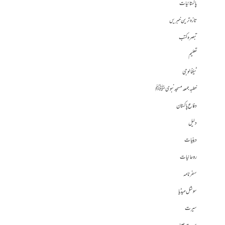
پاکستانیات
تازہ ترین خبریں
تبصرہ کتب
تعلیم
ٹیکنالوجی
خطبہ جمعہ مسجد نبوی ﷺ
دفاع پاکستان
دلیل
دینیات
روحانیات
سفرنامہ
سوشل میڈیا
سیرت