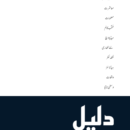
معاشرت
معلومات
منتخب کالم
میڈیا واچ
نئے لکھاری
نقطہ نظر
ہیڈلائنز
واقعات
وسطی ایشیا