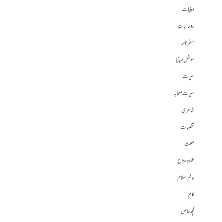
دینیات
روحانیات
سفرنامہ
سوشل میڈیا
سیرت
سیرت صحابہ
شاعری
شخصیات
صحت
طنز و مزاح
عالم اسلام
کالم
کچھ خاص