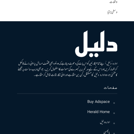
واقعات
وسطی ایشیا
ادارہ ’دلیل‘ اپنے تمام قارئین کو اس بات کی دعوت دیتا ہے کہ وہ خود بھی مختلف مسائل پر اپنی رائے کا کھل
کر اظہار کریں اور اس کے لیے ہر تحریر پر تبصرے کی سہولت کا استعمال کریں۔ جو بھی ویب سائٹ پر لکھنے
کا متمنی ہو، وہ ادارہ ’دلیل‘ کا مستقل رکن بن سکتا ہے اور اپنی نگارشات شامل کرسکتا ہے۔
صفحات
Buy Adspace
Herald Home
ادارہ دلیل
پالیسی