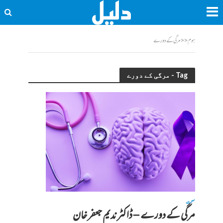
ہوم
<<
مرگی کے دورے
Tag - مرگی کے دورے
صحت
مرگی کے دورے – ڈاکٹر ندیم جعفر خان