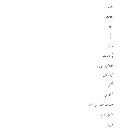
افسانہ
افغانستان
الحاد
انتخاب
بلاگز
پاکستانیات
تازہ ترین خبریں
تبصرہ کتب
تعلیم
ٹیکنالوجی
خطبہ جمعہ مسجد نبوی ﷺ
دفاع پاکستان
دلیل