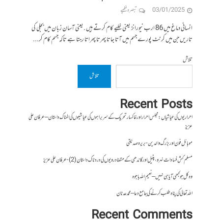
03/01/2025
تبصرہ لکھیے
انسانی دماغ میں 86 ارب نیورانز یعنی خلیے کام کرتے ہیں .یعنی آسان زبان میں بجلی کی
تاریں جن میں کرنٹ پورے جسم میں آتا جاتا پھرتا پھراتا رہتا ہے تاکہ جسم کام کر...
تلاش
تلاش
Recent Posts
احراریوں کی عیاشیاں : مجلس احرار اور خاکسار تحریک کے سربراہوں کی عیاشیوں کی المناک داستان – عرفان علی
عزیز
موبائل فون اور بزرگ والدین- بریرہ صدیقی
مسلم کش فسادات نہرو، پٹیل اور گاندھی کے متضاد رویوں کی درد ناک داستان (2)- عرفان علی عزیز
وہ کل جو کبھی آیا ہی نہیں – نعیم اللہ باجوہ
اللہ تعالیٰ کی پناہ طلب کرنے کی جامع دعا – محمد عدنان
Recent Comments