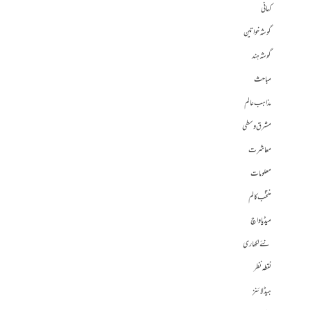
کہانی
گوشہ خواتین
گوشہ ہند
مباحث
مذاہب عالم
مشرق وسطی
معاشرت
معلومات
منتخب کالم
میڈیا واچ
نئے لکھاری
نقطہ نظر
ہیڈلائنز