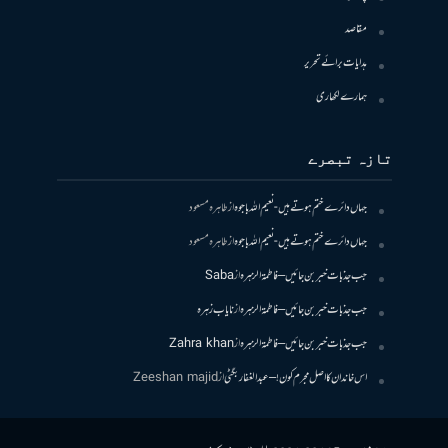
مقاصد
ہدایات برائے تحریر
ہمارے لکھاری
تازہ تبصرے
جہاں دائرے ختم ہوتے ہیں- نعیم اللہ باجوہ
از
طاہرہ مسعود
جہاں دائرے ختم ہوتے ہیں- نعیم اللہ باجوہ
از
طاہرہ مسعود
جب جذبات خبر بن جائیں – فاطمۃالزہرہ
از
Saba
جب جذبات خبر بن جائیں – فاطمۃالزہرہ
از
نایاب زہرہ
جب جذبات خبر بن جائیں – فاطمۃالزہرہ
از
Zahra khan
اس خاندان کا اصل مجرم کون! – عبدالغفار بگٹی
از
Zeeshan majid