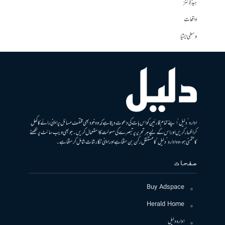
ہیڈلائنز
واقعات
وسطی ایشیا
ادارہ ’دلیل‘ اپنے تمام قارئین کو اس بات کی دعوت دیتا ہے کہ وہ خود بھی مختلف مسائل پر اپنی رائے کا کھل
کر اظہار کریں اور اس کے لیے ہر تحریر پر تبصرے کی سہولت کا استعمال کریں۔ جو بھی ویب سائٹ پر لکھنے
کا متمنی ہو، وہ ادارہ ’دلیل‘ کا مستقل رکن بن سکتا ہے اور اپنی نگارشات شامل کرسکتا ہے۔
صفحات
Buy Adspace
Herald Home
ادارہ دلیل