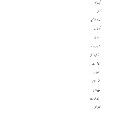
کچھ خاص
کہانی
گوشہ خواتین
گوشہ ہند
مباحث
مذاہب عالم
مشرق وسطی
معاشرت
معلومات
منتخب کالم
میڈیا واچ
نئے لکھاری
نقطہ نظر