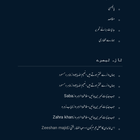
پالیسی
مقاصد
ہدایات برائے تحریر
ہمارے لکھاری
تازہ تبصرے
جہاں دائرے ختم ہوتے ہیں- نعیم اللہ باجوہ
از
طاہرہ مسعود
جہاں دائرے ختم ہوتے ہیں- نعیم اللہ باجوہ
از
طاہرہ مسعود
جب جذبات خبر بن جائیں – فاطمۃالزہرہ
از
Saba
جب جذبات خبر بن جائیں – فاطمۃالزہرہ
از
نایاب زہرہ
جب جذبات خبر بن جائیں – فاطمۃالزہرہ
از
Zahra khan
اس خاندان کا اصل مجرم کون! – عبدالغفار بگٹی
از
Zeeshan majid