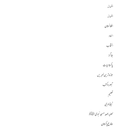
افسانہ
افسانہ
افغانستان
الحاد
انتخاب
بلاگز
پاکستانیات
تازہ ترین خبریں
تبصرہ کتب
تعلیم
ٹیکنالوجی
خطبہ جمعہ مسجد نبوی ﷺ
دفاع پاکستان