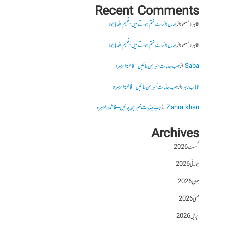
Recent Comments
طاہرہ مسعود
از
جہاں دائرے ختم ہوتے ہیں- نعیم اللہ باجوہ
طاہرہ مسعود
از
جہاں دائرے ختم ہوتے ہیں- نعیم اللہ باجوہ
Saba
از
جب جذبات خبر بن جائیں – فاطمۃالزہرہ
نایاب زہرہ
از
جب جذبات خبر بن جائیں – فاطمۃالزہرہ
Zahra khan
از
جب جذبات خبر بن جائیں – فاطمۃالزہرہ
Archives
اگست 2026
جولائی 2026
جون 2026
مئی 2026
اپریل 2026