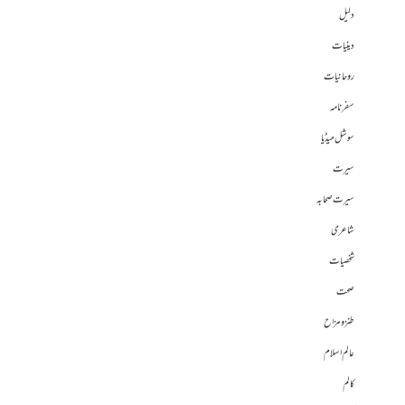
دلیل
دینیات
روحانیات
سفرنامہ
سوشل میڈیا
سیرت
سیرت صحابہ
شاعری
شخصیات
صحت
طنز و مزاح
عالم اسلام
کالم