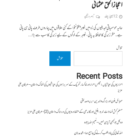
اعجازالحق عثمانی
12 مہینے پہلے
تبصرہ لکھیے
حالیہ موسمیاتی تبدیلیوں کی زد میں خیبرپختونخوا کے کئی علاقوں میں چاروں طرف پانی ہی پانی
ہے۔ مگر زندگی کا محافظ یہ پانی، خیبر کے لوگوں کےلیے زندگی کا سب سے بڑا...
تلاش
تلاش
Recent Posts
احراریوں کی عیاشیاں : مجلس احرار اور خاکسار تحریک کے سربراہوں کی عیاشیوں کی المناک داستان – عرفان علی
عزیز
موبائل فون اور بزرگ والدین- بریرہ صدیقی
مسلم کش فسادات نہرو، پٹیل اور گاندھی کے متضاد رویوں کی درد ناک داستان (2)- عرفان علی عزیز
وہ کل جو کبھی آیا ہی نہیں – نعیم اللہ باجوہ
اللہ تعالیٰ کی پناہ طلب کرنے کی جامع دعا – محمد عدنان