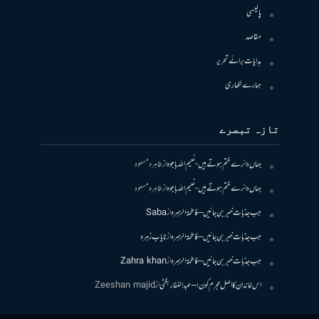
پالیسی
مقاصد
ہدایات برائے تحریر
ہمارے لکھاری
تازہ تبصرے
جہاں دائرے ختم ہوتے ہیں- نعیم اللہ باجوہ
از
طاہرہ مسعود
جہاں دائرے ختم ہوتے ہیں- نعیم اللہ باجوہ
از
طاہرہ مسعود
جب جذبات خبر بن جائیں – فاطمۃالزہرہ
از
Saba
جب جذبات خبر بن جائیں – فاطمۃالزہرہ
از
نایاب زہرہ
جب جذبات خبر بن جائیں – فاطمۃالزہرہ
از
Zahra khan
اس خاندان کا اصل مجرم کون! – عبدالغفار بگٹی
از
Zeeshan majid