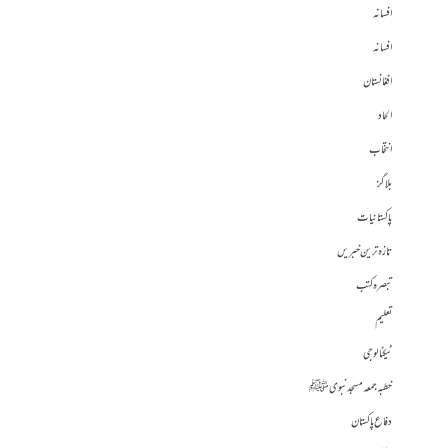
افسانہ
افسانہ
افغانستان
الحاد
انتخاب
بلاگز
پاکستانیات
تازہ ترین خبریں
تبصرہ کتب
تعلیم
ٹیکنالوجی
خطبہ جمعہ مسجد نبوی ﷺ
دفاع پاکستان