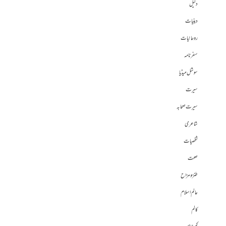
دلیل
دینیات
روحانیات
سفرنامہ
سوشل میڈیا
سیرت
سیرت صحابہ
شاعری
شخصیات
صحت
طنز و مزاح
عالم اسلام
کالم