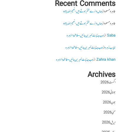
Recent Comments
طاہرہ مسعود
از
جہاں دائرے ختم ہوتے ہیں- نعیم اللہ باجوہ
طاہرہ مسعود
از
جہاں دائرے ختم ہوتے ہیں- نعیم اللہ باجوہ
Saba
از
جب جذبات خبر بن جائیں – فاطمۃالزہرہ
نایاب زہرہ
از
جب جذبات خبر بن جائیں – فاطمۃالزہرہ
Zahra khan
از
جب جذبات خبر بن جائیں – فاطمۃالزہرہ
Archives
اگست 2026
جولائی 2026
جون 2026
مئی 2026
اپریل 2026