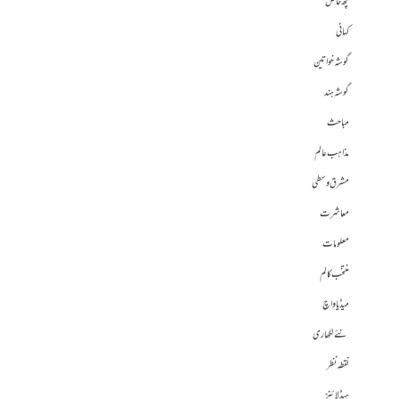
کچھ خاص
کہانی
گوشہ خواتین
گوشہ ہند
مباحث
مذاہب عالم
مشرق وسطی
معاشرت
معلومات
منتخب کالم
میڈیا واچ
نئے لکھاری
نقطہ نظر
ہیڈلائنز