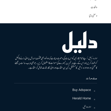
واقعات
وسطی ایشیا
ادارہ ’دلیل‘ اپنے تمام قارئین کو اس بات کی دعوت دیتا ہے کہ وہ خود بھی مختلف مسائل پر اپنی رائے کا کھل
کر اظہار کریں اور اس کے لیے ہر تحریر پر تبصرے کی سہولت کا استعمال کریں۔ جو بھی ویب سائٹ پر لکھنے
کا متمنی ہو، وہ ادارہ ’دلیل‘ کا مستقل رکن بن سکتا ہے اور اپنی نگارشات شامل کرسکتا ہے۔
صفحات
Buy Adspace
Herald Home
ادارہ دلیل