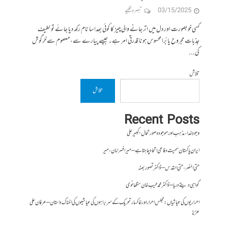
03/15/2025
تبصرہ لکھیے
کسی خوبصورت اور دل میں اتر جانے والی چیز کا کوئی بھدا سا نام رکھ دیا جائے تو لطیف
جذبات مجروح یا بُرا محسوس ہونا قدرتی امر ہے۔ جیسے پیارے سے، معصوم سے خرگوش
کی...
تلاش
تلاش
Recent Posts
وجودِ خدا، مذہب اور موجودہ صورتحال- کبیر علی
ایران پاکستان سمیت دفاعی اتحاد چاہتا ہے – میر افسر امان،میر
حتی النصر ، حتی القدس – ڈاکٹر تصور بھٹہ
گواہی دیتے دریا – ڈاکٹر محمد طیب خان سنگھانوی
احراریوں کی عیاشیاں : مجلس احرار اور خاکسار تحریک کے سربراہوں کی عیاشیوں کی المناک داستان – عرفان علی
عزیز