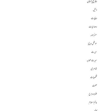
دفاع پاکستان
دلیل
دینیات
روحانیات
سفرنامہ
سوشل میڈیا
سیرت
سیرت صحابہ
شاعری
شخصیات
صحت
طنز و مزاح
عالم اسلام