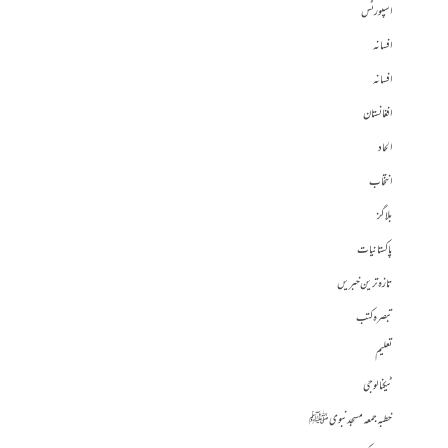
اسپورٹس
افسانہ
افسانہ
افغانستان
الحاد
انتخاب
بلاگز
پاکستانیات
تازہ ترین خبریں
تبصرہ کتب
تعلیم
ٹیکنالوجی
خطبہ جمعہ مسجد نبوی ﷺ