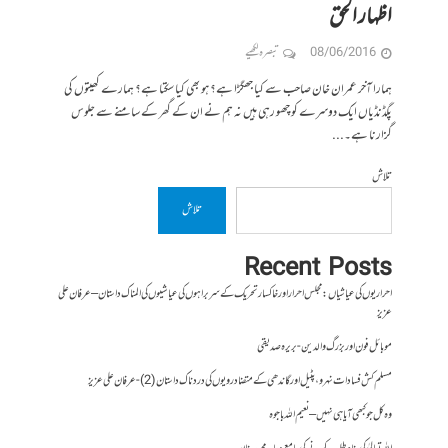
اظہار الحق
08/06/2016
تبصرہ لکھیے
ہمارا آخر عمران خان صاحب سے کیا جھگڑا ہے؟ ہو بھی کیا سکتا ہے؟ ہمارے کھیتوں کی
پگڈنڈیاں ایک دوسرے کو چھو رہی ہیں نہ ہم نے ان کے گھر کے سامنے سے جلوس
گزارنا ہے۔...
تلاش
تلاش
Recent Posts
احراریوں کی عیاشیاں : مجلس احرار اور خاکسار تحریک کے سربراہوں کی عیاشیوں کی المناک داستان – عرفان علی
عزیز
موبائل فون اور بزرگ والدین- بریرہ صدیقی
مسلم کش فسادات نہرو، پٹیل اور گاندھی کے متضاد رویوں کی درد ناک داستان (2)- عرفان علی عزیز
وہ کل جو کبھی آیا ہی نہیں – نعیم اللہ باجوہ