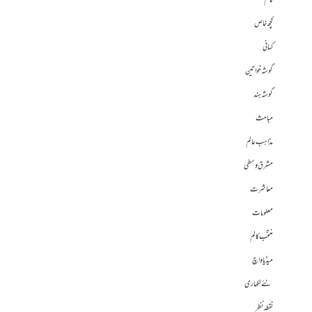
کالم
کچھ خاص
کہانی
گوشہ خواتین
گوشہ ہند
مباحث
مذاہب عالم
مشرق وسطی
معاشرت
معلومات
منتخب کالم
میڈیا واچ
نئے لکھاری
نقطہ نظر