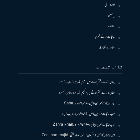
ادارہ دلیل
پالیسی
مقاصد
ہدایات برائے تحریر
ہمارے لکھاری
تازہ تبصرے
جہاں دائرے ختم ہوتے ہیں- نعیم اللہ باجوہ
از
طاہرہ مسعود
جہاں دائرے ختم ہوتے ہیں- نعیم اللہ باجوہ
از
طاہرہ مسعود
جب جذبات خبر بن جائیں – فاطمۃالزہرہ
از
Saba
جب جذبات خبر بن جائیں – فاطمۃالزہرہ
از
نایاب زہرہ
جب جذبات خبر بن جائیں – فاطمۃالزہرہ
از
Zahra khan
اس خاندان کا اصل مجرم کون! – عبدالغفار بگٹی
از
Zeeshan majid