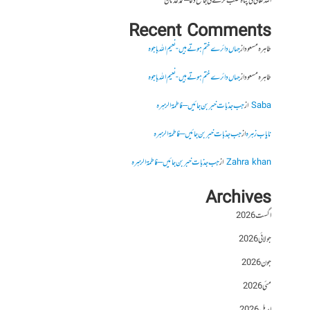
اللہ تعالیٰ کی پناہ طلب کرنے کی جامع دعا – محمد عدنان
Recent Comments
طاہرہ مسعود
از
جہاں دائرے ختم ہوتے ہیں- نعیم اللہ باجوہ
طاہرہ مسعود
از
جہاں دائرے ختم ہوتے ہیں- نعیم اللہ باجوہ
Saba
از
جب جذبات خبر بن جائیں – فاطمۃالزہرہ
نایاب زہرہ
از
جب جذبات خبر بن جائیں – فاطمۃالزہرہ
Zahra khan
از
جب جذبات خبر بن جائیں – فاطمۃالزہرہ
Archives
اگست 2026
جولائی 2026
جون 2026
مئی 2026