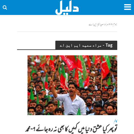
ہوم
<<
مراد سعید ایم این اے
Tag - مراد سعید ایم این اے
کالم
تو پھر کیا عشق دنیا میں کہیں کا بھی نہ رہ جائے؟-محمد