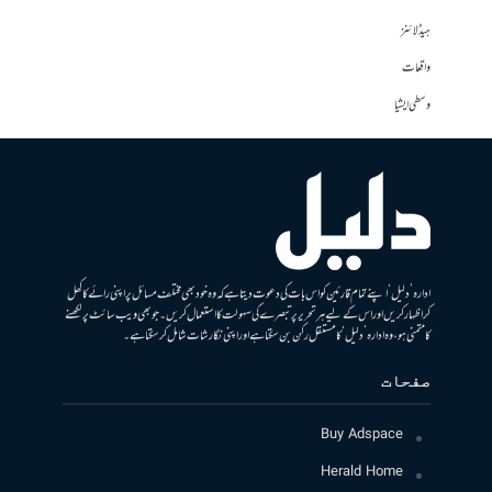
ہیڈلائنز
واقعات
وسطی ایشیا
ادارہ ’دلیل‘ اپنے تمام قارئین کو اس بات کی دعوت دیتا ہے کہ وہ خود بھی مختلف مسائل پر اپنی رائے کا کھل
کر اظہار کریں اور اس کے لیے ہر تحریر پر تبصرے کی سہولت کا استعمال کریں۔ جو بھی ویب سائٹ پر لکھنے
کا متمنی ہو، وہ ادارہ ’دلیل‘ کا مستقل رکن بن سکتا ہے اور اپنی نگارشات شامل کرسکتا ہے۔
صفحات
Buy Adspace
Herald Home