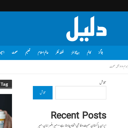
بلاگز
کالم
ہیڈلائنز
نقطہ نظر
عالم اسلام
تعلیم
صحت
اسپو
ہوم
<<
محکمہ صحت
تلاش
Tag - محکمہ صحت
تلاش
Recent Posts
ایران پاکستان سمیت دفاعی اتحاد چاہتا ہے – میر افسر امان،میر