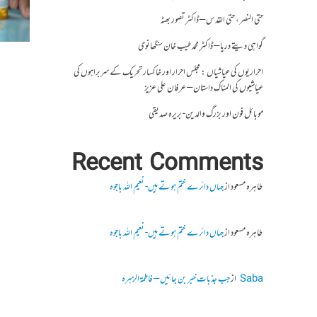
حتی النصر ، حتی القدس – ڈاکٹر تصور بھٹہ
گواہی دیتے دریا – ڈاکٹر محمد طیب خان سنگھانوی
احراریوں کی عیاشیاں : مجلس احرار اور خاکسار تحریک کے سربراہوں کی
عیاشیوں کی المناک داستان – عرفان علی عزیز
موبائل فون اور بزرگ والدین- بریرہ صدیقی
Recent Comments
طاہرہ مسعود
از
جہاں دائرے ختم ہوتے ہیں- نعیم اللہ باجوہ
طاہرہ مسعود
از
جہاں دائرے ختم ہوتے ہیں- نعیم اللہ باجوہ
Saba
از
جب جذبات خبر بن جائیں – فاطمۃالزہرہ