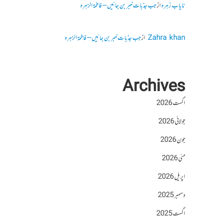
نایاب زہرہ
از
جب جذبات خبر بن جائیں – فاطمۃالزہرہ
Zahra khan
از
جب جذبات خبر بن جائیں – فاطمۃالزہرہ
Archives
اگست 2026
جولائی 2026
جون 2026
مئی 2026
اپریل 2026
دسمبر 2025
اگست 2025