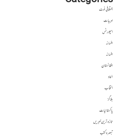
Categories
اختلافی نوٹ
ادبیات
اسپورٹس
افسانہ
افسانہ
افغانستان
الحاد
انتخاب
بلاگز
پاکستانیات
تازہ ترین خبریں
تبصرہ کتب