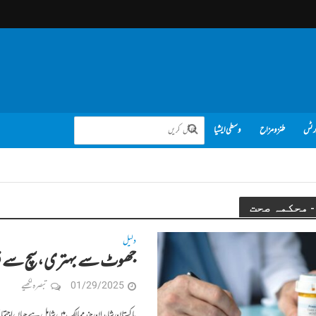
رٹس
طنز و مزاح
وسطی ایشیا
دلیل
جھوٹ سے بہتری، سچ سے فس
01/29/2025
تبصرہ لکھیے
پاکستان شاید ان چند ممالک میں شامل ہے جہاں اجتماعی