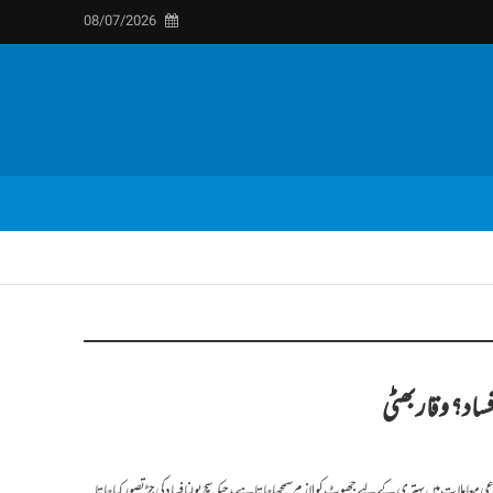
08/07/2026
اد؟ وقاربھٹی
 معاملات میں بہتری کے لیے جھوٹ کو لازم سمجھا جاتا ہے، جبکہ سچ بولنا فساد کی جڑ تصور کیا جاتا