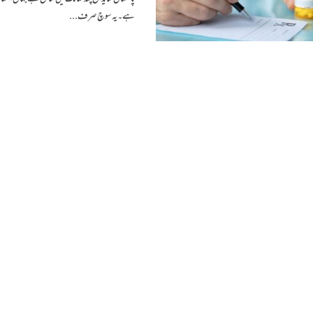
ہے۔ یہ سوچ صرف...