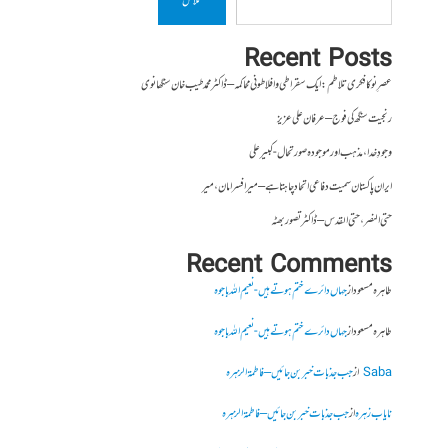
تلاش
Recent Posts
عصرِ نو کا فکری تلاطم: ایک سقراطی و افلاطونی محاکمہ – ڈاکٹر محمد طیب خان سنگھانوی
رنجیت سنگھ کی فوج – عرفان علی عزیز
وجودِ خدا، مذہب اور موجودہ صورتحال- کبیر علی
ایران پاکستان سمیت دفاعی اتحاد چاہتا ہے – میر افسر امان،میر
حتی النصر ، حتی القدس – ڈاکٹر تصور بھٹہ
Recent Comments
طاہرہ مسعود
از
جہاں دائرے ختم ہوتے ہیں- نعیم اللہ باجوہ
طاہرہ مسعود
از
جہاں دائرے ختم ہوتے ہیں- نعیم اللہ باجوہ
Saba
از
جب جذبات خبر بن جائیں – فاطمۃالزہرہ
نایاب زہرہ
از
جب جذبات خبر بن جائیں – فاطمۃالزہرہ