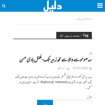
ہوم
<<
محمد زبیر تک
Tag - محمد زبیر تک
کالم
سدھو موسے والا سے محمد زبیر تک-فضل ہادی حسن
07/01/2022
تبصرہ لکھیے
جدید ریاستی تصور اور جغرافیائی تقسیم نے جہاں مذہب کو حدود کا پابند بنا دیا ہے وہاں الگ
الگ تعبیرات اور قومی مفاد National interest نفرت، انتہاپسندی اور
نسل...
تلاش