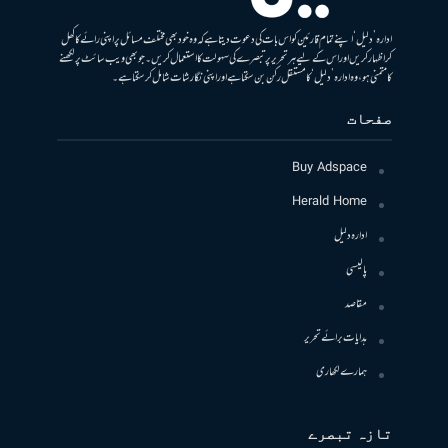
ادارہ ’دلیل‘ اپنے تمام قارئین کو اس بات کی دعوت دیتا ہے کہ وہ خود بھی مختلف مسائل پر اپنی رائے کا کھل
کر اظہار کریں اور اس کے لیے ہر تحریر پر تبصرے کی سہولت کا استعمال کریں۔ جو بھی ویب سائٹ پر لکھنے
کا متمنی ہو، وہ ادارہ ’دلیل‘ کا مستقل رکن بن سکتا ہے اور اپنی نگارشات شامل کرسکتا ہے۔
صفحات
Buy Adspace
Herald Home
ادارہ دلیل
پالیسی
مقاصد
ہدایات برائے تحریر
ہمارے لکھاری
تازہ تبصرے