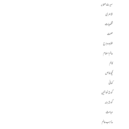
سیرت صحابہ
شاعری
شخصیات
صحت
طنز و مزاح
عالم اسلام
کالم
کچھ خاص
کہانی
گوشہ خواتین
گوشہ ہند
مباحث
مذاہب عالم