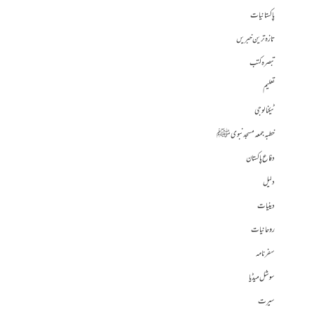
پاکستانیات
تازہ ترین خبریں
تبصرہ کتب
تعلیم
ٹیکنالوجی
خطبہ جمعہ مسجد نبوی ﷺ
دفاع پاکستان
دلیل
دینیات
روحانیات
سفرنامہ
سوشل میڈیا
سیرت