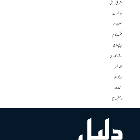
مشرق وسطی
معاشرت
معلومات
منتخب کالم
میڈیا واچ
نئے لکھاری
نقطہ نظر
ہیڈلائنز
واقعات
وسطی ایشیا