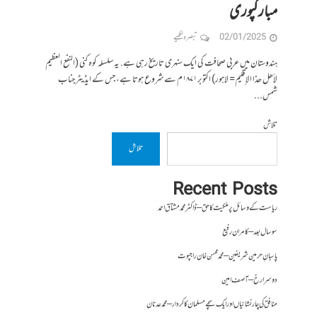
مبارکپوری
02/01/2025
تبصرہ لکھیے
ہندوستان میں عربى صحافت کى ایک سنہرى تاریخ رہى ہے. یہ سلسلہ کوہ کنى (النفع العظیم
لأھل ھذا الإقلیم= لاہور) اکتوبر ۱۸۷۱م سے شروع ہوتا ہے، جس کے ایڈیٹر جناب
شمس...
تلاش
تلاش
Recent Posts
ریاست کے وسائل پر ملکیت کا حق – ڈاکٹر محمد مشتاق احمد
سو سال بعد – کامران رفیع
پاسبانِ حرمین شریفین – محمد محسن خان راجپوت
دوسرا رخ – آصف امین
منافق کی چار نشانیاں اور ایک سچے مسلمان کا کردار – محمد عدنان