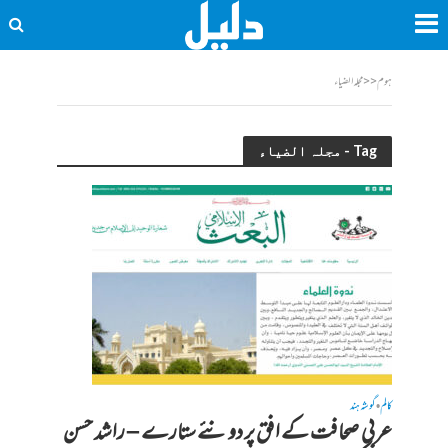
ہوم
<<
مجلہ الضیاء
Tag - مجلہ الضیاء
کالم
گوشہ ہند
•
عربی صحافت کے افق پر دو نئے ستارے – راشد حسن