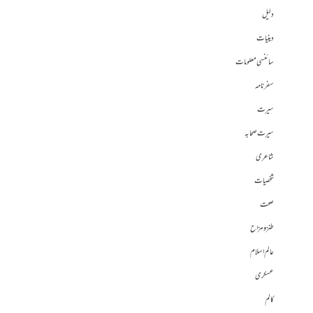
دلیل
دینیات
سائنسی معلومات
سفرنامہ
سیرت
سیرت صحابہ
شاعری
شخصیات
صحت
طنز و مزاح
عالم اسلام
عسکری
کالم