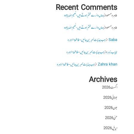
Recent Comments
طاہرہ مسعود
از
جہاں دائرے ختم ہوتے ہیں- نعیم اللہ باجوہ
طاہرہ مسعود
از
جہاں دائرے ختم ہوتے ہیں- نعیم اللہ باجوہ
Saba
از
جب جذبات خبر بن جائیں – فاطمۃالزہرہ
نایاب زہرہ
از
جب جذبات خبر بن جائیں – فاطمۃالزہرہ
Zahra khan
از
جب جذبات خبر بن جائیں – فاطمۃالزہرہ
Archives
اگست 2026
جولائی 2026
جون 2026
مئی 2026
اپریل 2026