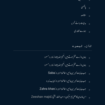
پالیسی
مقاصد
ہدایات برائے تحریر
ہمارے لکھاری
تازہ تبصرے
جہاں دائرے ختم ہوتے ہیں- نعیم اللہ باجوہ
از
طاہرہ مسعود
جہاں دائرے ختم ہوتے ہیں- نعیم اللہ باجوہ
از
طاہرہ مسعود
جب جذبات خبر بن جائیں – فاطمۃالزہرہ
از
Saba
جب جذبات خبر بن جائیں – فاطمۃالزہرہ
از
نایاب زہرہ
جب جذبات خبر بن جائیں – فاطمۃالزہرہ
از
Zahra khan
اس خاندان کا اصل مجرم کون! – عبدالغفار بگٹی
از
Zeeshan majid