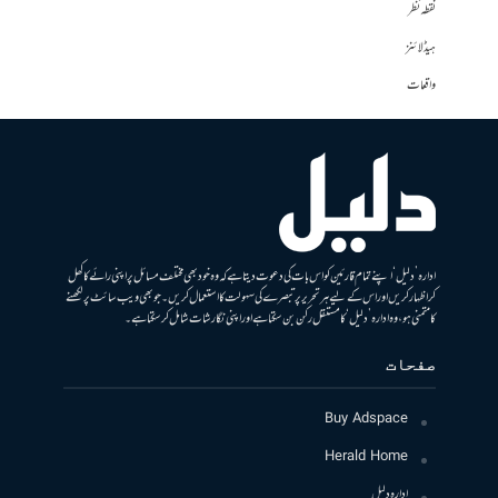
نقطہ نظر
ہیڈلائنز
واقعات
ادارہ ’دلیل‘ اپنے تمام قارئین کو اس بات کی دعوت دیتا ہے کہ وہ خود بھی مختلف مسائل پر اپنی رائے کا کھل
کر اظہار کریں اور اس کے لیے ہر تحریر پر تبصرے کی سہولت کا استعمال کریں۔ جو بھی ویب سائٹ پر لکھنے
کا متمنی ہو، وہ ادارہ ’دلیل‘ کا مستقل رکن بن سکتا ہے اور اپنی نگارشات شامل کرسکتا ہے۔
صفحات
Buy Adspace
Herald Home
ادارہ دلیل