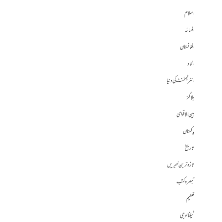
اسلام
افسانہ
افغانستان
الحاد
انٹرٹینمنٹ کی دنیا
بلاگز
بین الاقوامی
پاکستان
تاریخ
تازہ ترین خبریں
تبصرہ کتب
تعلیم
ٹیکنالوجی