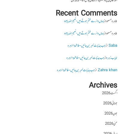
اللہ تعالیٰ کی پناہ طلب کرنے کی جامع دعا – محمد عدنان
Recent Comments
طاہرہ مسعود
از
جہاں دائرے ختم ہوتے ہیں- نعیم اللہ باجوہ
طاہرہ مسعود
از
جہاں دائرے ختم ہوتے ہیں- نعیم اللہ باجوہ
Saba
از
جب جذبات خبر بن جائیں – فاطمۃالزہرہ
نایاب زہرہ
از
جب جذبات خبر بن جائیں – فاطمۃالزہرہ
Zahra khan
از
جب جذبات خبر بن جائیں – فاطمۃالزہرہ
Archives
اگست 2026
جولائی 2026
جون 2026
مئی 2026