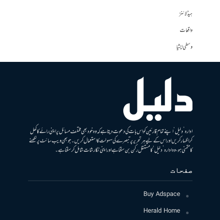
ہیڈلائنز
واقعات
وسطی ایشیا
ادارہ ’دلیل‘ اپنے تمام قارئین کو اس بات کی دعوت دیتا ہے کہ وہ خود بھی مختلف مسائل پر اپنی رائے کا کھل
کر اظہار کریں اور اس کے لیے ہر تحریر پر تبصرے کی سہولت کا استعمال کریں۔ جو بھی ویب سائٹ پر لکھنے
کا متمنی ہو، وہ ادارہ ’دلیل‘ کا مستقل رکن بن سکتا ہے اور اپنی نگارشات شامل کرسکتا ہے۔
صفحات
Buy Adspace
Herald Home