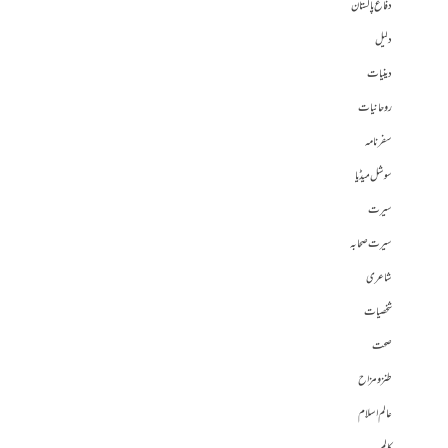
دفاع پاکستان
دلیل
دینیات
روحانیات
سفرنامہ
سوشل میڈیا
سیرت
سیرت صحابہ
شاعری
شخصیات
صحت
طنز و مزاح
عالم اسلام