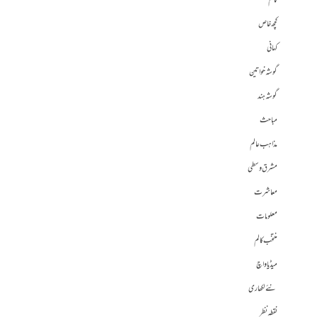
کالم
کچھ خاص
کہانی
گوشہ خواتین
گوشہ ہند
مباحث
مذاہب عالم
مشرق وسطی
معاشرت
معلومات
منتخب کالم
میڈیا واچ
نئے لکھاری
نقطہ نظر