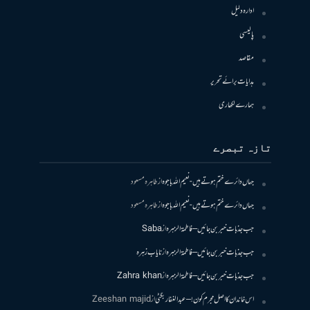
ادارہ دلیل
پالیسی
مقاصد
ہدایات برائے تحریر
ہمارے لکھاری
تازہ تبصرے
جہاں دائرے ختم ہوتے ہیں- نعیم اللہ باجوہ
از
طاہرہ مسعود
جہاں دائرے ختم ہوتے ہیں- نعیم اللہ باجوہ
از
طاہرہ مسعود
جب جذبات خبر بن جائیں – فاطمۃالزہرہ
از
Saba
جب جذبات خبر بن جائیں – فاطمۃالزہرہ
از
نایاب زہرہ
جب جذبات خبر بن جائیں – فاطمۃالزہرہ
از
Zahra khan
اس خاندان کا اصل مجرم کون! – عبدالغفار بگٹی
از
Zeeshan majid