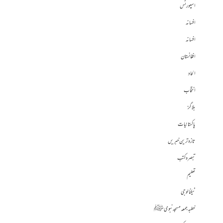
اسپورٹس
افسانہ
افسانہ
افغانستان
الحاد
انتخاب
بلاگز
پاکستانیات
تازہ ترین خبریں
تبصرہ کتب
تعلیم
ٹیکنالوجی
خطبہ جمعہ مسجد نبوی ﷺ