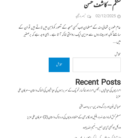
سنگم – کاشف حسن
02/12/2025
تبصرہ لکھیے
عام طور پر شمالی ہند کے مسلمان جب کسی مسجد کے تصور کو ذہن میں لاتے ہیں تو ان کے
سامنے گنبد اور میناروں سے مزین ایک روایتی خاکہ آتا ہے۔ یہی وجہ ہے کہ برصغیر
میں...
تلاش
تلاش
Recent Posts
احراریوں کی عیاشیاں : مجلس احرار اور خاکسار تحریک کے سربراہوں کی عیاشیوں کی المناک داستان – عرفان علی
عزیز
موبائل فون اور بزرگ والدین- بریرہ صدیقی
مسلم کش فسادات نہرو، پٹیل اور گاندھی کے متضاد رویوں کی درد ناک داستان (2)- عرفان علی عزیز
وہ کل جو کبھی آیا ہی نہیں – نعیم اللہ باجوہ