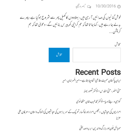
10/30/2016
تبصرہ لکھیے
خوش گمانیوں کی صدائیں آ رہی ہیں، بہلاووں کا کھیل پھر سے شروع ہوگیا ہے، چہرے
بدلے جا رہے ہیں، کہا جاتا تھا کہ ہم کراچی کو پیرس بنائیں گے، دعویٰ تھا کہ ہم
کرپشن...
تلاش
تلاش
Recent Posts
ایران پاکستان سمیت دفاعی اتحاد چاہتا ہے – میر افسر امان،میر
حتی النصر ، حتی القدس – ڈاکٹر تصور بھٹہ
گواہی دیتے دریا – ڈاکٹر محمد طیب خان سنگھانوی
احراریوں کی عیاشیاں : مجلس احرار اور خاکسار تحریک کے سربراہوں کی عیاشیوں کی المناک داستان – عرفان علی
عزیز
موبائل فون اور بزرگ والدین- بریرہ صدیقی