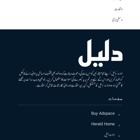
واقعات
وسطی ایشیا
ادارہ ’دلیل‘ اپنے تمام قارئین کو اس بات کی دعوت دیتا ہے کہ وہ خود بھی مختلف مسائل پر اپنی رائے کا کھل
کر اظہار کریں اور اس کے لیے ہر تحریر پر تبصرے کی سہولت کا استعمال کریں۔ جو بھی ویب سائٹ پر لکھنے
کا متمنی ہو، وہ ادارہ ’دلیل‘ کا مستقل رکن بن سکتا ہے اور اپنی نگارشات شامل کرسکتا ہے۔
صفحات
Buy Adspace
Herald Home
ادارہ دلیل