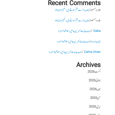
Recent Comments
طاہرہ مسعود
از
جہاں دائرے ختم ہوتے ہیں- نعیم اللہ باجوہ
طاہرہ مسعود
از
جہاں دائرے ختم ہوتے ہیں- نعیم اللہ باجوہ
Saba
از
جب جذبات خبر بن جائیں – فاطمۃالزہرہ
نایاب زہرہ
از
جب جذبات خبر بن جائیں – فاطمۃالزہرہ
Zahra khan
از
جب جذبات خبر بن جائیں – فاطمۃالزہرہ
Archives
اگست 2026
جولائی 2026
جون 2026
مئی 2026
اپریل 2026