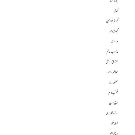
کچھ خاص
کہانی
گوشہ خواتین
گوشہ ہند
مباحث
مذاہب عالم
مشرق وسطی
معاشرت
معلومات
منتخب کالم
میڈیا واچ
نئے لکھاری
نقطہ نظر
ہیڈلائنز