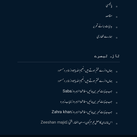
پالیسی
مقاصد
ہدایات برائے تحریر
ہمارے لکھاری
تازہ تبصرے
جہاں دائرے ختم ہوتے ہیں- نعیم اللہ باجوہ
از
طاہرہ مسعود
جہاں دائرے ختم ہوتے ہیں- نعیم اللہ باجوہ
از
طاہرہ مسعود
جب جذبات خبر بن جائیں – فاطمۃالزہرہ
از
Saba
جب جذبات خبر بن جائیں – فاطمۃالزہرہ
از
نایاب زہرہ
جب جذبات خبر بن جائیں – فاطمۃالزہرہ
از
Zahra khan
اس خاندان کا اصل مجرم کون! – عبدالغفار بگٹی
از
Zeeshan majid