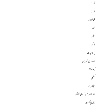
افسانہ
افسانہ
افغانستان
الحاد
انتخاب
بلاگز
پاکستانیات
تازہ ترین خبریں
تبصرہ کتب
تعلیم
ٹیکنالوجی
خطبہ جمعہ مسجد نبوی ﷺ
دفاع پاکستان