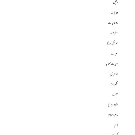
دلیل
دینیات
روحانیات
سفرنامہ
سوشل میڈیا
سیرت
سیرت صحابہ
شاعری
شخصیات
صحت
طنز و مزاح
عالم اسلام
کالم