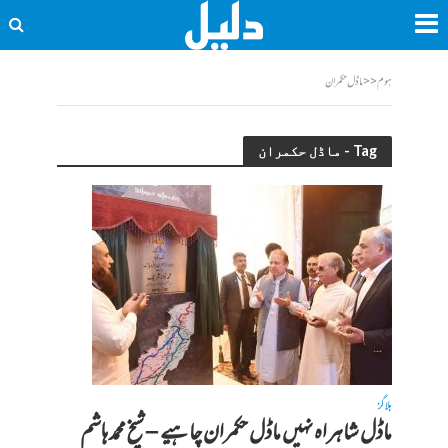
ہوم
<<
ماڈل حکمران
Tag - ماڈل حکمران
بلاگز
ماڈل شاہراہ نہیں ماڈل حکمران چاہیے – شیخ محمد ہاشم