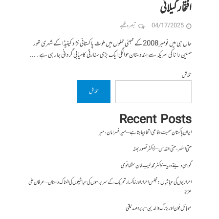
افتخار گیلانی
04/17/2025
تبصرہ لکھیے
حال ہی میں نومبر 2008کے ممبئی حملوں میں ملوث پاکستانی نژاد کینیڈا کے شہری تہور
حسین رانا کی امریکہ سے ہندوستان حوالگی ایک بڑی سفارتی کامیابی گر دانی جار ہی ہے۔...
تلاش
تلاش
Recent Posts
ایران پاکستان سمیت دفاعی اتحاد چاہتا ہے – میر افسر امان،میر
حتی النصر ، حتی القدس – ڈاکٹر تصور بھٹہ
گواہی دیتے دریا – ڈاکٹر محمد طیب خان سنگھانوی
احراریوں کی عیاشیاں : مجلس احرار اور خاکسار تحریک کے سربراہوں کی عیاشیوں کی المناک داستان – عرفان علی
عزیز
موبائل فون اور بزرگ والدین- بریرہ صدیقی