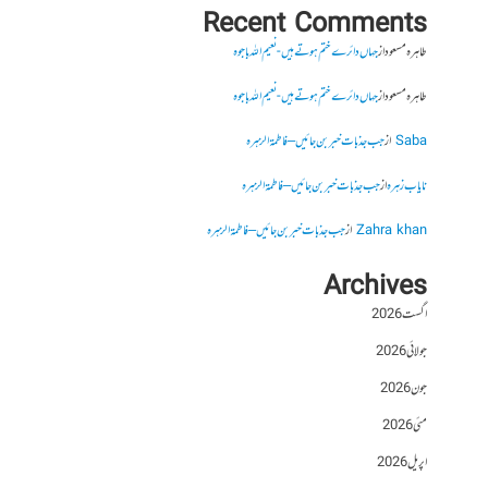
Recent Comments
طاہرہ مسعود
از
جہاں دائرے ختم ہوتے ہیں- نعیم اللہ باجوہ
طاہرہ مسعود
از
جہاں دائرے ختم ہوتے ہیں- نعیم اللہ باجوہ
Saba
از
جب جذبات خبر بن جائیں – فاطمۃالزہرہ
نایاب زہرہ
از
جب جذبات خبر بن جائیں – فاطمۃالزہرہ
Zahra khan
از
جب جذبات خبر بن جائیں – فاطمۃالزہرہ
Archives
اگست 2026
جولائی 2026
جون 2026
مئی 2026
اپریل 2026