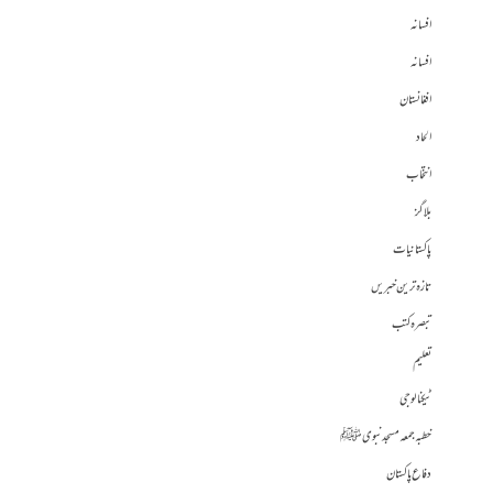
افسانہ
افسانہ
افغانستان
الحاد
انتخاب
بلاگز
پاکستانیات
تازہ ترین خبریں
تبصرہ کتب
تعلیم
ٹیکنالوجی
خطبہ جمعہ مسجد نبوی ﷺ
دفاع پاکستان