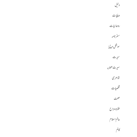
دلیل
دینیات
روحانیات
سفرنامہ
سوشل میڈیا
سیرت
سیرت صحابہ
شاعری
شخصیات
صحت
طنز و مزاح
عالم اسلام
کالم