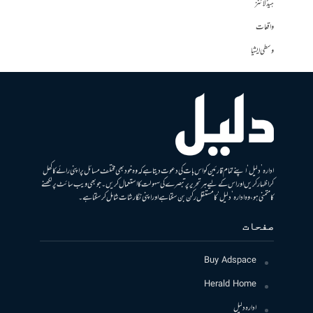
ہیڈلائنز
واقعات
وسطی ایشیا
ادارہ ’دلیل‘ اپنے تمام قارئین کو اس بات کی دعوت دیتا ہے کہ وہ خود بھی مختلف مسائل پر اپنی رائے کا کھل
کر اظہار کریں اور اس کے لیے ہر تحریر پر تبصرے کی سہولت کا استعمال کریں۔ جو بھی ویب سائٹ پر لکھنے
کا متمنی ہو، وہ ادارہ ’دلیل‘ کا مستقل رکن بن سکتا ہے اور اپنی نگارشات شامل کرسکتا ہے۔
صفحات
Buy Adspace
Herald Home
ادارہ دلیل