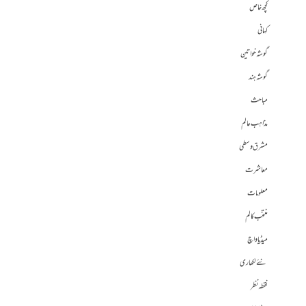
کچھ خاص
کہانی
گوشہ خواتین
گوشہ ہند
مباحث
مذاہب عالم
مشرق وسطی
معاشرت
معلومات
منتخب کالم
میڈیا واچ
نئے لکھاری
نقطہ نظر