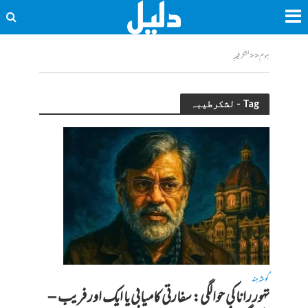
ہوم
<<
لشکرطیبہ
Tag - لشکرطیبہ
گوشہ ہند
تہور رانا کی حوالگی: سفارتی کامیابی یا ایک اور فریب –