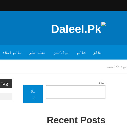
بلاگز
کالم
ہیڈلائنز
نقطہ نظر
عالم اسلام
ہوم
<<
قصے
تلاش
Tag - قصے
تلا
ش
Recent Posts