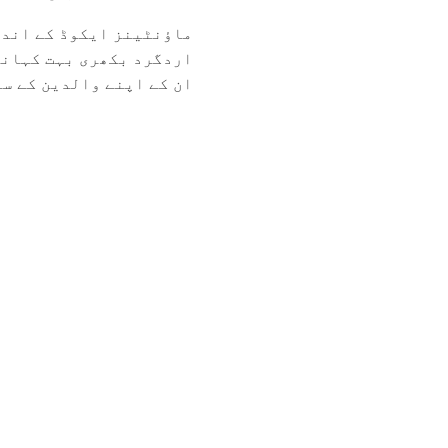
ماؤنٹینز ایکوڈ کے اندر
اردگرد بکھری بہت کہانی
ان کے اپنے والدین کے سا