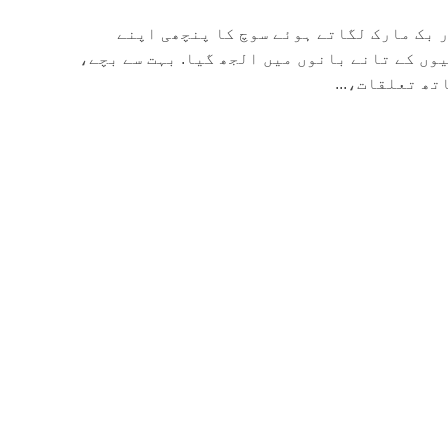
 بک مارک لگاتے ہوئے سوچ کا پنچھی اپنے
وں کے تانے بانوں میں الجھ گیا. بہت سے بچے،
تھ تعلقات،...