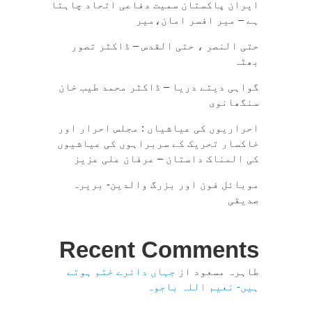
ایران پاکستان سمیت دفاعی اتحاد چاہتا
ہے – میر افسر امان،میر
حتی النصر ، حتی القدس – ڈاکٹر تصور
بھٹہ
گواہی دیتے دریا – ڈاکٹر محمد طیب خان
سنگھانوی
احراریوں کی عیاشیاں : مجلس احرار اور
خاکسار تحریک کے سربراہوں کی عیاشیوں
کی المناک داستان – عرفان علی عزیز
موبائل فون اور بزرگ والدین- بریرہ
صدیقی
Recent Comments
طاہرہ مسعود
از
جہاں دائرے ختم ہوتے
ہیں- نعیم اللہ باجوہ