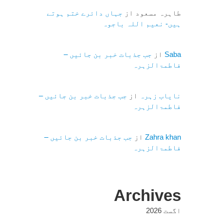
طاہرہ مسعود
از
جہاں دائرے ختم ہوتے
ہیں- نعیم اللہ باجوہ
Saba
از
جب جذبات خبر بن جائیں –
فاطمۃالزہرہ
نایاب زہرہ
از
جب جذبات خبر بن جائیں –
فاطمۃالزہرہ
Zahra khan
از
جب جذبات خبر بن جائیں –
فاطمۃالزہرہ
Archives
اگست 2026