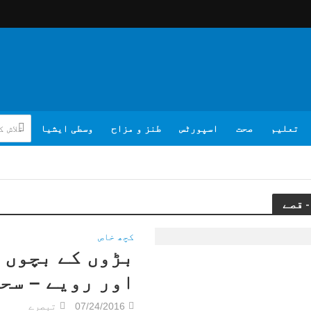
تعلیم
صحت
اسپورٹس
طنز و مزاح
وسطی ایشیا
کچھ خاص
بڑوں کے بچوں 
اور رویے – سح
07/24/2016
تبصرے