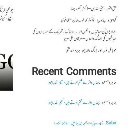
حتی النصر ، حتی القدس – ڈاکٹر تصور بھٹہ
چوتھی طرز ک
بیتے، کئی 
گواہی دیتے دریا – ڈاکٹر محمد طیب خان سنگھانوی
احراریوں کی عیاشیاں : مجلس احرار اور خاکسار تحریک کے سربراہوں کی
عیاشیوں کی المناک داستان – عرفان علی عزیز
موبائل فون اور بزرگ والدین- بریرہ صدیقی
Recent Comments
طاہرہ مسعود
از
جہاں دائرے ختم ہوتے ہیں- نعیم اللہ باجوہ
طاہرہ مسعود
از
جہاں دائرے ختم ہوتے ہیں- نعیم اللہ باجوہ
Saba
از
جب جذبات خبر بن جائیں – فاطمۃالزہرہ