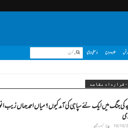
رٹس
طنز و مزاح
وسطی ایشیا
 کی جنگ میں ایک نئے سپاہی کی آمد کیوں؟ میاں احمد جہاں زیب انو
ری
10/10/
تبصرہ لکھیے