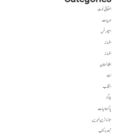
Categories
اختلافی نوٹ
ادبیات
اسپورٹس
افسانہ
افسانہ
افغانستان
الحاد
انتخاب
بلاگز
پاکستانیات
تازہ ترین خبریں
تبصرہ کتب