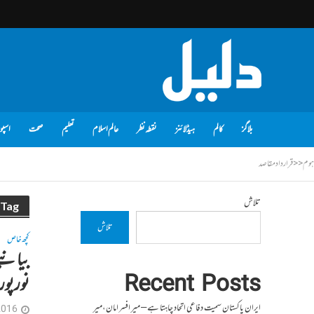
بلاگز
کالم
ہیڈلائنز
نقطہ نظر
عالم اسلام
تعلیم
صحت
اسپو
ہوم
<<
قرارداد مقاصد
تلاش
Tag - قرارداد مقاصد
تلاش
کچھ خاص
بیانیے
Recent Posts
نورپو
ایران پاکستان سمیت دفاعی اتحاد چاہتا ہے – میر افسر امان،میر
2016