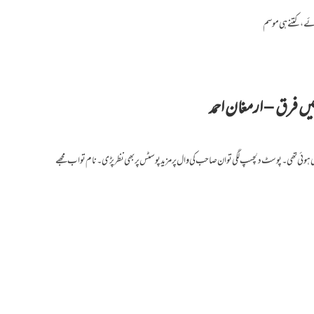
ہوئے، کتنے ہی موسم
د میں فرق – ارمغان احمد
ی تھی۔ پوسٹ دلچسپ لگی تو ان صاحب کی وال پر مزید پوسٹس پر بھی نظر پڑی۔ نام تو اب مجھے