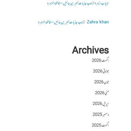
نایاب زہرہ
از
جب جذبات خبر بن جائیں – فاطمۃالزہرہ
Zahra khan
از
جب جذبات خبر بن جائیں – فاطمۃالزہرہ
Archives
اگست 2026
جولائی 2026
جون 2026
مئی 2026
اپریل 2026
دسمبر 2025
اگست 2025