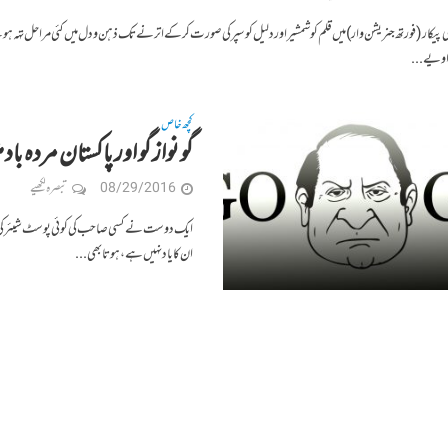
ی پیکار ( فورتھ جنریشن وار) میں قلم کو شمشیر اور دلیل کو سپر کی صورت کر کے اترنے تک ذہن و دل میں کئی مراحل تہہ 
زاویے...
کچھ خاص
گو نواز گو اور پاکستان مردہ با
08/29/2016
تبصرہ لکھیے
ایک دوست نے کسی صاحب کی کوئی پوسٹ شیئر کی ہوئ
ان کا یاد نہیں ہے، ہوتا بھی...