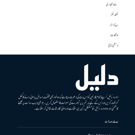
نئے لکھاری
نقطہ نظر
ہیڈلائنز
واقعات
وسطی ایشیا
ادارہ ’دلیل‘ اپنے تمام قارئین کو اس بات کی دعوت دیتا ہے کہ وہ خود بھی مختلف مسائل پر اپنی رائے کا کھل
کر اظہار کریں اور اس کے لیے ہر تحریر پر تبصرے کی سہولت کا استعمال کریں۔ جو بھی ویب سائٹ پر لکھنے
کا متمنی ہو، وہ ادارہ ’دلیل‘ کا مستقل رکن بن سکتا ہے اور اپنی نگارشات شامل کرسکتا ہے۔
صفحات