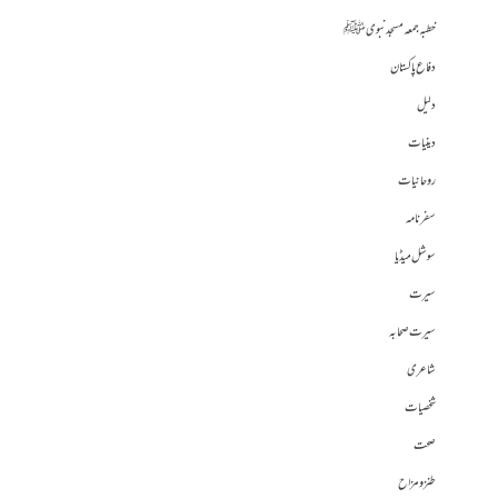
خطبہ جمعہ مسجد نبوی ﷺ
دفاع پاکستان
دلیل
دینیات
روحانیات
سفرنامہ
سوشل میڈیا
سیرت
سیرت صحابہ
شاعری
شخصیات
صحت
طنز و مزاح