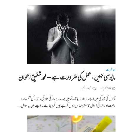
معاشرت
مایوسی نہیں، عمل کی ضرورت ہے – محمد شفیق اعوان
4 ہفتے پہلے
تبصرہ لکھیے
قوموں کی زندگی میں ایسے ادوار بارہا آتے ہیں جب حالات کی تاریکی، اقدار کی شکست و
ریخت اور اخلاقی زوال کا منظر حساس دلوں کو بے چین کر دیتا ہے۔ ایسے میں یہ سوال...