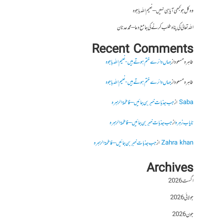
وہ کل جو کبھی آیا ہی نہیں – نعیم اللہ باجوہ
اللہ تعالیٰ کی پناہ طلب کرنے کی جامع دعا – محمد عدنان
Recent Comments
طاہرہ مسعود
از
جہاں دائرے ختم ہوتے ہیں- نعیم اللہ باجوہ
طاہرہ مسعود
از
جہاں دائرے ختم ہوتے ہیں- نعیم اللہ باجوہ
Saba
از
جب جذبات خبر بن جائیں – فاطمۃالزہرہ
نایاب زہرہ
از
جب جذبات خبر بن جائیں – فاطمۃالزہرہ
Zahra khan
از
جب جذبات خبر بن جائیں – فاطمۃالزہرہ
Archives
اگست 2026
جولائی 2026
جون 2026