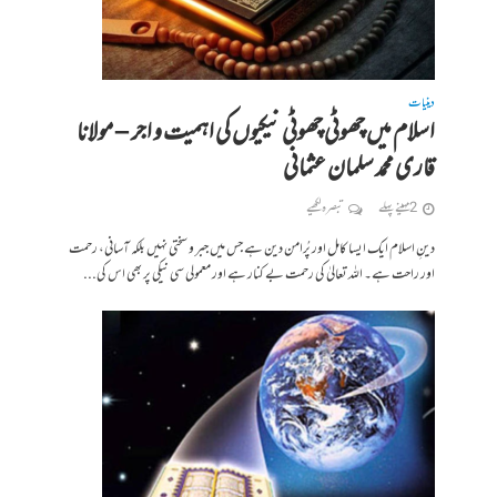
دینیات
اسلام میں چھوٹی چھوٹی نیکیوں کی اہمیت و اجر – مولانا
قاری محمد سلمان عثمانی
2 مہینے پہلے
تبصرہ لکھیے
دینِ اسلام ایک ایسا کامل اور پُرامن دین ہے جس میں جبر و سختی نہیں بلکہ آسانی، رحمت
اور راحت ہے۔ اللہ تعالیٰ کی رحمت بے کنار ہے اور معمولی سی نیکی پر بھی اس کی...