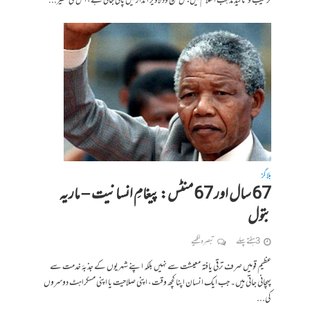
ترغیب و تاکید مذہب اسلام میں جس بلیغ ودلآویز انداز میں پائی جاتی ہے، اس کی نظیر...
بلاگز
67 سال اور 67 منٹس: پیغامِ انسانیت – ماریہ
بتول
3 ہفتے پہلے
تبصرہ لکھیے
عظیم قومیں صرف ترقی یافتہ معیشت سے نہیں بلکہ اپنے شہریوں کے جذبۂ خدمت سے
پہچانی جاتی ہیں۔ جب ایک انسان اپنا کچھ وقت، اپنی صلاحیت یا اپنی مسکراہٹ دوسروں
کی...