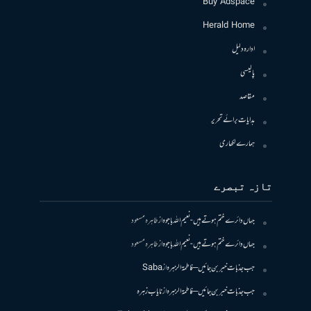
Buy Adspace
Herald Home
ادارہ دلیل
پالیسی
مقاصد
ہدایات برائے تحریر
ہمارے لکھاری
تازہ تبصرے
جہاں دائرے ختم ہوتے ہیں- نعیم اللہ باجوہ
از
طاہرہ مسعود
جہاں دائرے ختم ہوتے ہیں- نعیم اللہ باجوہ
از
طاہرہ مسعود
جب جذبات خبر بن جائیں – فاطمۃالزہرہ
از
Saba
جب جذبات خبر بن جائیں – فاطمۃالزہرہ
از
نایاب زہرہ