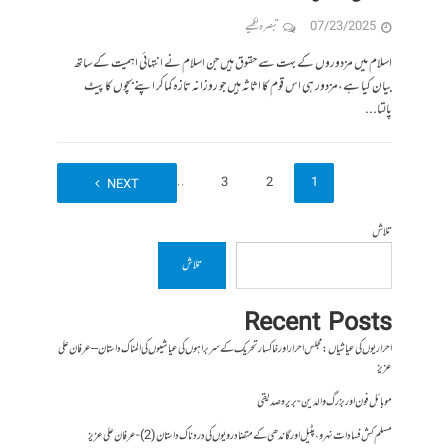
07/23/2025
تبصرہ لکھیے
اسلام میں مزدوروں کے بہت سے حقوق ہیں جن اسلام نے انتہائی اہمیت کے ساتھ
بیان کیا ہے،مزدور ہی اس قوم کا اثاثہ ہیں جو روزانہ تازہ کماکر اپنے بچوں کا پیٹ
پالتا...
8
…
3
2
1
NEXT
تلاش
تلاش
Recent Posts
احراریوں کی عیاشیاں : مجلس احرار اور خاکسار تحریک کے سربراہوں کی عیاشیوں کی المناک داستان – عرفان علی
عزیز
موبائل فون اور بزرگ والدین- بریرہ صدیقی
مسلم کش فسادات نہرو، پٹیل اور گاندھی کے متضاد رویوں کی درد ناک داستان (2)- عرفان علی عزیز