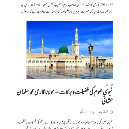
مقرر: ڈاکٹر قاری محمد ضیاء الرحمٰن صاحب امام و خطیب فیصل مسجد اسلام آباد درس بعد
نمازِ ظہر حدیث مبارکہ حضرت ابو ہریرہ رضی اللہ تعالیٰ عنہ سے روایت ہے کہ رسول...
دینیات
نبوی علوم کی فضیلت و برکات – مولانا قاری محمد سلما ن
عثمانی
2 ہفتے پہلے
تبصرہ لکھیے
علم حاصل کر نا ہر مسلمان مر د عورت عاقل بالغ پر ضروری ہے.علم کی فضیلت وعظمت،