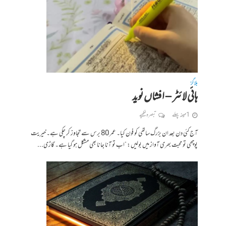
بلاگز
ہائی لائٹر – افشاں نوید
1 مہینہ پہلے
تبصرہ لکھیے
آج کئی دن بعد ان بزرگ ساتھی کو فون کیا۔ عمر 80 برس سے تجاوز کر چکی ہے۔ خیریت
پوچھی تو محبت بھری آواز میں بولیں: “اب تو آنا جانا بھی مشکل ہو گیا ہے۔ گاڑی...