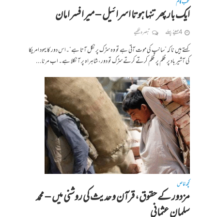
منتخب کالم
ایک بار پھر تنہا ہوتا اسرائیل – میر افسر امان
4 مہینے پہلے
تبصرہ لکھیے
کہتے ہیں نا کہ”سانپ کی موت آتی ہے تو وہ سڑک پر نکل آتا ہے“۔اس دور کا یہود امریکا
کی آشیر باد پر ظلم پر ظلم کرتے کرتے سڑک تو دور، شاہراہ پر آ نکلا ہے۔ اب مرنا...
کچھ خاص
مزدور کے حقوق، قرآن و حدیث کی روشنی میں – محمد
سلمان عثمانی