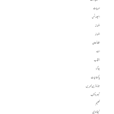
ادبیات
اسپورٹس
افسانہ
افسانہ
افغانستان
الحاد
انتخاب
بلاگز
پاکستانیات
تازہ ترین خبریں
تبصرہ کتب
تعلیم
ٹیکنالوجی