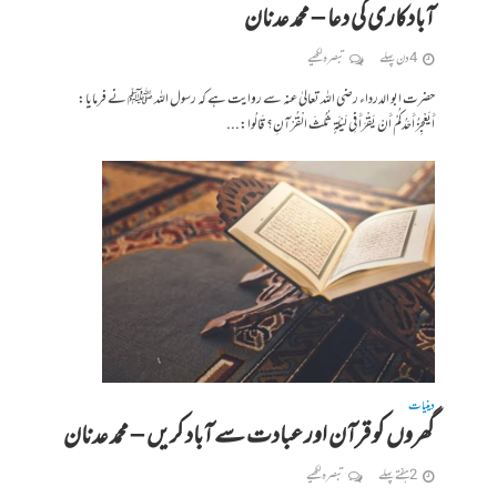
آبادکاری کی دعا – محمد عدنان
4 دن پہلے
تبصرہ لکھیے
حضرت ابو الدرداء رضی اللہ تعالیٰ عنہ سے روایت ہے کہ رسول اللہ ﷺ نے فرمایا:
أَيَعْجِزُ أَحَدُكُمْ أَنْ يَقْرَأَ فِي لَيْلَةٍ ثُلُثَ الْقُرْآنِ؟ قَالُوا:...
دینیات
گھروں کو قرآن اور عبادت سے آباد کریں – محمد عدنان
2 ہفتے پہلے
تبصرہ لکھیے