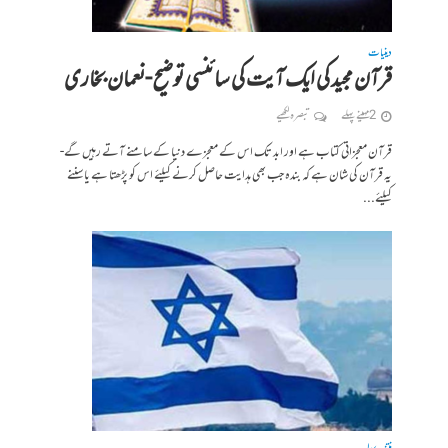
دینیات
قرآن مجید کی ایک آیت کی سائنسی توضیح -نعمان بخاری
2 مہینے پہلے
تبصرہ لکھیے
قرآن معجزاتی کتاب ہے اور ابد تک اس کے معجزے دنیا کے سامنے آتے رہیں گے-
یہ قرآن کی شان ہے کہ بندہ جب بھی ہدایت حاصل کرنے کیلئے اس کو پڑھتا ہے یا سننے
کیلئے...