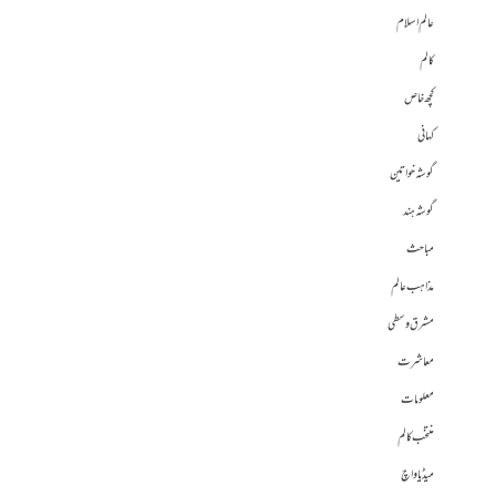
عالم اسلام
کالم
کچھ خاص
کہانی
گوشہ خواتین
گوشہ ہند
مباحث
مذاہب عالم
مشرق وسطی
معاشرت
معلومات
منتخب کالم
میڈیا واچ