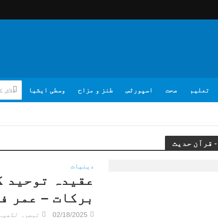
تعلیم
صحت
اسپورٹس
طنز و مزاح
وسطی ایشیا
دینیات
عقیدہ توحید ک
برکات – عمر ف
02/18/2025
تبصرہ لکھیے