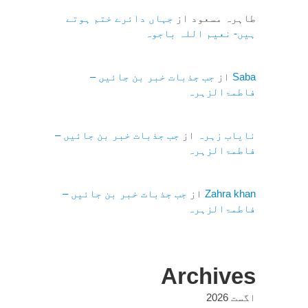
طاہرہ مسعود
از
جہاں دائرے ختم ہوتے
ہیں- نعیم اللہ باجوہ
Saba
از
جب جذبات خبر بن جائیں –
فاطمۃالزہرہ
نایاب زہرہ
از
جب جذبات خبر بن جائیں –
فاطمۃالزہرہ
Zahra khan
از
جب جذبات خبر بن جائیں –
فاطمۃالزہرہ
Archives
اگست 2026