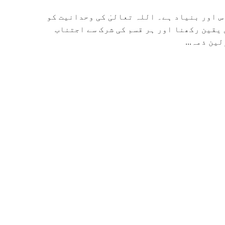
س اور بنیاد ہے۔ اللہ تعالیٰ کی وحدانیت کو
یقین رکھنا اور ہر قسم کی شرک سے اجتناب
ین ذمہ...