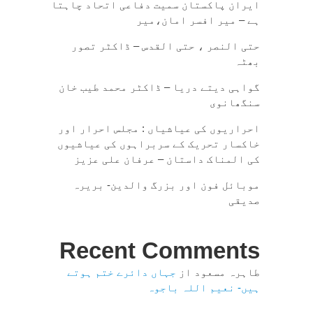
ایران پاکستان سمیت دفاعی اتحاد چاہتا
ہے – میر افسر امان،میر
حتی النصر ، حتی القدس – ڈاکٹر تصور
بھٹہ
گواہی دیتے دریا – ڈاکٹر محمد طیب خان
سنگھانوی
احراریوں کی عیاشیاں : مجلس احرار اور
خاکسار تحریک کے سربراہوں کی عیاشیوں
کی المناک داستان – عرفان علی عزیز
موبائل فون اور بزرگ والدین- بریرہ
صدیقی
Recent Comments
طاہرہ مسعود
از
جہاں دائرے ختم ہوتے
ہیں- نعیم اللہ باجوہ