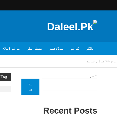
بلاگز
کالم
ہیڈلائنز
نقطہ نظر
عالم اسلام
ہوم
<<
قرآن حدیث
تلاش
Tag - قرآن حدیث
تلا
ش
Recent Posts