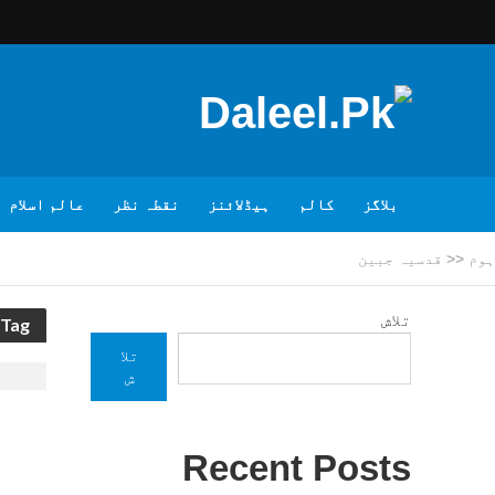
بلاگز
کالم
ہیڈلائنز
نقطہ نظر
عالم اسلام
ہوم
<<
قدسیہ جبین
تلاش
Tag - قدسیہ جبین
تلا
ش
Recent Posts