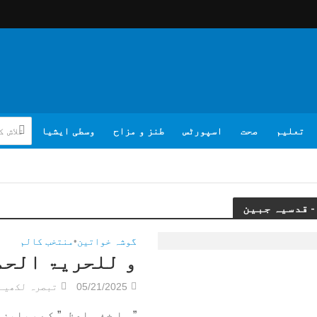
تعلیم
صحت
اسپورٹس
طنز و مزاح
وسطی ایشیا
گوشہ خواتین
•
منتخب کالم
و للحریۃ الحم
05/21/2025
تبصرہ لکھیے
” ما خفی اعظم” کے ریلیز 