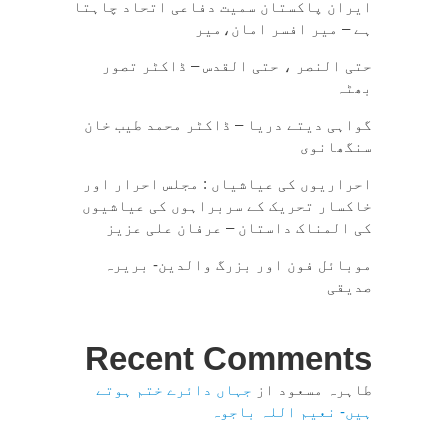
ایران پاکستان سمیت دفاعی اتحاد چاہتا
ہے – میر افسر امان،میر
حتی النصر ، حتی القدس – ڈاکٹر تصور
بھٹہ
گواہی دیتے دریا – ڈاکٹر محمد طیب خان
سنگھانوی
احراریوں کی عیاشیاں : مجلس احرار اور
خاکسار تحریک کے سربراہوں کی عیاشیوں
کی المناک داستان – عرفان علی عزیز
موبائل فون اور بزرگ والدین- بریرہ
صدیقی
Recent Comments
طاہرہ مسعود
از
جہاں دائرے ختم ہوتے
ہیں- نعیم اللہ باجوہ