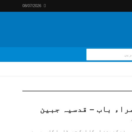
08/07/2026
راء باب – قدسیہ جبین
ہونے کے بعد اس کا ایک چھوٹا سا کلپ سب سے