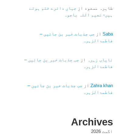
طاہرہ مسعود
از
جہاں دائرے ختم ہوتے
ہیں- نعیم اللہ باجوہ
Saba
از
جب جذبات خبر بن جائیں –
فاطمۃالزہرہ
نایاب زہرہ
از
جب جذبات خبر بن جائیں –
فاطمۃالزہرہ
Zahra khan
از
جب جذبات خبر بن جائیں –
فاطمۃالزہرہ
Archives
اگست 2026