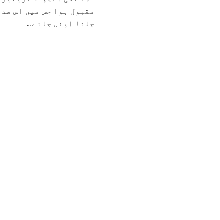
مقبول ہوا جس میں اس صدی
چلتا اپنی جائے...