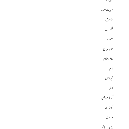
سیرت
سیرت صحابہ
شاعری
شخصیات
صحت
طنز و مزاح
عالم اسلام
کالم
کچھ خاص
کہانی
گوشہ خواتین
گوشہ ہند
مباحث
مذاہب عالم