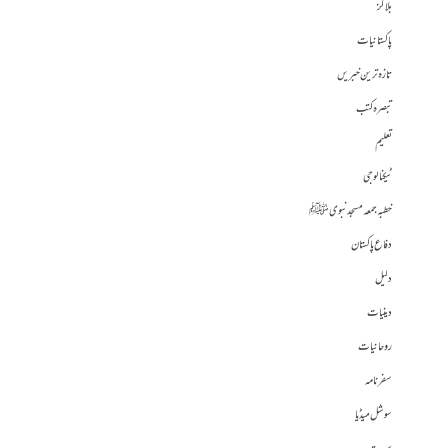
بلاگز
پاکستانیات
تازہ ترین خبریں
تبصرہ کتب
تعلیم
ٹیکنالوجی
خطبہ جمعہ مسجد نبوی ﷺ
دفاع پاکستان
دلیل
دینیات
روحانیات
سفرنامہ
سوشل میڈیا