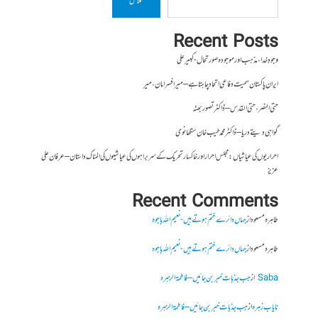
تلاش
Recent Posts
وجودِ خدا، مذہب اور موجودہ صورتحال- کبیر علی
ایران پاکستان سمیت دفاعی اتحاد چاہتا ہے – میر افسر امان،میر
حتی النصر ، حتی القدس – ڈاکٹر تصور بھٹہ
گواہی دیتے دریا – ڈاکٹر محمد طیب خان سنگھانوی
احراریوں کی عیاشیاں : مجلس احرار اور خاکسار تحریک کے سربراہوں کی عیاشیوں کی المناک داستان – عرفان علی
عزیز
Recent Comments
طاہرہ مسعود
از
جہاں دائرے ختم ہوتے ہیں- نعیم اللہ باجوہ
طاہرہ مسعود
از
جہاں دائرے ختم ہوتے ہیں- نعیم اللہ باجوہ
Saba
از
جب جذبات خبر بن جائیں – فاطمۃالزہرہ
نایاب زہرہ
از
جب جذبات خبر بن جائیں – فاطمۃالزہرہ