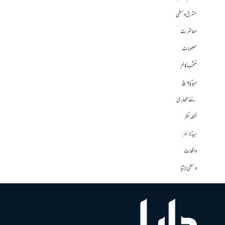
مشرق وسطی
معاشرت
معلومات
منتخب کالم
میڈیا واچ
نئے لکھاری
نقطہ نظر
ہیڈلائنز
واقعات
وسطی ایشیا