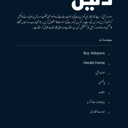
ادارہ ’دلیل‘ اپنے تمام قارئین کو اس بات کی دعوت دیتا ہے کہ وہ خود بھی مختلف مسائل پر اپنی رائے کا کھل
کر اظہار کریں اور اس کے لیے ہر تحریر پر تبصرے کی سہولت کا استعمال کریں۔ جو بھی ویب سائٹ پر لکھنے
کا متمنی ہو، وہ ادارہ ’دلیل‘ کا مستقل رکن بن سکتا ہے اور اپنی نگارشات شامل کرسکتا ہے۔
صفحات
Buy Adspace
Herald Home
ادارہ دلیل
پالیسی
مقاصد
ہدایات برائے تحریر
ہمارے لکھاری