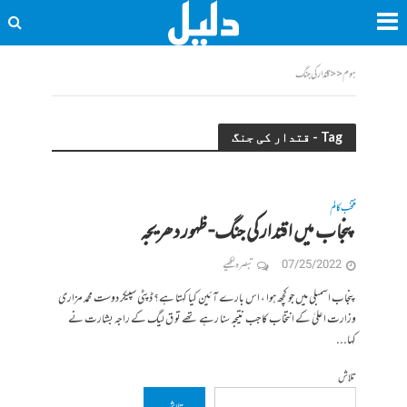
ہوم
<<
قتدار کی جنگ
Tag - قتدار کی جنگ
منتخب کالم
پنجاب میں اقتدار کی جنگ- ظہور دھریجہ
07/25/2022
تبصرہ لکھیے
پنجاب اسمبلی میں جو کچھ ہوا ، اس بارے آئین کیا کہتا ہے؟ ڈپٹی سپیکر دوست محمد مزاری
وزارت اعلیٰ کے انتخاب کا جب نتیجہ سنا رہے تھے تو ق لیگ کے راجہ بشارت نے
کہا...
تلاش