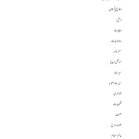
دفاع پاکستان
دلیل
دینیات
روحانیات
سفرنامہ
سوشل میڈیا
سیرت
سیرت صحابہ
شاعری
شخصیات
صحت
طنز و مزاح
عالم اسلام