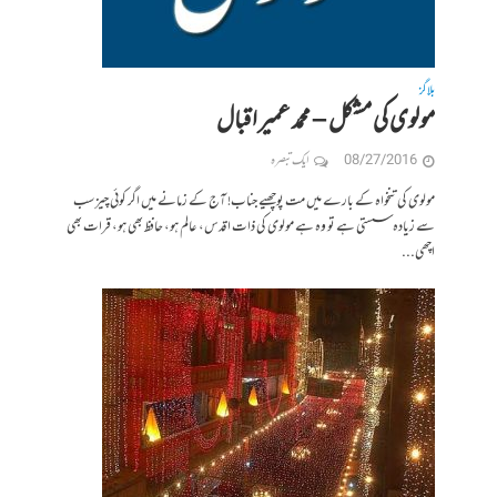
بلاگز
مولوی کی مشکل – محمد عمیر اقبال
08/27/2016
ایک تبصرہ
مولوی کی تنخواہ کے بارے میں مت پوچھیے جناب! آج کے زمانے میں اگر کوئی چیز سب
سے زیادہ سستی ہے تو وہ ہے مولوی کی ذات اقدس، عالم ہو، حافظ بھی ہو، قرات بھی
اچھی...