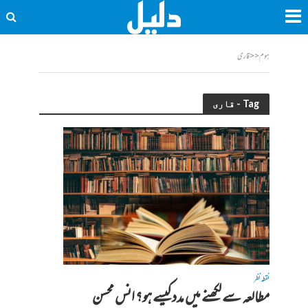
ہوم
<<
قاری
Tag - قاری
نقطہ نظر
مطالعہ سے لکھنے میں مدد کیسے ہو؟ انس محسن