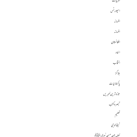
ادبیات
اسپورٹس
افسانہ
افسانہ
افغانستان
الحاد
انتخاب
بلاگز
پاکستانیات
تازہ ترین خبریں
تبصرہ کتب
تعلیم
ٹیکنالوجی
خطبہ جمعہ مسجد نبوی ﷺ