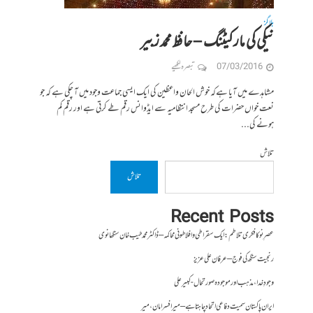
بلاگز
نیکی کی مارکیٹنگ – حافظ محمد زبیر
07/03/2016
تبصرہ لکھیے
مشاہدے میں آیا ہےکہ خوش الحان واعظین کی ایک ایسی جماعت وجود میں آ چکی ہے کہ جو
نعت خواں حضرات کی طرح مسجد انتظامیہ سے ایڈوانس رقم طے کرتی ہے اور رقم کم
ہونے کی...
تلاش
تلاش
Recent Posts
عصرِ نو کا فکری تلاطم: ایک سقراطی و افلاطونی محاکمہ – ڈاکٹر محمد طیب خان سنگھانوی
رنجیت سنگھ کی فوج – عرفان علی عزیز
وجودِ خدا، مذہب اور موجودہ صورتحال- کبیر علی
ایران پاکستان سمیت دفاعی اتحاد چاہتا ہے – میر افسر امان،میر