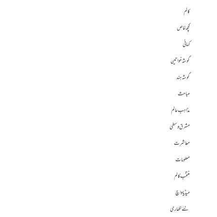
کالم
کچھ خاص
کہانی
گوشہ خواتین
گوشہ ہند
مباحث
مذاہب عالم
مشرق وسطی
معاشرت
معلومات
منتخب کالم
میڈیا واچ
نئے لکھاری