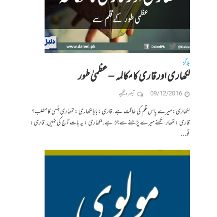
بلاگز
لکھاری اور قاری کا مکالمہ – عظمیٰ طور
09/12/2016
تبصرہ لکھیے
لکھاری: میرے پاس قلم کی طاقت ہے. قاری : ہا ہا لکھاری : تمھاری ہنسی کا مطلب؟
قاری : تمھارا لکھنے میرے پڑھنے سے جڑا ہے. لکھاری : یہ بات آج کی نہیں. قاری :
تو...