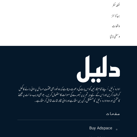
نقطہ نظر
ہیڈلائنز
واقعات
وسطی ایشیا
ادارہ ’دلیل‘ اپنے تمام قارئین کو اس بات کی دعوت دیتا ہے کہ وہ خود بھی مختلف مسائل پر اپنی رائے کا کھل
کر اظہار کریں اور اس کے لیے ہر تحریر پر تبصرے کی سہولت کا استعمال کریں۔ جو بھی ویب سائٹ پر لکھنے
کا متمنی ہو، وہ ادارہ ’دلیل‘ کا مستقل رکن بن سکتا ہے اور اپنی نگارشات شامل کرسکتا ہے۔
صفحات
Buy Adspace