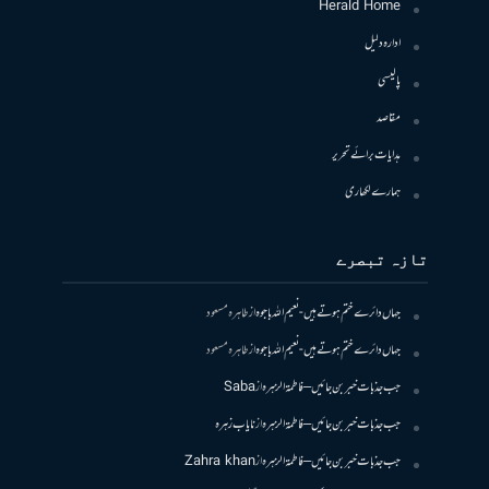
Herald Home
ادارہ دلیل
پالیسی
مقاصد
ہدایات برائے تحریر
ہمارے لکھاری
تازہ تبصرے
جہاں دائرے ختم ہوتے ہیں- نعیم اللہ باجوہ
از
طاہرہ مسعود
جہاں دائرے ختم ہوتے ہیں- نعیم اللہ باجوہ
از
طاہرہ مسعود
جب جذبات خبر بن جائیں – فاطمۃالزہرہ
از
Saba
جب جذبات خبر بن جائیں – فاطمۃالزہرہ
از
نایاب زہرہ
جب جذبات خبر بن جائیں – فاطمۃالزہرہ
از
Zahra khan