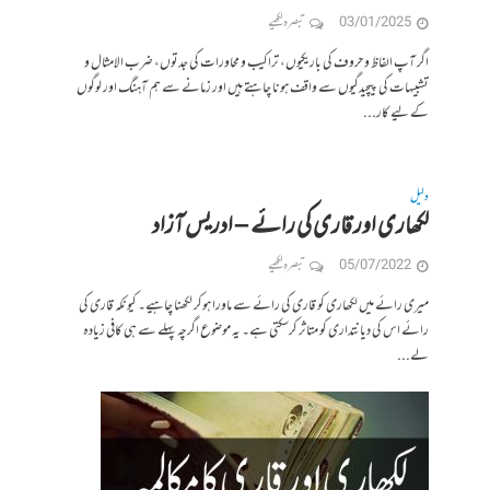
03/01/2025
تبصرہ لکھیے
اگر آپ الفاظ و حروف کی باریکیوں، تراکیب و محاورات کی جدتوں، ضرب الامثال و
تشبیہات کی پیچیدگیوں سے واقف ہونا چاہتے ہیں اور زمانے سے ہم آہنگ اور لوگوں
کے لیے کار...
دلیل
لکھاری اور قاری کی رائے – ادریس آزاد
05/07/2022
تبصرہ لکھیے
میری رائے میں لکھاری کو قاری کی رائے سے ماورا ہوکر لکھنا چاہیے۔ کیونکہ قاری کی
رائے اس کی دیانتداری کو متاثر کرسکتی ہے۔ یہ موضوع اگرچہ پہلے سے ہی کافی زیادہ
لے...