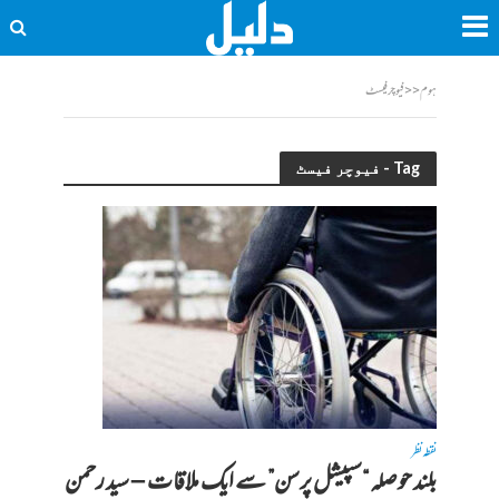
ہوم
<<
فیوچر فیسٹ
Tag - فیوچر فیسٹ
نقطہ نظر
بلند حوصلہ “سپیشل پرسن” سے ایک ملاقات – سید رحمن