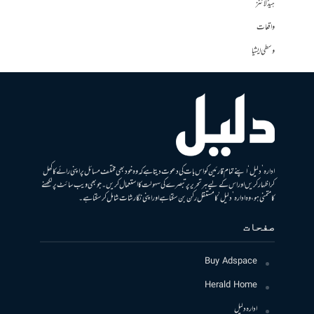
ہیڈلائنز
واقعات
وسطی ایشیا
ادارہ ’دلیل‘ اپنے تمام قارئین کو اس بات کی دعوت دیتا ہے کہ وہ خود بھی مختلف مسائل پر اپنی رائے کا کھل
کر اظہار کریں اور اس کے لیے ہر تحریر پر تبصرے کی سہولت کا استعمال کریں۔ جو بھی ویب سائٹ پر لکھنے
کا متمنی ہو، وہ ادارہ ’دلیل‘ کا مستقل رکن بن سکتا ہے اور اپنی نگارشات شامل کرسکتا ہے۔
صفحات
Buy Adspace
Herald Home
ادارہ دلیل