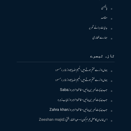
پالیسی
مقاصد
ہدایات برائے تحریر
ہمارے لکھاری
تازہ تبصرے
جہاں دائرے ختم ہوتے ہیں- نعیم اللہ باجوہ
از
طاہرہ مسعود
جہاں دائرے ختم ہوتے ہیں- نعیم اللہ باجوہ
از
طاہرہ مسعود
جب جذبات خبر بن جائیں – فاطمۃالزہرہ
از
Saba
جب جذبات خبر بن جائیں – فاطمۃالزہرہ
از
نایاب زہرہ
جب جذبات خبر بن جائیں – فاطمۃالزہرہ
از
Zahra khan
اس خاندان کا اصل مجرم کون! – عبدالغفار بگٹی
از
Zeeshan majid