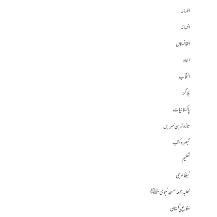
افسانہ
افسانہ
افغانستان
الحاد
انتخاب
بلاگز
پاکستانیات
تازہ ترین خبریں
تبصرہ کتب
تعلیم
ٹیکنالوجی
خطبہ جمعہ مسجد نبوی ﷺ
دفاع پاکستان