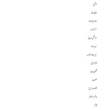
دلیل
دینیات
روحانیات
سفرنامہ
سوشل میڈیا
سیرت
سیرت صحابہ
شاعری
شخصیات
صحت
طنز و مزاح
عالم اسلام
کالم