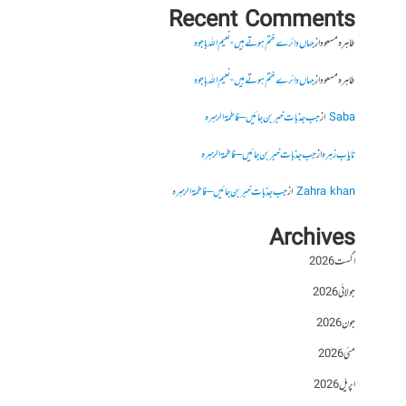
Recent Comments
طاہرہ مسعود
از
جہاں دائرے ختم ہوتے ہیں- نعیم اللہ باجوہ
طاہرہ مسعود
از
جہاں دائرے ختم ہوتے ہیں- نعیم اللہ باجوہ
Saba
از
جب جذبات خبر بن جائیں – فاطمۃالزہرہ
نایاب زہرہ
از
جب جذبات خبر بن جائیں – فاطمۃالزہرہ
Zahra khan
از
جب جذبات خبر بن جائیں – فاطمۃالزہرہ
Archives
اگست 2026
جولائی 2026
جون 2026
مئی 2026
اپریل 2026