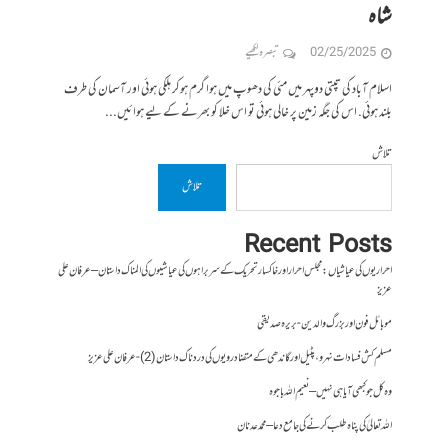
شاہ
02/25/2025
تبصرہ لکھیے
اسلام آباد کی تپتی دوپہر میں مئی کی دھوپ میں ہوا گرم ہوکر ہلکی ہوئی اور آسمان کی طرف
بلند ہوئی. اس کی جگہ زمین پر خالی ہوئی تو اس خلا کو بھرنے کے لیے ہوائیں...
تلاش
تلاش
Recent Posts
احراریوں کی عیاشیاں : مجلس احرار اور خاکسار تحریک کے سربراہوں کی عیاشیوں کی المناک داستان – عرفان علی
عزیز
موبائل فون اور بزرگ والدین- بریرہ صدیقی
مسلم کش فسادات نہرو، پٹیل اور گاندھی کے متضاد رویوں کی درد ناک داستان (2)- عرفان علی عزیز
وہ کل جو کبھی آیا ہی نہیں – نعیم اللہ باجوہ
اللہ تعالیٰ کی پناہ طلب کرنے کی جامع دعا – محمد عدنان