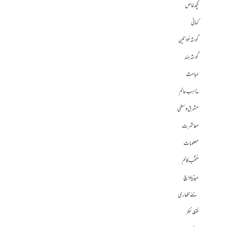
کچھ خاص
کہانی
گوشہ خواتین
گوشہ ہند
مباحث
مذاہب عالم
مشرق وسطی
معاشرت
معلومات
منتخب کالم
میڈیا واچ
نئے لکھاری
نقطہ نظر