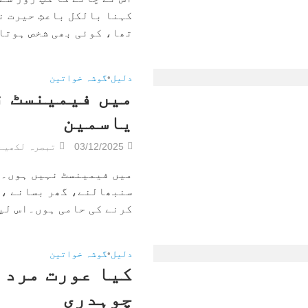
کہنا بالکل باعثِ حیرت ن
تھا، کوئی بھی شخص ہوتا و
دلیل
•
گوشہ خواتین
میں فیمینسٹ ن
یاسمین
03/12/2025
تبصرہ لکھیے
میں فیمینسٹ نہیں ہوں۔ 
سنبھالنے، گھر بسانے ، 
کرنے کی حامی ہوں۔اس لیے
دلیل
•
گوشہ خواتین
کیا عورت مرد 
چوہدری