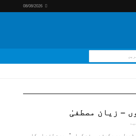
08/08/2026
 – زیان مصطفیٰ
یے
 ٹیبل پر رکھتے ہوئے کہا۔ ” میرے لئے اس کا