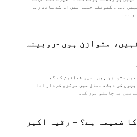
ہیں تھا۔ کیونکہ جتنا میں اس کے ساتھ رہا
ہ...
ہیں، متوازن ہوں -روبینہ
میں متوازن ہوں۔ میں خواتین کے گھر
بچوں کی دیکھ بھال میں مرکزی کردار ادا
 میں یہ چاہتی ہوں کہ...
کا ضمیمہ ہے؟ – رقیہ اکبر