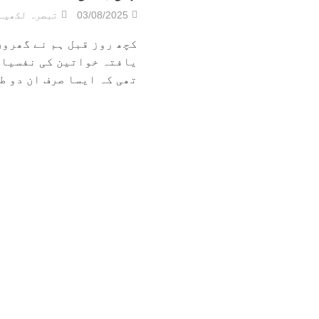
03/08/2025
تبصرہ لکھیے
کچھ روز قبل ہم نے گھروں
یافتہ خواتین کی نفسیات 
تھی کہ ایسا صرف ان دو طب