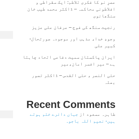
عصرِ نو کا فکری تلاطم: ایک سقراطی و
افلاطونی محاکمہ – ڈاکٹر محمد طیب خان
سنگھانوی
رنجیت سنگھ کی فوج – عرفان علی عزیز
وجودِ خدا، مذہب اور موجودہ صورتحال-
کبیر علی
ایران پاکستان سمیت دفاعی اتحاد چاہتا
ہے – میر افسر امان،میر
حتی النصر ، حتی القدس – ڈاکٹر تصور
بھٹہ
Recent Comments
طاہرہ مسعود
از
جہاں دائرے ختم ہوتے
ہیں- نعیم اللہ باجوہ