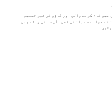
 میں کام کرنے والی اور گاؤں کی غیر تعلیم
کے حوالے سے بات کی تھی۔ آپ سب کی رائے یہی
قوں...