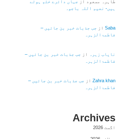
طاہرہ مسعود
از
جہاں دائرے ختم ہوتے
ہیں- نعیم اللہ باجوہ
Saba
از
جب جذبات خبر بن جائیں –
فاطمۃالزہرہ
نایاب زہرہ
از
جب جذبات خبر بن جائیں –
فاطمۃالزہرہ
Zahra khan
از
جب جذبات خبر بن جائیں –
فاطمۃالزہرہ
Archives
اگست 2026
جولائی 2026