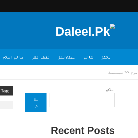
بلاگز
کالم
ہیڈلائنز
نقطہ نظر
عالم اسلام
ہوم
<<
فیمنسٹ
تلاش
Tag - فیمنسٹ
تلا
ش
Recent Posts