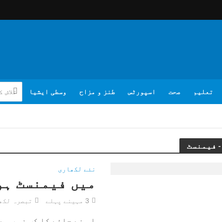
تعلیم
صحت
اسپورٹس
طنز و مزاح
وسطی ایشیا
نئے لکھاری
میں فیمنسٹ ہوں
3 مہینے پہلے
تبصرہ لکھ
اس نے چائے کا کپ زور سے