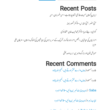
Recent Posts
ایران پاکستان سمیت دفاعی اتحاد چاہتا ہے – میر افسر امان،میر
حتی النصر ، حتی القدس – ڈاکٹر تصور بھٹہ
گواہی دیتے دریا – ڈاکٹر محمد طیب خان سنگھانوی
احراریوں کی عیاشیاں : مجلس احرار اور خاکسار تحریک کے سربراہوں کی عیاشیوں کی المناک داستان – عرفان علی
عزیز
موبائل فون اور بزرگ والدین- بریرہ صدیقی
Recent Comments
طاہرہ مسعود
از
جہاں دائرے ختم ہوتے ہیں- نعیم اللہ باجوہ
طاہرہ مسعود
از
جہاں دائرے ختم ہوتے ہیں- نعیم اللہ باجوہ
Saba
از
جب جذبات خبر بن جائیں – فاطمۃالزہرہ
نایاب زہرہ
از
جب جذبات خبر بن جائیں – فاطمۃالزہرہ