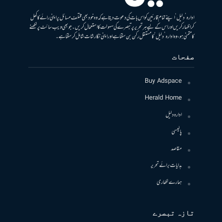
ادارہ ’دلیل‘ اپنے تمام قارئین کو اس بات کی دعوت دیتا ہے کہ وہ خود بھی مختلف مسائل پر اپنی رائے کا کھل
کر اظہار کریں اور اس کے لیے ہر تحریر پر تبصرے کی سہولت کا استعمال کریں۔ جو بھی ویب سائٹ پر لکھنے
کا متمنی ہو، وہ ادارہ ’دلیل‘ کا مستقل رکن بن سکتا ہے اور اپنی نگارشات شامل کرسکتا ہے۔
صفحات
Buy Adspace
Herald Home
ادارہ دلیل
پالیسی
مقاصد
ہدایات برائے تحریر
ہمارے لکھاری
تازہ تبصرے