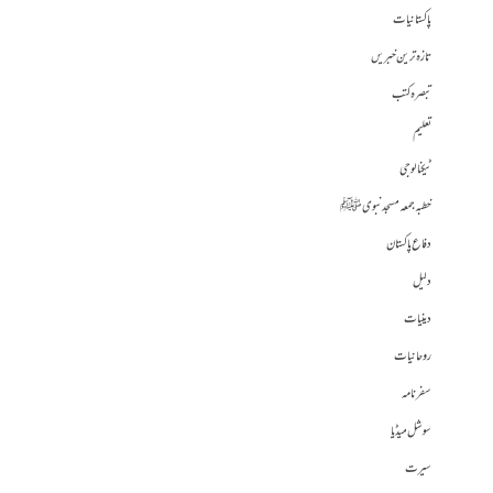
پاکستانیات
تازہ ترین خبریں
تبصرہ کتب
تعلیم
ٹیکنالوجی
خطبہ جمعہ مسجد نبوی ﷺ
دفاع پاکستان
دلیل
دینیات
روحانیات
سفرنامہ
سوشل میڈیا
سیرت