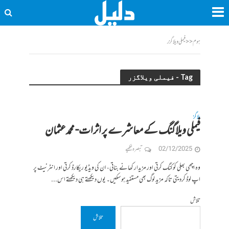
ہوم
<<
فیملی ویلاگزر
Tag - فیملی ویلاگزر
بلاگز
فیملی ویلاگنگ کے معاشرے پر اثرات- محمدعثمان
02/12/2025
تبصرہ لکھیے
وہ اچھی بھلی کوکنگ کرتی اور مزیدار کھانے بناتی، ان کی ویڈیو ریکارڈ کرتی اور انٹرنیٹ پر
اپ لوڈ کردیتی تاکہ مزید لوگ بھی مستفید ہو سکیں۔ یوں دیکھتے ہی دیکھتے اس...
تلاش
تلاش