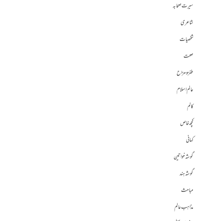
سیرت صحابہ
شاعری
شخصیات
صحت
طنز و مزاح
عالم اسلام
کالم
کچھ خاص
کہانی
گوشہ خواتین
گوشہ ہند
مباحث
مذاہب عالم