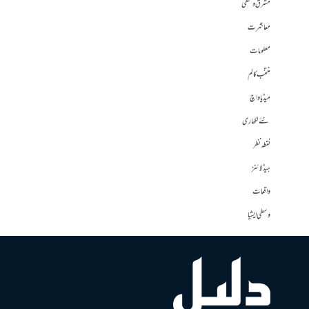
مشرق وسطی
معاشرت
معلومات
منتخب کالم
میڈیا واچ
نئے لکھاری
نقطہ نظر
ہیڈلائنز
واقعات
وسطی ایشیا