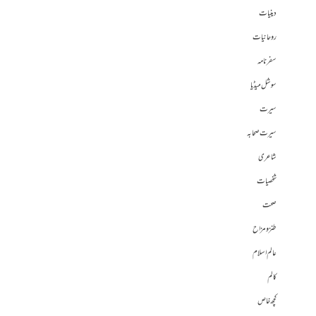
دینیات
روحانیات
سفرنامہ
سوشل میڈیا
سیرت
سیرت صحابہ
شاعری
شخصیات
صحت
طنز و مزاح
عالم اسلام
کالم
کچھ خاص