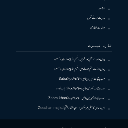
مقاصد
ہدایات برائے تحریر
ہمارے لکھاری
تازہ تبصرے
جہاں دائرے ختم ہوتے ہیں- نعیم اللہ باجوہ
از
طاہرہ مسعود
جہاں دائرے ختم ہوتے ہیں- نعیم اللہ باجوہ
از
طاہرہ مسعود
جب جذبات خبر بن جائیں – فاطمۃالزہرہ
از
Saba
جب جذبات خبر بن جائیں – فاطمۃالزہرہ
از
نایاب زہرہ
جب جذبات خبر بن جائیں – فاطمۃالزہرہ
از
Zahra khan
اس خاندان کا اصل مجرم کون! – عبدالغفار بگٹی
از
Zeeshan majid