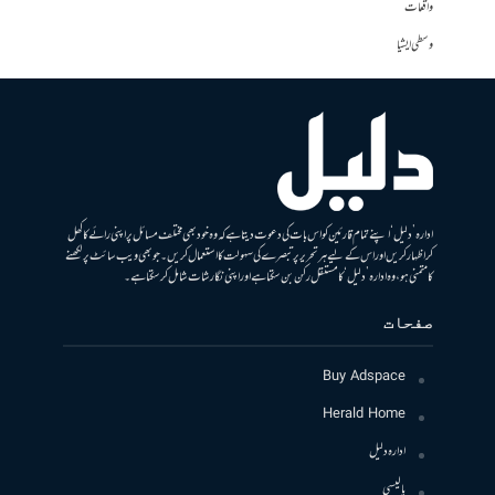
واقعات
وسطی ایشیا
ادارہ ’دلیل‘ اپنے تمام قارئین کو اس بات کی دعوت دیتا ہے کہ وہ خود بھی مختلف مسائل پر اپنی رائے کا کھل
کر اظہار کریں اور اس کے لیے ہر تحریر پر تبصرے کی سہولت کا استعمال کریں۔ جو بھی ویب سائٹ پر لکھنے
کا متمنی ہو، وہ ادارہ ’دلیل‘ کا مستقل رکن بن سکتا ہے اور اپنی نگارشات شامل کرسکتا ہے۔
صفحات
Buy Adspace
Herald Home
ادارہ دلیل
پالیسی