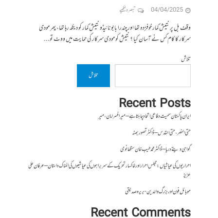
04/04/2025
تبصرہ لکھیے
وقف بل پر نتیش کمار خوفزدہ تھا اور چندرا بابونائیڈو نتیش کمار کو دیکھ رہا تھا، پھر مودی
سرکار کا کام کس نے آسان کیا ؟ نتیش کو مودی سرکار کی حمایت میں ووٹ تو...
تلاش
تلاش
Recent Posts
ایران پاکستان سمیت دفاعی اتحاد چاہتا ہے – میر افسر امان،میر
حتی النصر ، حتی القدس – ڈاکٹر تصور بھٹہ
گواہی دیتے دریا – ڈاکٹر محمد طیب خان سنگھانوی
احراریوں کی عیاشیاں : مجلس احرار اور خاکسار تحریک کے سربراہوں کی عیاشیوں کی المناک داستان – عرفان علی
عزیز
موبائل فون اور بزرگ والدین- بریرہ صدیقی
Recent Comments