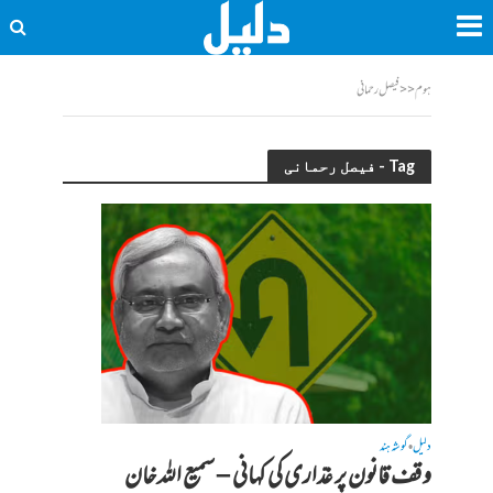
ہوم
<<
فیصل رحمانی
Tag - فیصل رحمانی
دلیل
گوشہ ہند
•
وقف قانون پر غدّاری کی کہانی – سمیع اللہ خان