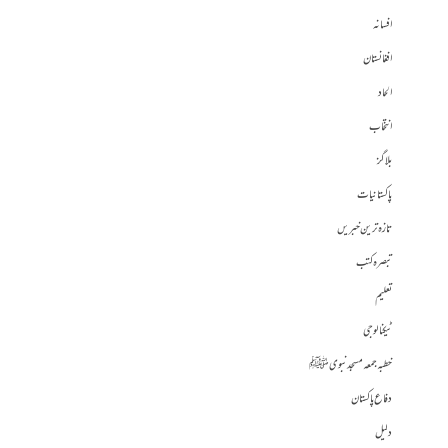
افسانہ
افغانستان
الحاد
انتخاب
بلاگز
پاکستانیات
تازہ ترین خبریں
تبصرہ کتب
تعلیم
ٹیکنالوجی
خطبہ جمعہ مسجد نبوی ﷺ
دفاع پاکستان
دلیل