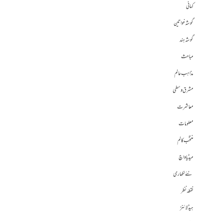
کہانی
گوشہ خواتین
گوشہ ہند
مباحث
مذاہب عالم
مشرق وسطی
معاشرت
معلومات
منتخب کالم
میڈیا واچ
نئے لکھاری
نقطہ نظر
ہیڈلائنز