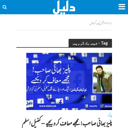
ہوم
<<
فیس بک گروپس
Tag - فیس بک گروپس
بلاگز
پلیز بھائی صاحب! مجھے معاف کر دیجیے – کفیل اسلم