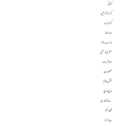
کہانی
گوشہ خواتین
گوشہ ہند
مباحث
مذاہب عالم
مشرق وسطی
معاشرت
معلومات
منتخب کالم
میڈیا واچ
نئے لکھاری
نقطہ نظر
ہیڈلائنز