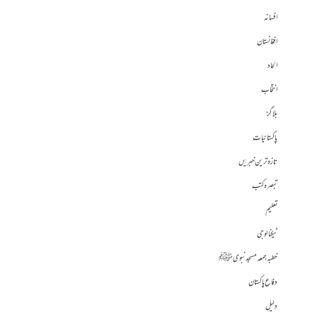
افسانہ
افغانستان
الحاد
انتخاب
بلاگز
پاکستانیات
تازہ ترین خبریں
تبصرہ کتب
تعلیم
ٹیکنالوجی
خطبہ جمعہ مسجد نبوی ﷺ
دفاع پاکستان
دلیل