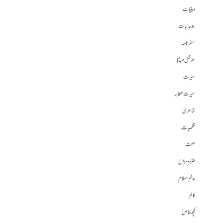
دینیات
روحانیات
سفرنامہ
سوشل میڈیا
سیرت
سیرت صحابہ
شاعری
شخصیات
صحت
طنز و مزاح
عالم اسلام
کالم
کچھ خاص