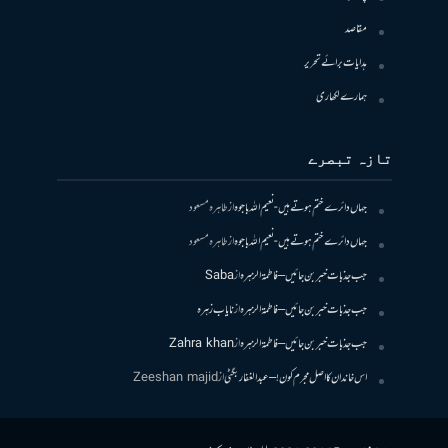
مقاصد
ہدایات برائے تحریر
ہمارے لکھاری
تازہ تبصرے
جہاں دائرے ختم ہوتے ہیں- نعیم اللہ باجوہ
از
طاہرہ مسعود
جہاں دائرے ختم ہوتے ہیں- نعیم اللہ باجوہ
از
طاہرہ مسعود
جب جذبات خبر بن جائیں – فاطمۃالزہرہ
از
Saba
جب جذبات خبر بن جائیں – فاطمۃالزہرہ
از
نایاب زہرہ
جب جذبات خبر بن جائیں – فاطمۃالزہرہ
از
Zahra khan
اس خاندان کا اصل مجرم کون! – عبدالغفار بگٹی
از
Zeeshan majid