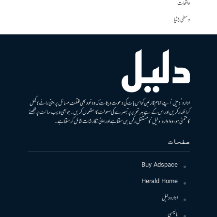
واقعات
وسطی ایشیا
ادارہ ’دلیل‘ اپنے تمام قارئین کو اس بات کی دعوت دیتا ہے کہ وہ خود بھی مختلف مسائل پر اپنی رائے کا کھل
کر اظہار کریں اور اس کے لیے ہر تحریر پر تبصرے کی سہولت کا استعمال کریں۔ جو بھی ویب سائٹ پر لکھنے
کا متمنی ہو، وہ ادارہ ’دلیل‘ کا مستقل رکن بن سکتا ہے اور اپنی نگارشات شامل کرسکتا ہے۔
صفحات
Buy Adspace
Herald Home
ادارہ دلیل
پالیسی