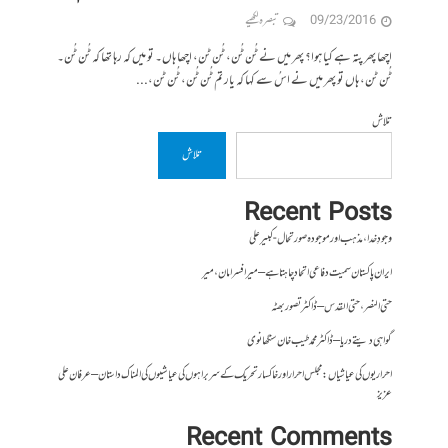
09/23/2016
تبصرہ لکھیے
اچھا پھر پتہ ہے کیا ہوا؟ پھر میں نے ٹُن ٹُن، ٹُن ٹن، اچھا ہاں۔ تو میں کہ رہا تھا کہ ٹُن ٹُن۔
ٹُن ٹن، ہاں تو پھر میں نے اسُ سے کہا کہ یار تم ٹُن ٹُن، ٹُن ٹن،...
تلاش
تلاش
Recent Posts
وجودِ خدا، مذہب اور موجودہ صورتحال- کبیر علی
ایران پاکستان سمیت دفاعی اتحاد چاہتا ہے – میر افسر امان،میر
حتی النصر ، حتی القدس – ڈاکٹر تصور بھٹہ
گواہی دیتے دریا – ڈاکٹر محمد طیب خان سنگھانوی
احراریوں کی عیاشیاں : مجلس احرار اور خاکسار تحریک کے سربراہوں کی عیاشیوں کی المناک داستان – عرفان علی
عزیز
Recent Comments