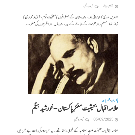
2 مہینے پہلے
تبصرہ لکھیے
بیسویں صدی کا ابتدائی دور، ہندوستان کے مسلمانوں کا بحیثیتِ قوم، پستی و محرومی کا
زمانہ تھا۔ مسلم دورِ حکومت کے خاتمے کے بعد، ہندوؤں اور انگریزوں کی مغلوب...
پاکستان
شخصیات
•
علامہ اقبال بحیثیت مفکرِ پاکستان – خورشید بیگم
05/09/2025
تبصرہ لکھیے
علامہ اقبال در حقیقت ملتِ اسلامیہ کے فکری رہنما تھے ۔ یہ اس دور کی بات ہے جس میں