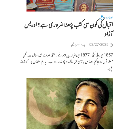
ادبیات
دلیل
•
اقبال کی کون سی کتب پڑھنا ضروری ہے؟ ادریس
آزاد
02/27/2025
تبصرہ لکھیے
1857 میں دِلّی لُٹی۔ 1877 میں اقبال پیدا ہوئے۔یعنی صرف بیس سال بعد۔گویا
مسلمانوں کا بچا کھچا احساس برتری بھی خاک ہوچکاتھا۔اور اب’’پدرم سلطان بود ‘‘کا زمانہ
چل...