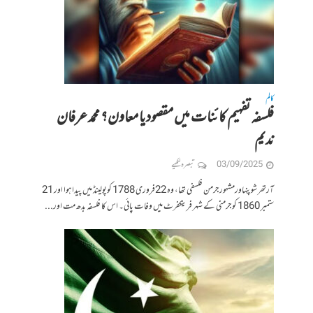
کالم
فلسفہ تفہیم کائنات میں مقصود یا معاون؟ محمد عرفان
ندیم
03/09/2025
تبصرہ لکھیے
آرتھر شوپنہاورمشہور جرمن فلسفی تھا، وہ 22فروری 1788 کوپولینڈ میں پیدا ہوا اور 21
ستمبر 1860 کو جرمنی کے شہر فرینکفرٹ میں وفات پائی۔ اس کا فلسفہ بدھ مت اور...