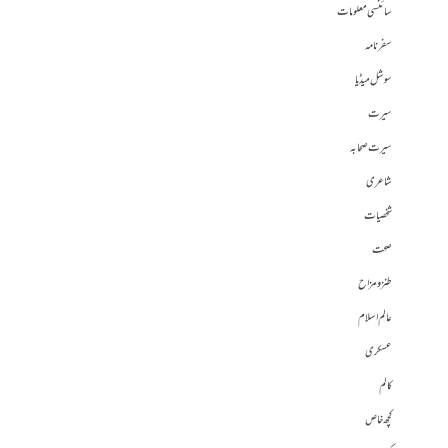
سائنسی معلومات
سفرنامہ
سوشل میڈیا
سیرت
سیرت صحابہ
شاعری
شخصیات
صحت
طنز و مزاح
عالم اسلام
عسکری
کالم
کچھ خاص