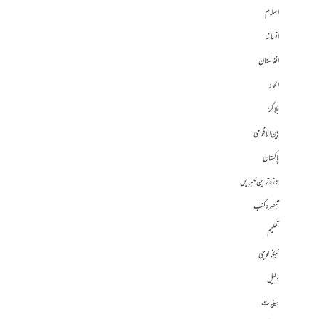
اسلام
افسانہ
افغانستان
الحاد
بلاگز
بین الاقوامی
پاکستان
تازہ ترین خبریں
تبصرہ کتب
تعلیم
ٹیکنالوجی
دلیل
دینیات