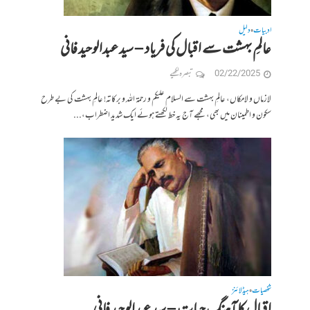
ادبیات
دلیل
•
عالمِ بہشت سے اقبال کی فریاد – سید عبدالوحید فانی
02/22/2025
تبصرہ لکھیے
لازماں و لامکاں، عالمِ بہشت سے السلام علیکم و رحمۃ اللہ و برکاتہ! عالمِ بہشت کی بے طرح
سکون و اطمینان میں بھی، مجھے آج یہ خط لکھتے ہوئے ایک شدید اضطراب،...
شخصیات
ہیڈلائنز
•
اقبال کا آہنگِ حیات – سید عبدالوحید فانی