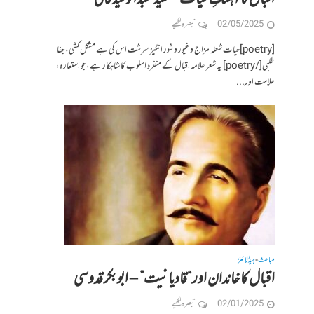
02/05/2025
تبصرہ لکھیے
[poetry]حیات شعلہ مزاج و غیور و شور انگیز سرشت اس کی ہے مشکل کشی، جفا
طلبی[/poetry] یہ شعر علامہ اقبال کے منفرد اسلوب کا شاہکار ہے، جو استعارہ،
علامت اور...
مباحث
ہیڈلائنز
•
اقبال کا خاندان اور “قادیانیت” – ابوبکر قدوسی
02/01/2025
تبصرہ لکھیے