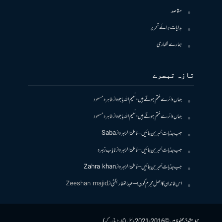
مقاصد
ہدایات برائے تحریر
ہمارے لکھاری
تازہ تبصرے
جہاں دائرے ختم ہوتے ہیں- نعیم اللہ باجوہ
از
طاہرہ مسعود
جہاں دائرے ختم ہوتے ہیں- نعیم اللہ باجوہ
از
طاہرہ مسعود
جب جذبات خبر بن جائیں – فاطمۃالزہرہ
از
Saba
جب جذبات خبر بن جائیں – فاطمۃالزہرہ
از
نایاب زہرہ
جب جذبات خبر بن جائیں – فاطمۃالزہرہ
از
Zahra khan
اس خاندان کا اصل مجرم کون! – عبدالغفار بگٹی
از
Zeeshan majid
جملہ حقوق محفوظ ہیں © 2016-2021 دلیل (ڈاٹ پی کے)۔