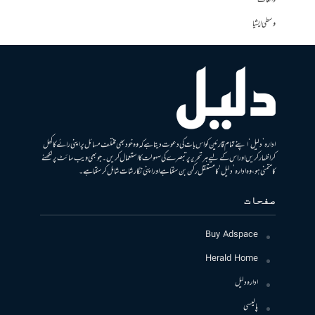
واقعات
وسطی ایشیا
ادارہ ’دلیل‘ اپنے تمام قارئین کو اس بات کی دعوت دیتا ہے کہ وہ خود بھی مختلف مسائل پر اپنی رائے کا کھل
کر اظہار کریں اور اس کے لیے ہر تحریر پر تبصرے کی سہولت کا استعمال کریں۔ جو بھی ویب سائٹ پر لکھنے
کا متمنی ہو، وہ ادارہ ’دلیل‘ کا مستقل رکن بن سکتا ہے اور اپنی نگارشات شامل کرسکتا ہے۔
صفحات
Buy Adspace
Herald Home
ادارہ دلیل
پالیسی