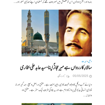
ہندو اور انگریز دونوں اس کوشش میں مصروف تھے کہ مسلمان اپنے تہذیبی شعور اور...
دلیل
سیرت
•
سالارِ کاررواں ہے میرِ حجازؐ اپنا- سید عابد علی بخاری
05/05/2025
تبصرہ لکھیے
دنیائے آب وگل کا وجود محبت کا ہی رہین منت ہے۔عشق دراصل وسیع، ہمہ گیر اور لا
متناہی انسانی جذبوںکی پرواز کا نام ہے اور یہ بقا کی طرف ایک سفر ہے۔عشق وہ
والہانہ...