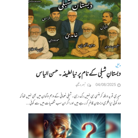
دلیل
دبستانِ شبلی کے نام پر نیا لطیفہ۔ حسن الیاس
04/08/2025
تبصرہ لکھیے
میری تو یہ دیکھ کر ہنسی ہی نہیں رک رہی۔ شبلی نعمانی کے وہم و گمان میں بھی نہیں تھا کہ
وہ کوئی نیا فکری دبستان قائم کررہے ہیں اور اگر ان سب شخصیات میں سے کوئی...