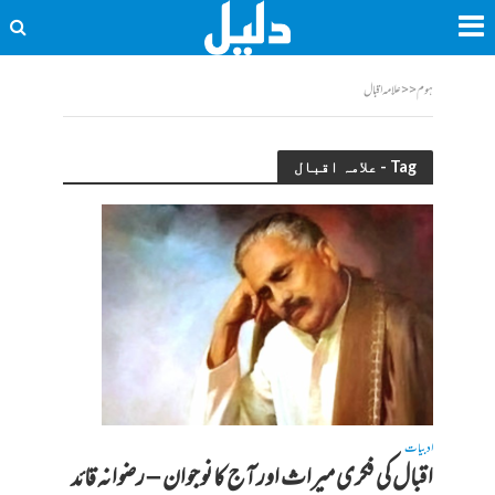
ہوم
<<
علامہ اقبال
Tag - علامہ اقبال
ادبیات
اقبال کی فکری میراث اور آج کا نوجوان – رضوانہ قائد