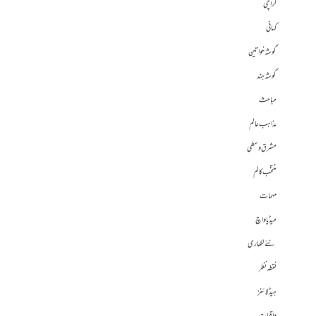
کراچی
کہانی
گوشہ خواتین
گوشہ ہند
مباحث
مذاہب عالم
مشرق وسطی
منتخب کالم
مہمات
میڈیا واچ
نئے لکھاری
نقطہ نظر
ہیڈلائنز