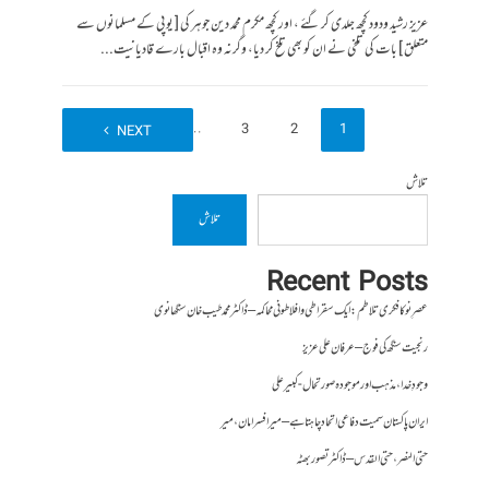
عزیز رشید ودود کچھ جلدی کر گئے ، اور کچھ مکرم محمد دین جوہر کی [ یو پی کے مسلمانوں سے
متعلق ] بات کی تلخی نے ان کو بھی تلخ کر دیا، وگرنہ وہ اقبال بارے قادیانیت...
7
…
3
2
1
NEXT
تلاش
تلاش
Recent Posts
عصرِ نو کا فکری تلاطم: ایک سقراطی و افلاطونی محاکمہ – ڈاکٹر محمد طیب خان سنگھانوی
رنجیت سنگھ کی فوج – عرفان علی عزیز
وجودِ خدا، مذہب اور موجودہ صورتحال- کبیر علی
ایران پاکستان سمیت دفاعی اتحاد چاہتا ہے – میر افسر امان،میر
حتی النصر ، حتی القدس – ڈاکٹر تصور بھٹہ