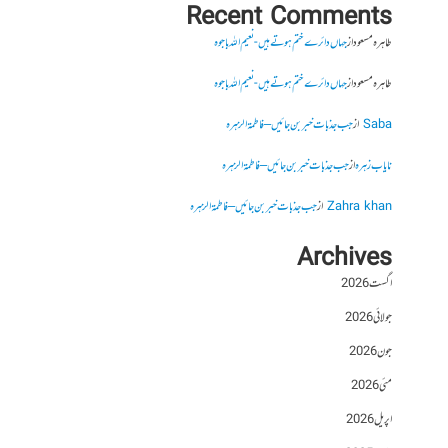
Recent Comments
طاہرہ مسعود
از
جہاں دائرے ختم ہوتے ہیں- نعیم اللہ باجوہ
طاہرہ مسعود
از
جہاں دائرے ختم ہوتے ہیں- نعیم اللہ باجوہ
Saba
از
جب جذبات خبر بن جائیں – فاطمۃالزہرہ
نایاب زہرہ
از
جب جذبات خبر بن جائیں – فاطمۃالزہرہ
Zahra khan
از
جب جذبات خبر بن جائیں – فاطمۃالزہرہ
Archives
اگست 2026
جولائی 2026
جون 2026
مئی 2026
اپریل 2026