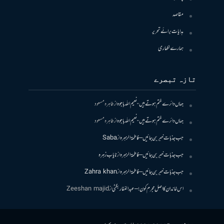
مقاصد
ہدایات برائے تحریر
ہمارے لکھاری
تازہ تبصرے
جہاں دائرے ختم ہوتے ہیں- نعیم اللہ باجوہ
از
طاہرہ مسعود
جہاں دائرے ختم ہوتے ہیں- نعیم اللہ باجوہ
از
طاہرہ مسعود
جب جذبات خبر بن جائیں – فاطمۃالزہرہ
از
Saba
جب جذبات خبر بن جائیں – فاطمۃالزہرہ
از
نایاب زہرہ
جب جذبات خبر بن جائیں – فاطمۃالزہرہ
از
Zahra khan
اس خاندان کا اصل مجرم کون! – عبدالغفار بگٹی
از
Zeeshan majid