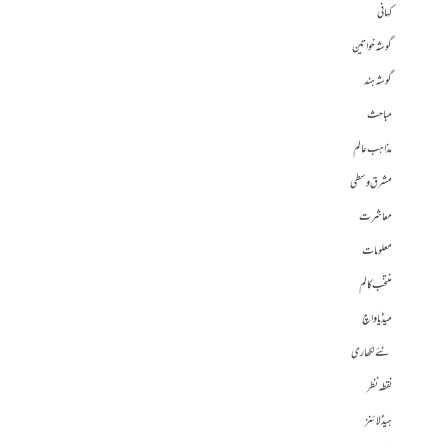
کہانی
گوشہ خواتین
گوشہ ہند
مباحث
مذاہب عالم
مشرق وسطی
معاشرت
معلومات
منتخب کالم
میڈیا واچ
نئے لکھاری
نقطہ نظر
ہیڈلائنز