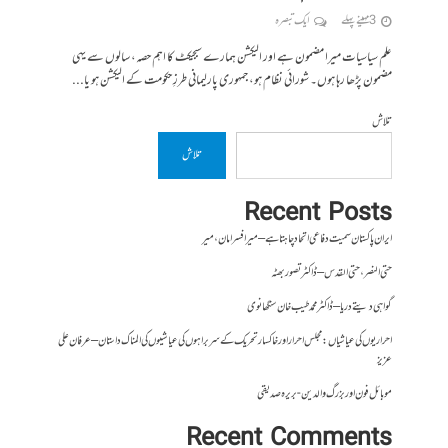
3 مہینے پہلے
ایک تبصرہ
علم سیاسیات میرا مضمون ہے اور الیکشن ہمارے سبجیکٹ کا اہم حصہ، سالوں سے یہی
مضمون پڑھا رہا ہوں۔ شورائی نظام ہو، جمہوری پارلیمانی طرزِ حکومت کے الیکشن ہو یا...
تلاش
تلاش
Recent Posts
ایران پاکستان سمیت دفاعی اتحاد چاہتا ہے – میر افسر امان،میر
حتی النصر ، حتی القدس – ڈاکٹر تصور بھٹہ
گواہی دیتے دریا – ڈاکٹر محمد طیب خان سنگھانوی
احراریوں کی عیاشیاں : مجلس احرار اور خاکسار تحریک کے سربراہوں کی عیاشیوں کی المناک داستان – عرفان علی
عزیز
موبائل فون اور بزرگ والدین- بریرہ صدیقی
Recent Comments