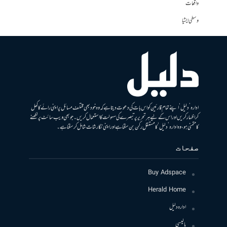
واقعات
وسطی ایشیا
ادارہ ’دلیل‘ اپنے تمام قارئین کو اس بات کی دعوت دیتا ہے کہ وہ خود بھی مختلف مسائل پر اپنی رائے کا کھل
کر اظہار کریں اور اس کے لیے ہر تحریر پر تبصرے کی سہولت کا استعمال کریں۔ جو بھی ویب سائٹ پر لکھنے
کا متمنی ہو، وہ ادارہ ’دلیل‘ کا مستقل رکن بن سکتا ہے اور اپنی نگارشات شامل کرسکتا ہے۔
صفحات
Buy Adspace
Herald Home
ادارہ دلیل
پالیسی