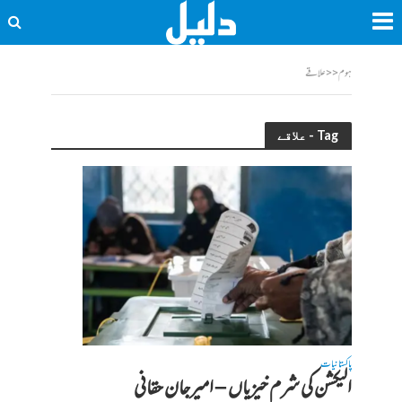
ہوم
<<
علاقے
Tag - علاقے
پاکستانیات
الیکشن کی شرم خیزیاں – امیرجان حقانی