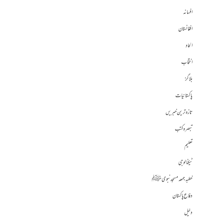
افسانہ
افغانستان
الحاد
انتخاب
بلاگز
پاکستانیات
تازہ ترین خبریں
تبصرہ کتب
تعلیم
ٹیکنالوجی
خطبہ جمعہ مسجد نبوی ﷺ
دفاع پاکستان
دلیل