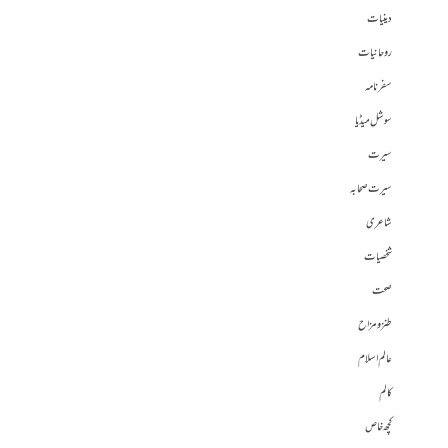
دینیات
روحانیات
سفرنامہ
سوشل میڈیا
سیرت
سیرت صحابہ
شاعری
شخصیات
صحت
طنز و مزاح
عالم اسلام
کالم
کچھ خاص