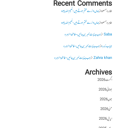
Recent Comments
طاہرہ مسعود
از
جہاں دائرے ختم ہوتے ہیں- نعیم اللہ باجوہ
طاہرہ مسعود
از
جہاں دائرے ختم ہوتے ہیں- نعیم اللہ باجوہ
Saba
از
جب جذبات خبر بن جائیں – فاطمۃالزہرہ
نایاب زہرہ
از
جب جذبات خبر بن جائیں – فاطمۃالزہرہ
Zahra khan
از
جب جذبات خبر بن جائیں – فاطمۃالزہرہ
Archives
اگست 2026
جولائی 2026
جون 2026
مئی 2026
اپریل 2026