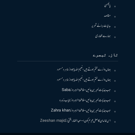
پالیسی
مقاصد
ہدایات برائے تحریر
ہمارے لکھاری
تازہ تبصرے
جہاں دائرے ختم ہوتے ہیں- نعیم اللہ باجوہ
از
طاہرہ مسعود
جہاں دائرے ختم ہوتے ہیں- نعیم اللہ باجوہ
از
طاہرہ مسعود
جب جذبات خبر بن جائیں – فاطمۃالزہرہ
از
Saba
جب جذبات خبر بن جائیں – فاطمۃالزہرہ
از
نایاب زہرہ
جب جذبات خبر بن جائیں – فاطمۃالزہرہ
از
Zahra khan
اس خاندان کا اصل مجرم کون! – عبدالغفار بگٹی
از
Zeeshan majid