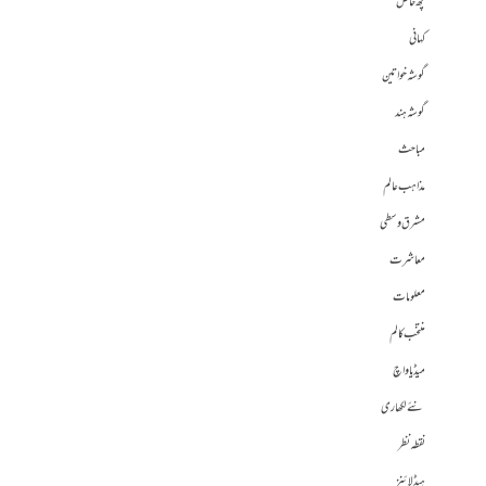
کچھ خاص
کہانی
گوشہ خواتین
گوشہ ہند
مباحث
مذاہب عالم
مشرق وسطی
معاشرت
معلومات
منتخب کالم
میڈیا واچ
نئے لکھاری
نقطہ نظر
ہیڈلائنز