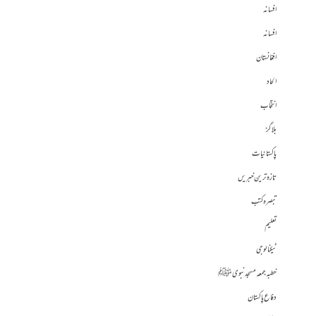
افسانہ
افسانہ
افغانستان
الحاد
انتخاب
بلاگز
پاکستانیات
تازہ ترین خبریں
تبصرہ کتب
تعلیم
ٹیکنالوجی
خطبہ جمعہ مسجد نبوی ﷺ
دفاع پاکستان