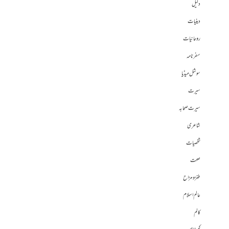
دلیل
دینیات
روحانیات
سفرنامہ
سوشل میڈیا
سیرت
سیرت صحابہ
شاعری
شخصیات
صحت
طنز و مزاح
عالم اسلام
کالم