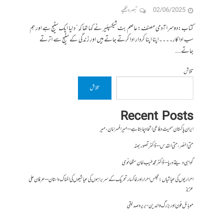
02/06/2025
تبصرہ لکھیے
کتاب:دوسرا آدمی مصنف:عاصم بٹ شیکسپئیر نے کہا تھا کہ” دنیا ایک سٹیج ہے اور ہم
سب اداکار۔۔۔۔اپنا اپنا کردار ادا کرتے جاتے ہیں اور زندگی کے سٹیج سے اترتے
جاتے...
تلاش
تلاش
Recent Posts
ایران پاکستان سمیت دفاعی اتحاد چاہتا ہے – میر افسر امان،میر
حتی النصر ، حتی القدس – ڈاکٹر تصور بھٹہ
گواہی دیتے دریا – ڈاکٹر محمد طیب خان سنگھانوی
احراریوں کی عیاشیاں : مجلس احرار اور خاکسار تحریک کے سربراہوں کی عیاشیوں کی المناک داستان – عرفان علی
عزیز
موبائل فون اور بزرگ والدین- بریرہ صدیقی