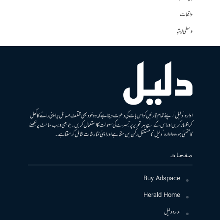
واقعات
وسطی ایشیا
ادارہ ’دلیل‘ اپنے تمام قارئین کو اس بات کی دعوت دیتا ہے کہ وہ خود بھی مختلف مسائل پر اپنی رائے کا کھل
کر اظہار کریں اور اس کے لیے ہر تحریر پر تبصرے کی سہولت کا استعمال کریں۔ جو بھی ویب سائٹ پر لکھنے
کا متمنی ہو، وہ ادارہ ’دلیل‘ کا مستقل رکن بن سکتا ہے اور اپنی نگارشات شامل کرسکتا ہے۔
صفحات
Buy Adspace
Herald Home
ادارہ دلیل