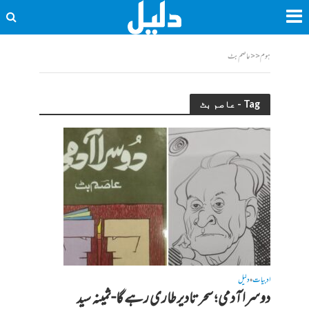
ہوم
<<
عاصم بٹ
Tag - عاصم بٹ
ادبیات
دلیل
•
دوسرا آدمی؛ سحر تادیرطاری رہے گا-ثمینہ سید