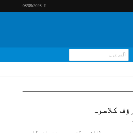
08/09/2026
ؤف کلاسرہ
وں سے بھی ملاقات ہو گئی۔ سب سے زیادہ گلہ