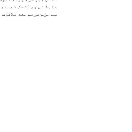
دنیا ٹی وی لندن کے بیور
سے بڑے عرصے بعد ملاقات ہ