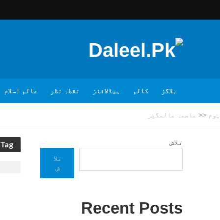
بلاگز
کالم
ہیڈلائنز
نقطہ نظر
عالم اسلام
ہوم
<<
عاصمہ عالمگیر
تلاش
Tag - عاصمہ عالمگیر
تلا
ش
Recent Posts