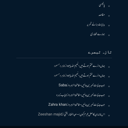
پالیسی
مقاصد
ہدایات برائے تحریر
ہمارے لکھاری
تازہ تبصرے
جہاں دائرے ختم ہوتے ہیں- نعیم اللہ باجوہ
از
طاہرہ مسعود
جہاں دائرے ختم ہوتے ہیں- نعیم اللہ باجوہ
از
طاہرہ مسعود
جب جذبات خبر بن جائیں – فاطمۃالزہرہ
از
Saba
جب جذبات خبر بن جائیں – فاطمۃالزہرہ
از
نایاب زہرہ
جب جذبات خبر بن جائیں – فاطمۃالزہرہ
از
Zahra khan
اس خاندان کا اصل مجرم کون! – عبدالغفار بگٹی
از
Zeeshan majid