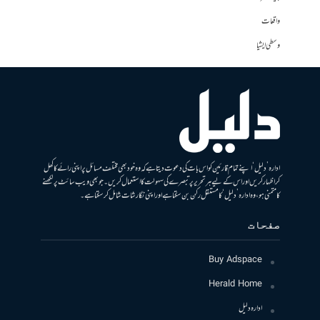
واقعات
وسطی ایشیا
ادارہ ’دلیل‘ اپنے تمام قارئین کو اس بات کی دعوت دیتا ہے کہ وہ خود بھی مختلف مسائل پر اپنی رائے کا کھل
کر اظہار کریں اور اس کے لیے ہر تحریر پر تبصرے کی سہولت کا استعمال کریں۔ جو بھی ویب سائٹ پر لکھنے
کا متمنی ہو، وہ ادارہ ’دلیل‘ کا مستقل رکن بن سکتا ہے اور اپنی نگارشات شامل کرسکتا ہے۔
صفحات
Buy Adspace
Herald Home
ادارہ دلیل