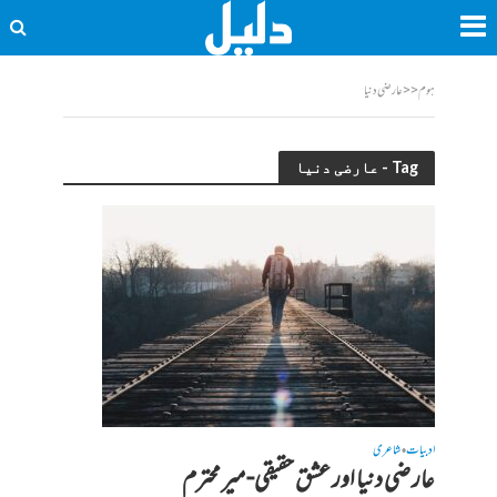
ہوم
<<
عارضی دنیا
Tag - عارضی دنیا
ادبیات
شاعری
•
عارضی دنیا اور عشق حقیقی- میر محترم