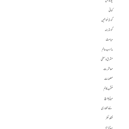
کچھ خاص
کہانی
گوشہ خواتین
گوشہ ہند
مباحث
مذاہب عالم
مشرق وسطی
معاشرت
معلومات
منتخب کالم
میڈیا واچ
نئے لکھاری
نقطہ نظر
ہیڈلائنز