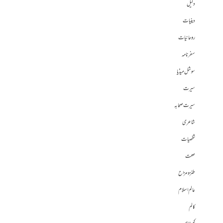
دلیل
دینیات
روحانیات
سفرنامہ
سوشل میڈیا
سیرت
سیرت صحابہ
شاعری
شخصیات
صحت
طنز و مزاح
عالم اسلام
کالم