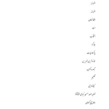
افسانہ
افسانہ
افغانستان
الحاد
انتخاب
بلاگز
پاکستانیات
تازہ ترین خبریں
تبصرہ کتب
تعلیم
ٹیکنالوجی
خطبہ جمعہ مسجد نبوی ﷺ
دفاع پاکستان