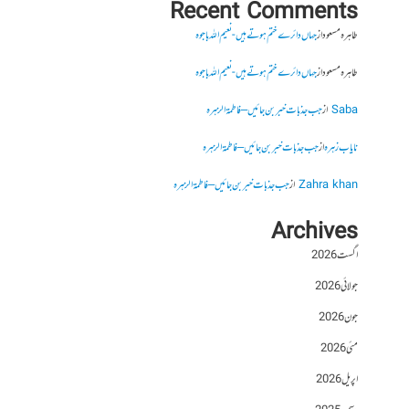
Recent Comments
طاہرہ مسعود
از
جہاں دائرے ختم ہوتے ہیں- نعیم اللہ باجوہ
طاہرہ مسعود
از
جہاں دائرے ختم ہوتے ہیں- نعیم اللہ باجوہ
Saba
از
جب جذبات خبر بن جائیں – فاطمۃالزہرہ
نایاب زہرہ
از
جب جذبات خبر بن جائیں – فاطمۃالزہرہ
Zahra khan
از
جب جذبات خبر بن جائیں – فاطمۃالزہرہ
Archives
اگست 2026
جولائی 2026
جون 2026
مئی 2026
اپریل 2026