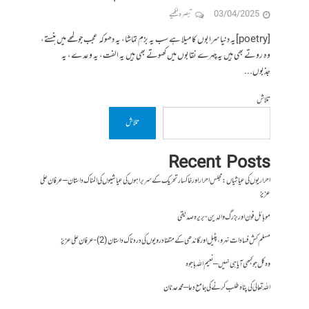
03/04/2025
تبصرہ لکھیے
[poetry]یہ دنیا سرابوں کا میلا ہے سب یہ بزمِ تماشا، یہ دھوکہ عجب جو لمحے میں ہنستے،
وہ روتے بھی ہیں یہ چہرے نقابوں میں کھوتے بھی ہیں یہ الفت، یہ وعدے، یہ
جذبوں...
تلاش
تلاش
Recent Posts
احراریوں کی عیاشیاں : مجلس احرار اور خاکسار تحریک کے سربراہوں کی عیاشیوں کی المناک داستان – عرفان علی
عزیز
موبائل فون اور بزرگ والدین- بریرہ صدیقی
مسلم کش فسادات نہرو، پٹیل اور گاندھی کے متضاد رویوں کی درد ناک داستان (2)- عرفان علی عزیز
وہ کل جو کبھی آیا ہی نہیں – نعیم اللہ باجوہ
اللہ تعالیٰ کی پناہ طلب کرنے کی جامع دعا – محمد عدنان