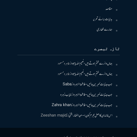
مقاصد
ہدایات برائے تحریر
ہمارے لکھاری
تازہ تبصرے
جہاں دائرے ختم ہوتے ہیں- نعیم اللہ باجوہ
از
طاہرہ مسعود
جہاں دائرے ختم ہوتے ہیں- نعیم اللہ باجوہ
از
طاہرہ مسعود
جب جذبات خبر بن جائیں – فاطمۃالزہرہ
از
Saba
جب جذبات خبر بن جائیں – فاطمۃالزہرہ
از
نایاب زہرہ
جب جذبات خبر بن جائیں – فاطمۃالزہرہ
از
Zahra khan
اس خاندان کا اصل مجرم کون! – عبدالغفار بگٹی
از
Zeeshan majid