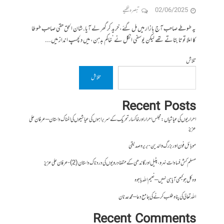
02/06/2025
تبصرہ لکھیے
یہ طوطے صاحب آج بازار میں مل گئے، خرید کر گھر لے آیا. شان الحق حقی صاحب طوطا
کا املا توتا بتاتے تھے لیکن یوسفی انکل نے ‘خاکم بدہن، میں دلچسپ انداز میں...
تلاش
تلاش
Recent Posts
احراریوں کی عیاشیاں : مجلس احرار اور خاکسار تحریک کے سربراہوں کی عیاشیوں کی المناک داستان – عرفان علی
عزیز
موبائل فون اور بزرگ والدین- بریرہ صدیقی
مسلم کش فسادات نہرو، پٹیل اور گاندھی کے متضاد رویوں کی درد ناک داستان (2)- عرفان علی عزیز
وہ کل جو کبھی آیا ہی نہیں – نعیم اللہ باجوہ
اللہ تعالیٰ کی پناہ طلب کرنے کی جامع دعا – محمد عدنان
Recent Comments