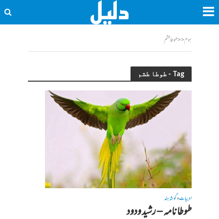
ہوم
<<
طوطا طشم
Tag - طوطا طشم
ادبیات
گوشہ ہند
•
طوطا نامہ – رشید ودود