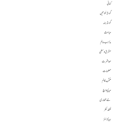
کہانی
گوشہ خواتین
گوشہ ہند
مباحث
مذاہب عالم
مشرق وسطی
معاشرت
معلومات
منتخب کالم
میڈیا واچ
نئے لکھاری
نقطہ نظر
ہیڈلائنز