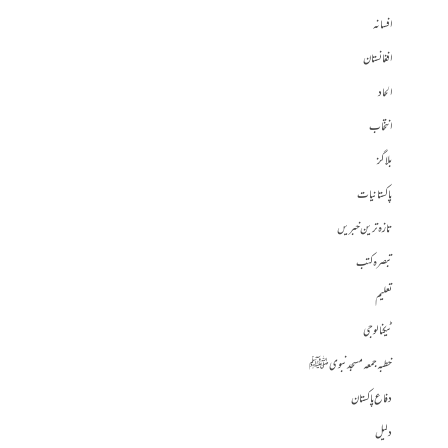
افسانہ
افغانستان
الحاد
انتخاب
بلاگز
پاکستانیات
تازہ ترین خبریں
تبصرہ کتب
تعلیم
ٹیکنالوجی
خطبہ جمعہ مسجد نبوی ﷺ
دفاع پاکستان
دلیل