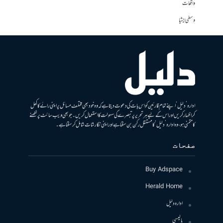
واقعات
وسطی ایشیا
ادارہ ’دلیل‘ اپنے تمام قارئین کو اس بات کی دعوت دیتا ہے کہ وہ خود بھی مختلف مسائل پر اپنی رائے کا کھل
کر اظہار کریں اور اس کے لیے ہر تحریر پر تبصرے کی سہولت کا استعمال کریں۔ جو بھی ویب سائٹ پر لکھنے
کا متمنی ہو، وہ ادارہ ’دلیل‘ کا مستقل رکن بن سکتا ہے اور اپنی نگارشات شامل کرسکتا ہے۔
صفحات
Buy Adspace
Herald Home
ادارہ دلیل
پالیسی