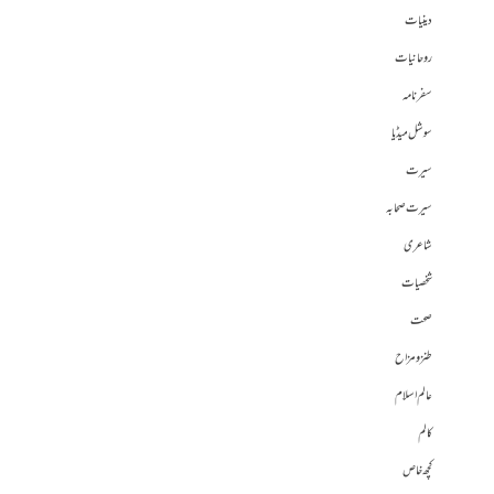
دینیات
روحانیات
سفرنامہ
سوشل میڈیا
سیرت
سیرت صحابہ
شاعری
شخصیات
صحت
طنز و مزاح
عالم اسلام
کالم
کچھ خاص